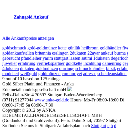
2026-08-08 - 14:22:36
-
23:50
Zahngold Ankauf
2026-08-08 - 14:22:36
-
23:50
Alle Ankaufspreise anzeigen
goldschmuck
gold-goldmünze
kette
günlük
heilbronn
goldhändler
fiy
goldankaufstellen
britannia
esslingen
2dukaten
22ayar
ankauf
burma
gebraucht
pfandleiher
yarim
stuttgart
lassen
satimi
1dukaten
degerloc
juwelier
erfahrung
vertriebspartner
goldkette
inzahlung
damenring
çe
4dukaten
dukaten-goldmünzen
ohrringe
schmuckhändler
bilzik
erfah
modelleri
weißgold
goldmünzen
cumhuriyet
adresse
scheideanstalten
9
out of
10
based on
125
ratings.
Gold Silber Platin und Finanzen - Anka
Edelmetallhandelsgesellschaft mbH
Felix-Dahn-Str. 4
70597
Stuttgart
Baden-Wuerttemberg
(0711) 91277944
www.anka-gold.de
Hours:
Mo-Fr 08:00-18:00
Di
08:00-17:45
Sa 08:00-17:30
Copyright © 2012 by ANKA
EDELMETALLHANDELSGESELLSCHAFT MBH
(Goldankauf und Goldverkauf), Felix-Dahn-Str.4, 70597 Stuttgart
So finden Sie uns in Stuttgart: Anfahrtsplan nach
Stuttgart
c
h
d