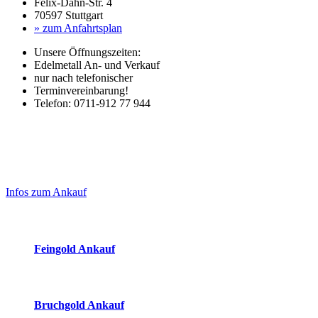
Felix-Dahn-Str. 4
70597 Stuttgart
» zum Anfahrtsplan
Unsere Öffnungszeiten:
Edelmetall An- und Verkauf
nur nach telefonischer
Terminvereinbarung!
Telefon: 0711-912 77 944
Laufendend aktualisierte Ankaufspreise...
Haupt-
Sidebar
Infos zum Ankauf
(Primary)
Aktuelle Preise Heute:
Feingold Ankauf
2026-08-08 - 14:22:36
-
23:50
Bruchgold Ankauf