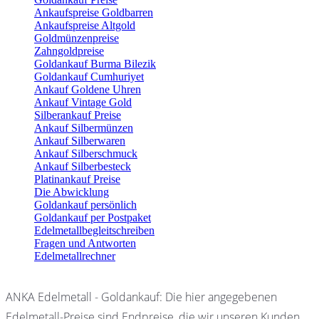
Ankaufspreise Goldbarren
Ankaufspreise Altgold
Goldmünzenpreise
Zahngoldpreise
Goldankauf Burma Bilezik
Goldankauf Cumhuriyet
Ankauf Goldene Uhren
Ankauf Vintage Gold
Silberankauf Preise
Ankauf Silbermünzen
Ankauf Silberwaren
Ankauf Silberschmuck
Ankauf Silberbesteck
Platinankauf Preise
Die Abwicklung
Goldankauf persönlich
Goldankauf per Postpaket
Edelmetallbegleitschreiben
Fragen und Antworten
Edelmetallrechner
ANKA Edelmetall - Goldankauf: Die hier angegebenen
Edelmetall-Preise sind Endpreise, die wir unseren Kunden