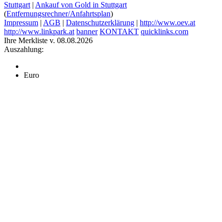
Stuttgart
|
Ankauf von Gold in Stuttgart
(
Entfernungsrechner/Anfahrtsplan
)
Impressum
|
AGB
|
Datenschutzerklärung
|
http://www.oev.at
http://www.linkpark.at
banner
KONTAKT
quicklinks.com
Ihre Merkliste v. 08.08.2026
Auszahlung:
Euro