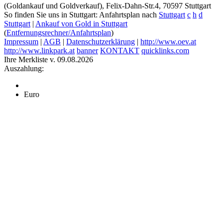
(Goldankauf und Goldverkauf), Felix-Dahn-Str.4, 70597 Stuttgart
So finden Sie uns in Stuttgart: Anfahrtsplan nach
Stuttgart
c
h
d
Stuttgart
|
Ankauf von Gold in Stuttgart
(
Entfernungsrechner/Anfahrtsplan
)
Impressum
|
AGB
|
Datenschutzerklärung
|
http://www.oev.at
http://www.linkpark.at
banner
KONTAKT
quicklinks.com
Ihre Merkliste v. 09.08.2026
Auszahlung:
Euro