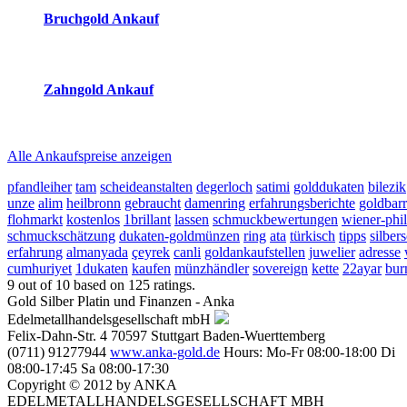
Bruchgold Ankauf
2026-08-09 - 06:31:02
-
23:50
Zahngold Ankauf
2026-08-09 - 06:31:02
-
23:50
Alle Ankaufspreise anzeigen
pfandleiher
tam
scheideanstalten
degerloch
satimi
golddukaten
bilezik
unze
alim
heilbronn
gebraucht
damenring
erfahrungsberichte
goldbar
flohmarkt
kostenlos
1brillant
lassen
schmuckbewertungen
wiener-phi
schmuckschätzung
dukaten-goldmünzen
ring
ata
türkisch
tipps
silbe
erfahrung
almanyada
çeyrek
canli
goldankaufstellen
juwelier
adresse
cumhuriyet
1dukaten
kaufen
münzhändler
sovereign
kette
22ayar
bur
9
out of
10
based on
125
ratings.
Gold Silber Platin und Finanzen - Anka
Edelmetallhandelsgesellschaft mbH
Felix-Dahn-Str. 4
70597
Stuttgart
Baden-Wuerttemberg
(0711) 91277944
www.anka-gold.de
Hours:
Mo-Fr 08:00-18:00
Di
08:00-17:45
Sa 08:00-17:30
Copyright © 2012 by ANKA
EDELMETALLHANDELSGESELLSCHAFT MBH