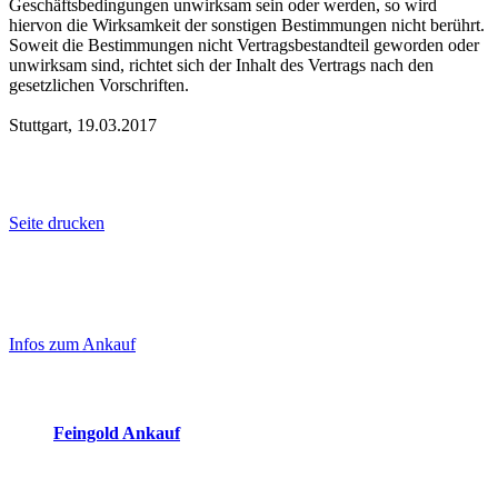
Geschäftsbedingungen unwirksam sein oder werden, so wird
hiervon die Wirksamkeit der sonstigen Bestimmungen nicht berührt.
Soweit die Bestimmungen nicht Vertragsbestandteil geworden oder
unwirksam sind, richtet sich der Inhalt des Vertrags nach den
gesetzlichen Vorschriften.
Stuttgart, 19.03.2017
Seite drucken
Laufendend aktualisierte Ankaufspreise...
Haupt-
Sidebar
Infos zum Ankauf
(Primary)
Aktuelle Preise Heute:
Feingold Ankauf
2026-08-09 - 06:31:02
-
23:50