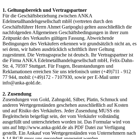
1. Geltungsbereich und Vertragspartner
Für die Geschäftsbeziehung zwischen ANKA
Edelmetallhandelsgesellschaft mbH (vertreten durch den
Geschäftsführer Herrn Ahmet Garipoglu) gelten ausschließlich die
nachfolgenden Allgemeinen Geschäftsbedingungen in ihrer zum
Zeitpunkt des Verkaufes gültigen Fassung. Abweichende
Bedingungen des Verkäufers erkennen wir grundsätzlich nicht an, es
sei denn, wir haben ausdrücklich schriftlich ihrer Geltung
zugestimmt. Die Vertragssprache ist deutsch. Ihr Vertragspartner ist
die Firma ANKA Edelmetallhandelsgesellschaft mbH, Felix-Dahn-
Str. 4, 70597 Stuttgart. Für Fragen, Beanstandungen und
Reklamationen erreichen Sie uns telefonisch unter (+49)711 - 912
77 944, mobil: (+49)172 - 7107930, sowie per E-Mail unter
info@anka-gold.de.
2. Zusendung
Zusendungen von Gold, Zahngold, Silber, Platin, Schmuck und
anderen Wertgegenständen geschehen ausschließlich auf Kosten
und auf Risiko des Verkäufers. Jeder Zusendung MUSS ein
Begleitschein beigefügt sein, der vom Verkäufer vollständig
ausgefüllt und unterschrieben worden ist. Das Formular wird von
uns auf http://www.anka-gold.de als PDF Datei zur Verfügung
gestellt. Ein Ankauf von Wertgegenständen von Unternehmern nach
§ 14 BGB muss uns gesondert angezeigt werden.