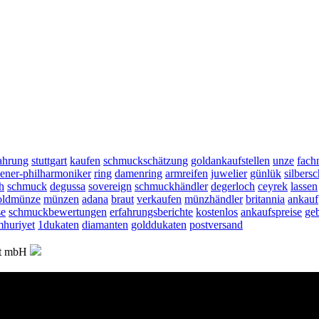
ahrung
stuttgart
kaufen
schmuckschätzung
goldankaufstellen
unze
fach
ener-philharmoniker
ring
damenring
armreifen
juwelier
günlük
silbers
h
schmuck
degussa
sovereign
schmuckhändler
degerloch
ceyrek
lassen
oldmünze
münzen
adana
braut
verkaufen
münzhändler
britannia
ankauf
se
schmuckbewertungen
erfahrungsberichte
kostenlos
ankaufspreise
ge
huriyet
1dukaten
diamanten
golddukaten
postversand
ft mbH
8:00-17:45
Sa 08:00-17:30
MBH (Goldankauf und Goldverkauf), Felix-Dahn-Str.4, 70597