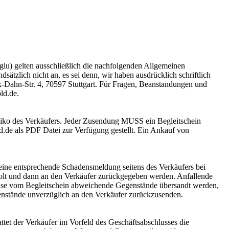
u) gelten ausschließlich die nachfolgenden Allgemeinen
tzlich nicht an, es sei denn, wir haben ausdrücklich schriftlich
ix-Dahn-Str. 4, 70597 Stuttgart. Für Fragen, Beanstandungen und
ld.de.
siko des Verkäufers. Jeder Zusendung MUSS ein Begleitschein
ld.de als PDF Datei zur Verfügung gestellt. Ein Ankauf von
ine entsprechende Schadensmeldung seitens des Verkäufers bei
olt und dann an den Verkäufer zurückgegeben werden. Anfallende
weise vom Begleitschein abweichende Gegenstände übersandt werden,
enstände unverzüglich an den Verkäufer zurückzusenden.
tet der Verkäufer im Vorfeld des Geschäftsabschlusses die