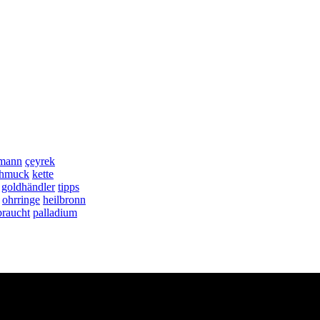
mann
çeyrek
chmuck
kette
goldhändler
tipps
ohrringe
heilbronn
braucht
palladium
 Stuttgart