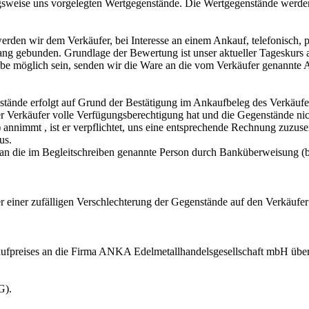
sweise uns vorgelegten Wertgegenstände. Die Wertgegenstände werde
en wir dem Verkäufer, bei Interesse an einem Ankauf, telefonisch, p
lang gebunden. Grundlage der Bewertung ist unser aktueller Tageskurs 
e möglich sein, senden wir die Ware an die vom Verkäufer genannte An
ände erfolgt auf Grund der Bestätigung im Ankaufbeleg des Verkäufers
er Verkäufer volle Verfügungsberechtigung hat und die Gegenstände ni
) annimmt , ist er verpflichtet, uns eine entsprechende Rechnung zuzus
us.
 an die im Begleitschreiben genannte Person durch Banküberweisung (
r einer zufälligen Verschlechterung der Gegenstände auf den Verkäufe
ufpreises an die Firma ANKA Edelmetallhandelsgesellschaft mbH über
G).