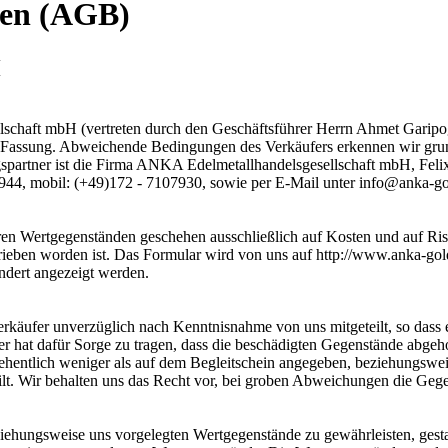
gen (AGB)
H
chaft mbH (vertreten durch den Geschäftsführer Herrn Ahmet Garipogl
Fassung. Abweichende Bedingungen des Verkäufers erkennen wir grundsä
ragspartner ist die Firma ANKA Edelmetallhandelsgesellschaft mbH, Fel
 944, mobil: (+49)172 - 7107930, sowie per E-Mail unter info@anka-go
en Wertgegenständen geschehen ausschließlich auf Kosten und auf Ri
chrieben worden ist. Das Formular wird von uns auf http://www.anka-go
dert angezeigt werden.
äufer unverzüglich nach Kenntnisnahme von uns mitgeteilt, so dass e
 hat dafür Sorge zu tragen, dass die beschädigten Gegenstände abgeh
ersehentlich weniger als auf dem Begleitschein angegeben, beziehungs
lt. Wir behalten uns das Recht vor, bei groben Abweichungen die Geg
ehungsweise uns vorgelegten Wertgegenstände zu gewährleisten, gestat