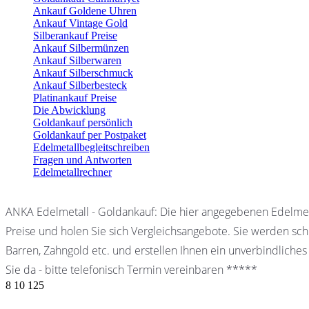
Ankauf Goldene Uhren
Ankauf Vintage Gold
Silberankauf Preise
Ankauf Silbermünzen
Ankauf Silberwaren
Ankauf Silberschmuck
Ankauf Silberbesteck
Platinankauf Preise
Die Abwicklung
Goldankauf persönlich
Goldankauf per Postpaket
Edelmetallbegleitschreiben
Fragen und Antworten
Edelmetallrechner
ANKA Edelmetall - Goldankauf: Die hier angegebenen Edelmet
Preise und holen Sie sich Vergleichsangebote. Sie werden schn
Barren, Zahngold etc. und erstellen Ihnen ein unverbindliches
Sie da - bitte telefonisch Termin vereinbaren *****
8
10
125