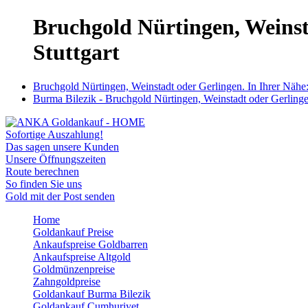
Bruchgold Nürtingen, Weinst
Stuttgart
Bruchgold Nürtingen, Weinstadt oder Gerlingen. In Ihrer Nähe
Burma Bilezik - Bruchgold Nürtingen, Weinstadt oder Gerlinge
Sofortige Auszahlung!
Das sagen unsere Kunden
Unsere Öffnungszeiten
Route berechnen
So finden Sie uns
Gold mit der Post senden
Home
Goldankauf Preise
Ankaufspreise Goldbarren
Ankaufspreise Altgold
Goldmünzenpreise
Zahngoldpreise
Goldankauf Burma Bilezik
Goldankauf Cumhuriyet