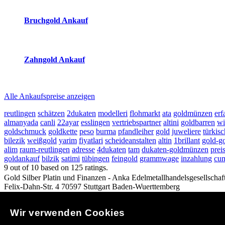
2026-08-08 - 07:09:25
-
23:50
Bruchgold Ankauf
2026-08-08 - 07:09:25
-
23:50
Zahngold Ankauf
2026-08-08 - 07:09:25
-
23:50
Alle Ankaufspreise anzeigen
reutlingen
schätzen
2dukaten
modelleri
flohmarkt
ata
goldmünzen
erf
almanyada
canli
22ayar
esslingen
vertriebspartner
altini
goldbarren
wi
goldschmuck
goldkette
peso
burma
pfandleiher
gold
juweliere
türkisc
bilezik
weißgold
yarim
fiyatlari
scheideanstalten
altin
1brillant
gold-g
alim
raum-reutlingen
adresse
4dukaten
tam
dukaten-goldmünzen
prei
goldankauf
bilzik
satimi
tübingen
feingold
grammwage
inzahlung
cum
9
out of
10
based on
125
ratings.
Gold Silber Platin und Finanzen - Anka Edelmetallhandelsgesellscha
Felix-Dahn-Str. 4
70597
Stuttgart
Baden-Wuerttemberg
(0711) 91277944
www.anka-gold.de
Hours:
Mo-Fr 08:00-18:00
Di 0
Copyright © 2012 by ANKA EDELMETALLHANDELSGESELLSCHAFT 
Wir verwenden Cookies
So finden Sie uns in Stuttgart: Anfahrtsplan nach
Stuttgart
c
h
d
Stuttgart
|
Ankauf von Gold in Stuttgart