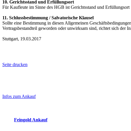
10. Gerichtsstand und Erfüllungsort
Für Kaufleute im Sinne des HGB ist Gerichtsstand und Erfüllungsort S
11. Schlussbestimmung / Salvatorische Klausel
Sollte eine Bestimmung in diesen Allgemeinen Geschäftsbedingungen
Vertragsbestandteil geworden oder unwirksam sind, richtet sich der In
Stuttgart, 19.03.2017
Seite drucken
Laufendend aktualisierte Ankaufspreise...
Haupt-
Sidebar
Infos zum Ankauf
(Primary)
Aktuelle Preise Heute:
Feingold Ankauf