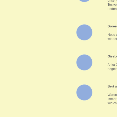
unseri
Testve
beden
Doree
Nette 
wieder
Giesb
Anka G
begeis
Bert u.
Waren 
Immer 
wirlic