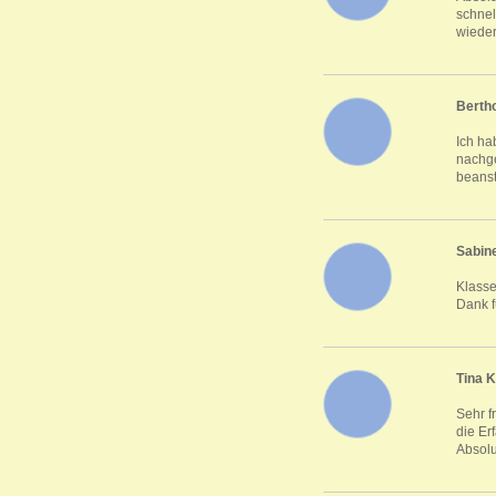
schnel
wieder
Bertho
Ich ha
nachge
beanst
Sabin
Klasse
Dank f
Tina K
Sehr f
die Er
Absolu