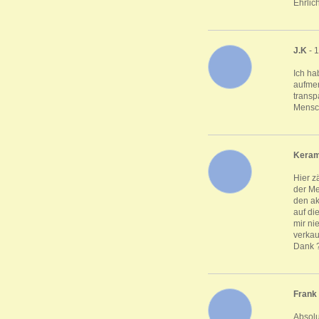
Ehrlic
J.K
- 
Ich ha
aufmer
transp
Mensch
Keram
Hier z
der Me
den ak
auf di
mir ni
verkau
Dank 
Frank
Absolu