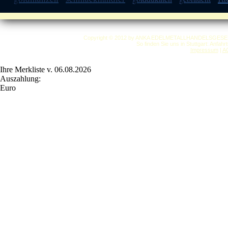
Copyright © 2012 by ANKA EDELMETALLHANDELSGESELLSC
So finden Sie uns in Stuttgart: Anfah
Impressum
|
A
Ihre Merkliste v. 06.08.2026
Auszahlung:
Euro