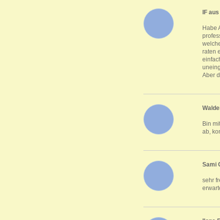
IF aus
Habe A
profes
welche
raten 
einfac
uneing
Aber d
Walde
Bin mi
ab, ko
Sami 
sehr f
erwart