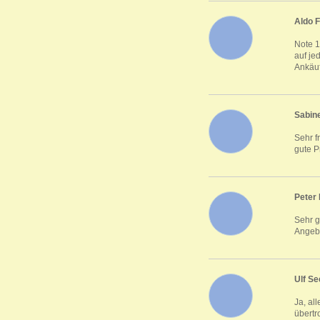
Aldo F
Note 1
auf je
Ankäu
Sabine
Sehr f
gute P
Peter 
Sehr 
Angeb
Ulf Se
Ja, al
übertr