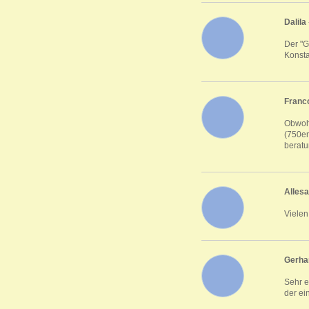
Dalila
Der "G
Konsta
Franc
Obwohl
(750er
beratu
Alles
Vielen
Gerha
Sehr e
der ei