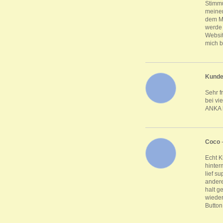
Stimmu
meinen
dem Mo
werde 
Websit
mich b
Kund
Sehr f
bei vi
ANKA k
Coco
Echt K
hinter
lief s
andere
halt g
wieder
Button 