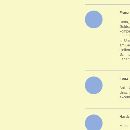
Franz
Hallo,
Goldsc
kompet
über d
im Umk
am Gew
stelle
Schmuc
Ladeng
Irena
-
Anka-G
Unschl
excell
Hardy,
Meine 