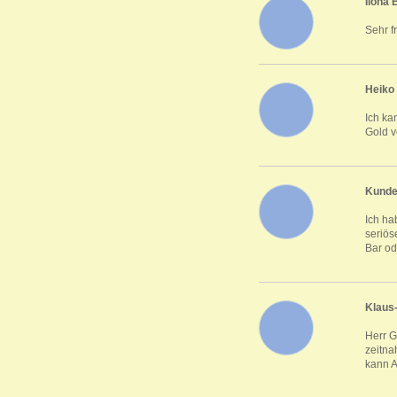
Ilona
Sehr f
Heiko
Ich ka
Gold v
Kunde
Ich ha
seriös
Bar od
Klaus
Herr G
zeitna
kann A