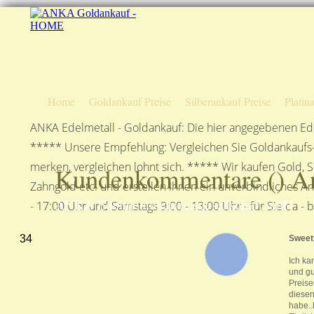
Home
Goldankauf Preise
Silberankauf Preise
Platin
ANKA Edelmetall - Goldankauf: Die hier angegebenen Ede
***** Unsere Empfehlung: Vergleichen Sie Goldankaufs-P
merken, vergleichen lohnt sich. ***** Wir kaufen Gold, S
Kundenkommentare (
) A
Zahngold etc. und erstellen Ihnen ein unverbindliches A
ANKA Edelmetallhandelsgesellschaft mbH
- 17:00 Uhr und Samstags 9:00 - 13:00 Uhr - für Sie da - 
34
Swee
Ich ka
und gu
Preise
diesen
habe..