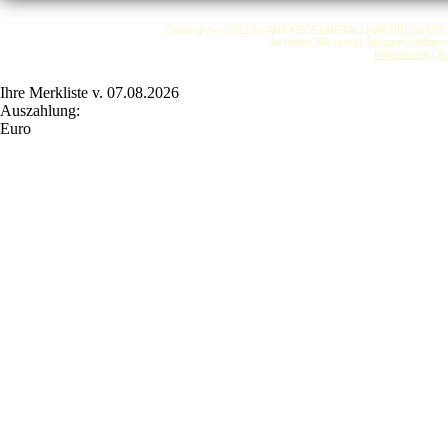
Copyright © 2012 by ANKA EDELMETALLHANDELSGESELLSC
So finden Sie uns in Stuttgart: Anfah
Impressum
|
A
Ihre Merkliste v. 07.08.2026
Auszahlung:
Euro