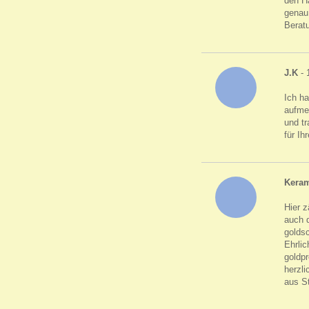
den H
genau 
Berat
J.K
- 
Ich h
aufme
und tr
für Ih
Keram
Hier z
auch d
golds
Ehrlic
goldpr
herzli
aus S