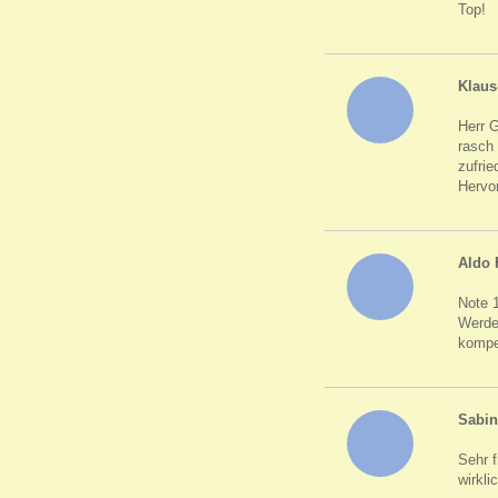
Top!
Klaus
Herr G
rasch 
zufri
Hervor
Aldo 
Note 1
Werde 
kompe
Sabin
Sehr 
wirkli