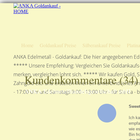
Home
Goldankauf Preise
Silberankauf Preise
Platin
ANKA Edelmetall - Goldankauf: Die hier angegebenen Ede
***** Unsere Empfehlung: Vergleichen Sie Goldankaufs-P
merken, vergleichen lohnt sich. ***** Wir kaufen Gold, S
Kundenkommentare (
34
)
Zahngold etc. und erstellen Ihnen ein unverbindliches A
ANKA Edelmetallhandelsgesellschaft mbH
- 17:00 Uhr und Samstags 9:00 - 13:00 Uhr - für Sie da - 
Swee
Ich ka
empfan
wie es
Bin fr