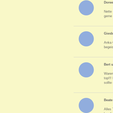
Doree
Nette 
gerne
Giesb
Anka G
begeis
Bert u
Waren 
top!!!
sollte
Beate
Alles 