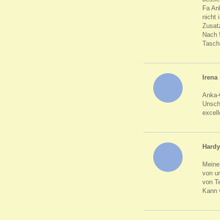
Fa An
nicht
Zusatz
Nach 
Tasch
Irena
Anka-
Unsch
excel
Hardy
Meine 
von un
von Te
Kann 