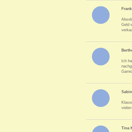
Fran
Absol
Geld 
verkau
Berth
Ich h
nachge
Garnic
Sabin
Klass
viele
Tina 