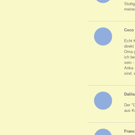
Stuttg
meine
Coco
Echt K
direk
Oma ge
ich be
sein -
Anka -
sind. 
Dalila
Der "G
aus K
Franc