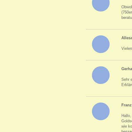
Obwohl
(750e
beratu
Alles
Vielen
Gerha
Sehr 
Erklä
Franz
Hallo,
Goldsc
wie k
besser