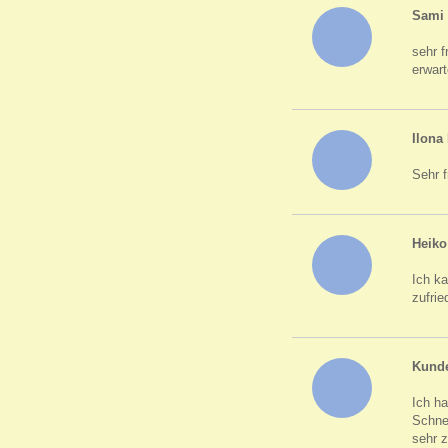
Sami 
sehr 
erwart
Ilon
Sehr f
Heiko
Ich k
zufrie
Kunde
Ich h
Schne
sehr 