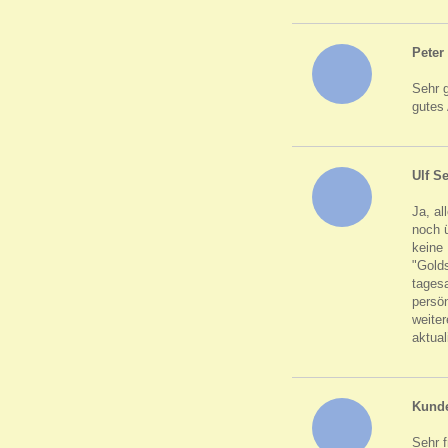
Peter
Sehr 
gutes
Ulf S
Ja, al
noch ü
keine 
"Gold
tagesa
persön
weite
aktual
Kund
Sehr f