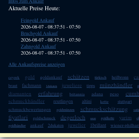
Infos zum Ankauf
Sidebar
Aktuelle Preise Heute:
(Primary)
Feingold Ankauf
2026-08-07 - 08:37:51
-
07:50
Bruchgold Ankauf
2026-08-07 - 08:37:51
-
07:50
Zahngold Ankauf
2026-08-07 - 08:37:51
-
07:50
Alle Ankaufspreise anzeigen
schätzen
gold
ca
goldankauf
heilbronn
ceyrek
türkisch
münzhändler
juweliere
fachmann
braut
tipps
1dukaten
erfahrung
cumh
diamanten
adana
peso
britannia
schmuckhändler
reutlingen
altini
stuttgart
kette
schmuckschätzung
schmuckbewertungen
goldmünzen
sat
fiyatlari
degerloch
yarim
goldschmuck
goldkette
o
unze
juwelier
1brillant
ankauf
wiener-philha
2dukaten
goldhändler