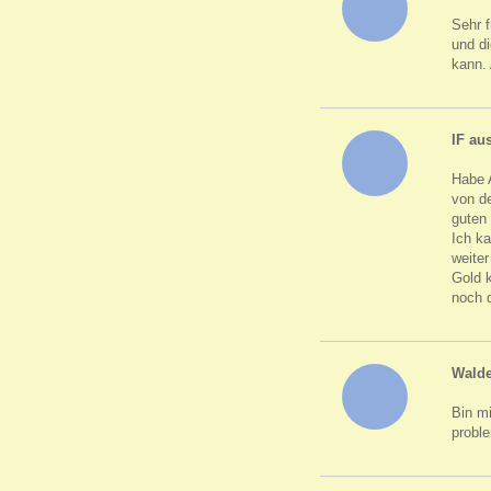
Sehr 
und d
kann.
IF au
Habe 
von de
guten 
Ich ka
weite
Gold 
noch 
Wald
Bin mi
probl