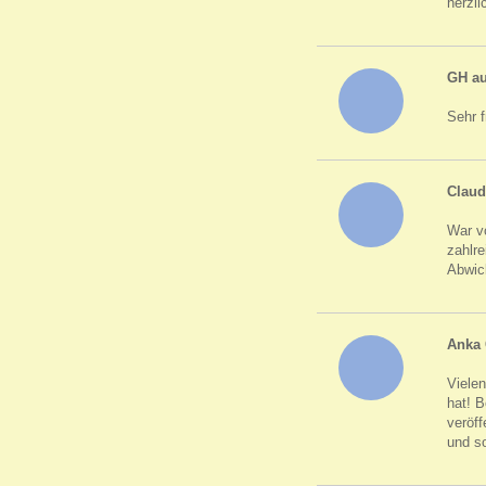
herzl
GH a
Sehr f
Claud
War v
zahlre
Abwick
Anka 
Vielen
hat! B
veröf
und so