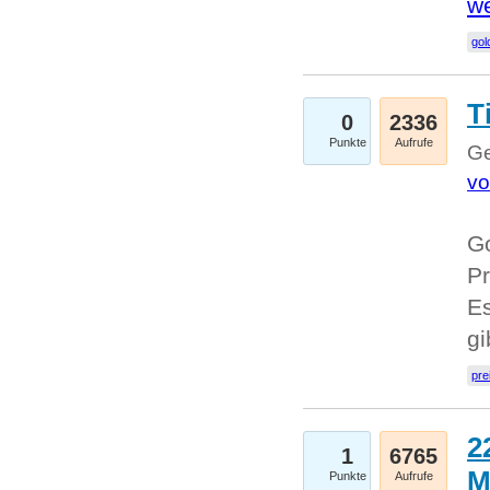
we
go
T
0
2336
Punkte
Aufrufe
Ge
vo
Go
Pr
Es
g
pre
2
1
6765
M
Punkte
Aufrufe