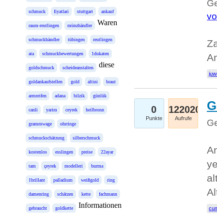
Ge
schmuck
fiyatlari
stuttgart
ankauf
vo
Waren
raum-reutlingen
münzhändler
schmuckhändler
tübingen
reutlingen
Za
ata
schmuckbewertungen
1dukaten
An
diese
goldschmuck
scheideanstalten
juw
goldankaufstellen
gold
altini
braut
armreifen
adana
bilzik
günlük
G
0
122020
canli
yarim
ceyrek
heilbronn
Punkte
Aufrufe
Ge
grammwage
ohrringe
schmuckschätzung
silberschmuck
An
kostenlos
esslingen
preise
22ayar
ye
tam
çeyrek
modelleri
burma
al
1brillant
palladium
weißgold
ring
Al
damenring
schätzen
kette
fachmann
Informationen
gebraucht
goldkette
cum