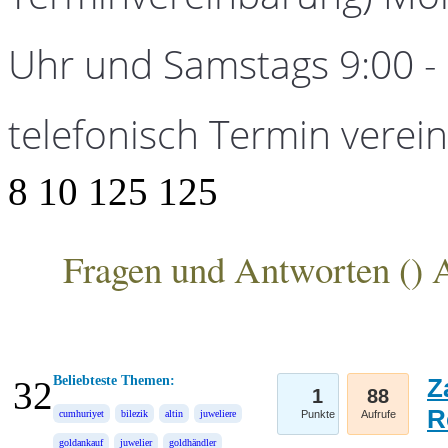
Uhr und Samstags 9:00 - 1
telefonisch Termin verei
8
10
125
125
Fragen und Antworten (
) 
ANKA Edelmetallhandelsgesellschaft mbH
Beliebteste Themen:
Z
32
1
88
R
cumhuriyet
bilezik
altin
juweliere
Punkte
Aufrufe
goldankauf
juwelier
goldhändler