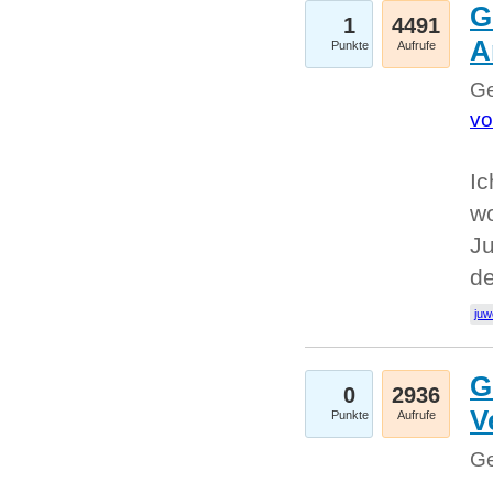
G
1
4491
A
Punkte
Aufrufe
Ge
vo
Ic
w
Ju
d
juw
G
0
2936
V
Punkte
Aufrufe
Ge