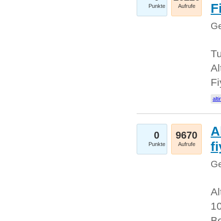
Fi
Punkte
Aufrufe
Ge
Tu
Al
Fi
alti
A
0
9670
f
Punkte
Aufrufe
Ge
Al
10
Be