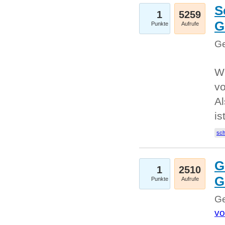
S
1
5259
G
Punkte
Aufrufe
Ge
W
v
Al
is
sc
G
1
2510
G
Punkte
Aufrufe
Ge
vo