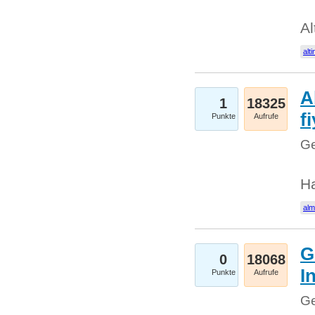
Al
alti
A
1
18325
fi
Punkte
Aufrufe
Ge
H
al
G
0
18068
I
Punkte
Aufrufe
Ge