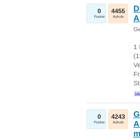
D
0
4455
A
Punkte
Aufrufe
Ge
1 
(
Ve
Fr
St
1du
G
0
4243
A
Punkte
Aufrufe
m