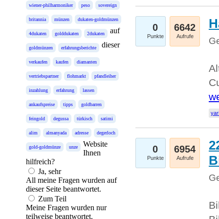
wiener-philharmoniker
peso
sovereign
H
britannia
münzen
dukaten-goldmünzen
0
6642
auf
4dukaten
golddukaten
2dukaten
Punkte
Aufrufe
Ge
dieser
goldmünzen
erfahrungsberichte
verkaufen
kaufen
diamanten
Al
vertriebspartner
flohmarkt
pfandleiher
Cu
inzahlung
erfahrung
lassen
we
ankaufspreise
tipps
goldbarren
yar
feingold
degussa
türkisch
satimi
alim
almanyada
adresse
degerloch
2
Website
0
6954
gold-goldmünze
unze
Ihnen
B
Punkte
Aufrufe
hilfreich?
Ja, sehr
Ge
All meine Fragen wurden auf
dieser Seite beantwortet.
Zum Teil
Bi
Meine Fragen wurden nur
teilweise beantwortet.