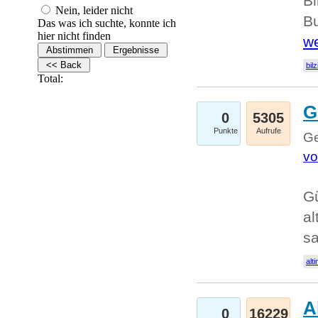
Bi
Nein, leider nicht
Bu
Das was ich suchte, konnte ich
hier nicht finden
we
bilz
Total:
G
0
5305
Punkte
Aufrufe
Ge
vo
Gü
al
sa
alti
A
0
16229