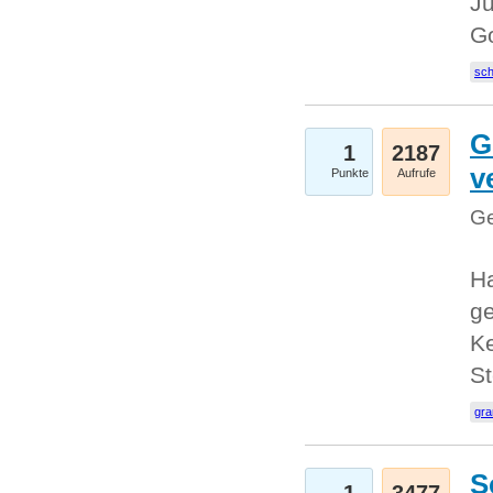
Ju
G
sc
G
1
2187
v
Punkte
Aufrufe
Ge
H
ge
Ke
S
gr
S