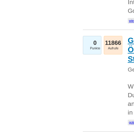
In
G
wie
G
0
11866
Ö
Punkte
Aufrufe
S
Ge
Wi
Du
an
i
gol