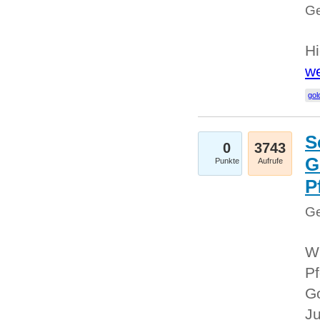
Ge
Hi
we
gol
S
0
3743
G
Punkte
Aufrufe
P
Ge
Wi
Pf
Go
Ju