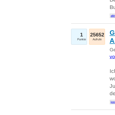
Bu
alti
G
1
25652
A
Punkte
Aufrufe
Ge
vo
Ic
w
Ju
d
juw