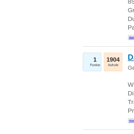
85
Gr
Du
Pa
dam
D
1
1904
Punkte
Aufrufe
Ge
W
Di
Tr
Pr
rin