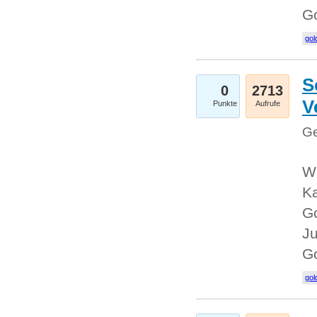
G
gol
S
0
2713
V
Punkte
Aufrufe
Ge
Wi
Ka
Go
Ju
G
gol