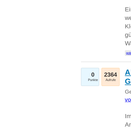
Ei
we
Kl
gü
W
gol
A
0
2364
G
Punkte
Aufrufe
Ge
vo
Im
An