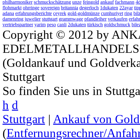
philharmoniker
schmuckschätzung
unze
feingold
ankauf
fachmann
4
flohmarkt
ohrringe
sovereign
britannia
degerloch
1dukaten
22ayar
tip
adana
erfahrungsberichte
çeyrek
gold-goldmünze
cumhuriyet
ring
bil
damenring
juwelier
stuttgart
grammwage
pfandleiher
verkaufen
erfah
vertriebspartner
yarim
peso
canli
2dukaten
türkisch
goldschmuck
bile
Copyright © 2012 by ANK
EDELMETALLHANDELS
(Goldankauf und Goldverka
Stuttgart
So finden Sie uns in Stuttg
h
d
Stuttgart
|
Ankauf von Gold 
(
Entfernungsrechner/Anfahr