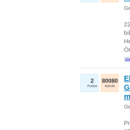
Ge
22
bi
He
Ö
22a
E
2
80080
G
Punkte
Aufrufe
Ge
Pr