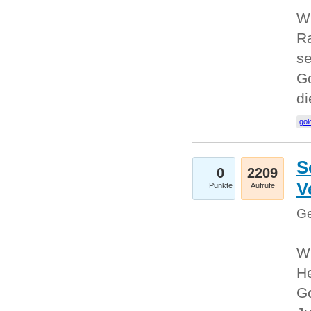
Wi
Ra
se
Go
d
gol
S
0
2209
V
Punkte
Aufrufe
Ge
Wi
He
Go