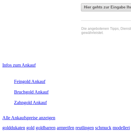
Die angebotenen Tipps, Dienste 
gewährleistet.
Haupt-
Laufendend aktualisierte Ankaufspreise...
Infos zum Ankauf
Sidebar
Aktuelle Preise Heute:
(Primary)
Feingold Ankauf
2026-08-07 - 15:34:35
-
14:50
Bruchgold Ankauf
2026-08-07 - 15:34:35
-
14:50
Zahngold Ankauf
2026-08-07 - 15:34:35
-
14:50
Alle Ankaufspreise anzeigen
golddukaten
gold
goldbarren
armreifen
reutlingen
schmuck
modelleri