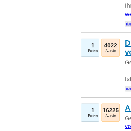
I
we
tip
D
1
4022
v
Punkte
Aufrufe
Ge
Is
gol
A
1
16225
Punkte
Aufrufe
Ge
vo