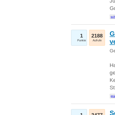
Ju
G
sc
G
1
2188
v
Punkte
Aufrufe
Ge
H
ge
Ke
S
gr
S