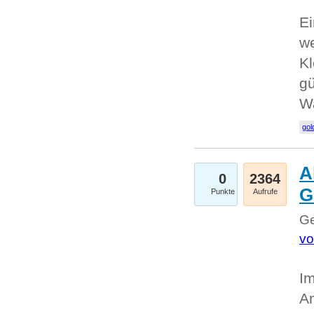
Ei
we
Kl
gü
W
gol
A
0
2364
G
Punkte
Aufrufe
Ge
vo
Im
An