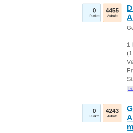
D
0
4455
A
Punkte
Aufrufe
Ge
1 
(
Ve
Fr
St
1du
G
0
4243
A
Punkte
Aufrufe
m