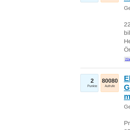
Ge
22
bi
He
Ö
22a
E
2
80080
G
Punkte
Aufrufe
Ge
Pr