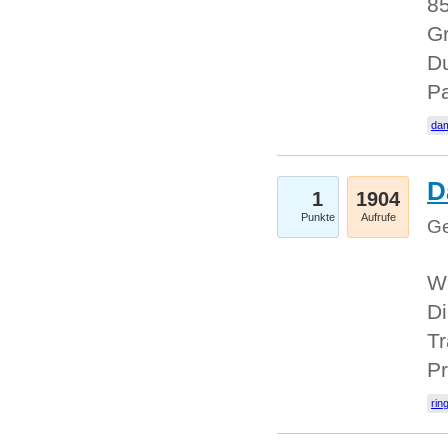
85
Gr
Du
Pa
dam
D
1
1904
Punkte
Aufrufe
Ge
W
Di
Tr
Pr
rin