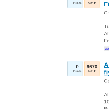
Fi
Punkte
Aufrufe
Ge
Tu
Al
Fi
alti
A
0
9670
f
Punkte
Aufrufe
Ge
Al
10
Be