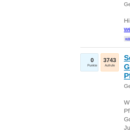
Ge
Hi
we
gol
S
0
3743
G
Punkte
Aufrufe
P
Ge
Wi
Pf
Go
Ju