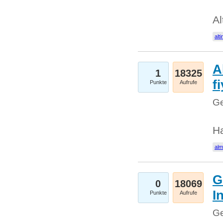
Al
alti
A
1
18325
fi
Punkte
Aufrufe
Ge
H
al
G
0
18069
I
Punkte
Aufrufe
Ge