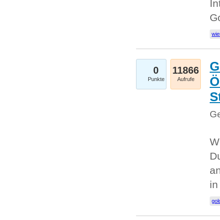
In
G
wie
G
0
11866
Ö
Punkte
Aufrufe
S
Ge
Wi
Du
an
i
gol