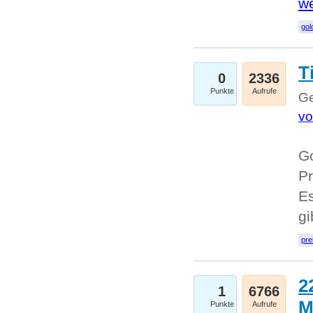
we
go
T
0
2336
Punkte
Aufrufe
Ge
vo
Go
Pr
Es
g
pre
2
1
6766
M
Punkte
Aufrufe