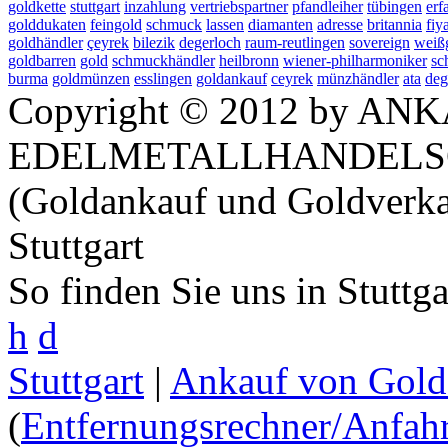
goldkette
stuttgart
inzahlung
vertriebspartner
pfandleiher
tübingen
erf
golddukaten
feingold
schmuck
lassen
diamanten
adresse
britannia
fiya
goldhändler
çeyrek
bilezik
degerloch
raum-reutlingen
sovereign
weiß
goldbarren
gold
schmuckhändler
heilbronn
wiener-philharmoniker
sc
burma
goldmünzen
esslingen
goldankauf
ceyrek
münzhändler
ata
deg
Copyright © 2012 by ANK
EDELMETALLHANDELS
(Goldankauf und Goldverka
Stuttgart
So finden Sie uns in Stuttg
h
d
Stuttgart
|
Ankauf von Gold 
(
Entfernungsrechner/Anfahr