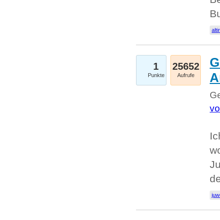
Bu
alti
G
1
25652
A
Punkte
Aufrufe
Ge
vo
Ic
w
Ju
d
juw