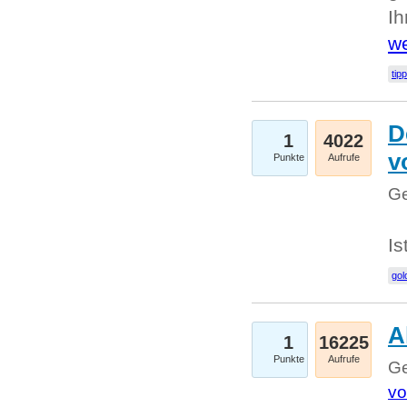
I
we
tip
D
1
4022
v
Punkte
Aufrufe
Ge
Is
gol
A
1
16225
Punkte
Aufrufe
Ge
vo