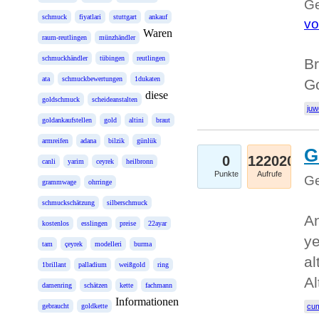
Ge
schmuck
fiyatlari
stuttgart
ankauf
vo
Waren
raum-reutlingen
münzhändler
schmuckhändler
tübingen
reutlingen
Br
ata
schmuckbewertungen
1dukaten
Go
diese
goldschmuck
scheideanstalten
juw
goldankaufstellen
gold
altini
braut
armreifen
adana
bilzik
günlük
G
0
122020
canli
yarim
ceyrek
heilbronn
Punkte
Aufrufe
Ge
grammwage
ohrringe
schmuckschätzung
silberschmuck
An
kostenlos
esslingen
preise
22ayar
ye
tam
çeyrek
modelleri
burma
al
1brillant
palladium
weißgold
ring
Al
damenring
schätzen
kette
fachmann
Informationen
gebraucht
goldkette
cum