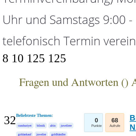
Uhr und Samstags 9:00 - 1
telefonisch Termin verei
8
10
125
125
Fragen und Antworten (
) 
ANKA Edelmetallhandelsgesellschaft mbH
Beliebteste Themen:
B
32
0
68
N
cumhuriyet
bilezik
altin
juweliere
Punkte
Aufrufe
goldankauf
juwelier
goldhändler