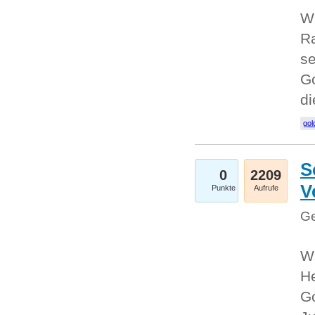
Wi
Ra
se
Go
d
gol
S
0
2209
V
Punkte
Aufrufe
Ge
Wi
He
Go