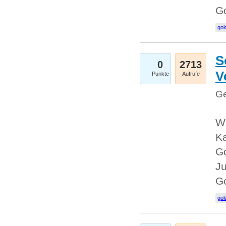
G
gol
S
0
2713
V
Punkte
Aufrufe
Ge
Wi
Ka
Go
Ju
G
gol