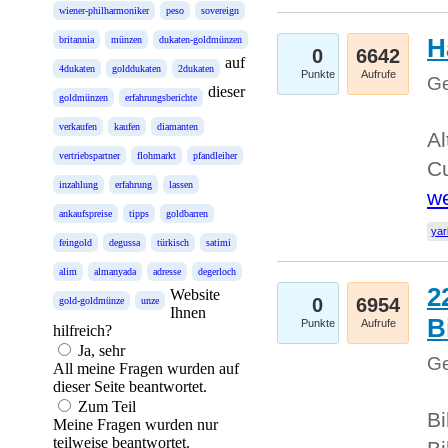
wiener-philharmoniker
peso
sovereign
H
britannia
münzen
dukaten-goldmünzen
0
6642
auf
4dukaten
golddukaten
2dukaten
Punkte
Aufrufe
Ge
dieser
goldmünzen
erfahrungsberichte
verkaufen
kaufen
diamanten
Al
vertriebspartner
flohmarkt
pfandleiher
Cu
inzahlung
erfahrung
lassen
we
ankaufspreise
tipps
goldbarren
yar
feingold
degussa
türkisch
satimi
alim
almanyada
adresse
degerloch
2
Website
0
6954
gold-goldmünze
unze
Ihnen
B
Punkte
Aufrufe
hilfreich?
Ja, sehr
Ge
All meine Fragen wurden auf
dieser Seite beantwortet.
Zum Teil
Bi
Meine Fragen wurden nur
teilweise beantwortet.