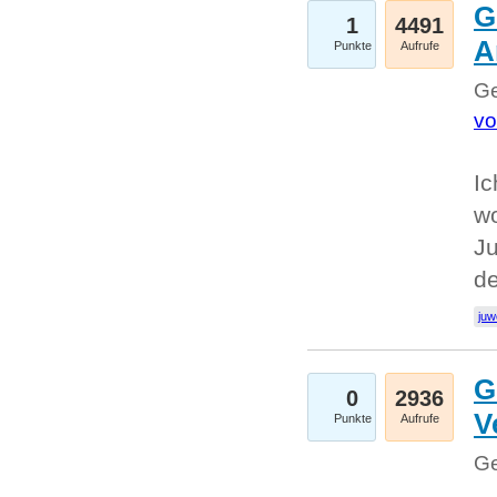
G
1
4491
A
Punkte
Aufrufe
Ge
vo
Ic
w
Ju
d
juw
G
0
2936
V
Punkte
Aufrufe
Ge