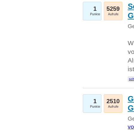
S
1
5259
G
Punkte
Aufrufe
Ge
W
v
Al
is
sc
G
1
2510
G
Punkte
Aufrufe
Ge
vo