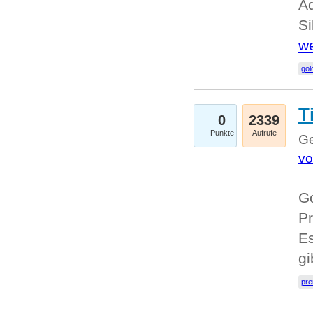
A
Si
we
go
T
0
2339
Punkte
Aufrufe
Ge
vo
Go
Pr
Es
g
pre