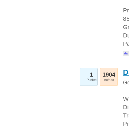
Pr
85
Gr
Du
Pa
dam
D
1
1904
Punkte
Aufrufe
Ge
W
Di
Tr
Pr