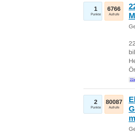
2
1
6766
M
Punkte
Aufrufe
Ge
22
bi
He
Ö
22a
E
2
80087
G
Punkte
Aufrufe
Ge