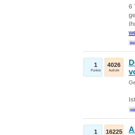
6 
ge
I
we
tip
D
1
4026
v
Punkte
Aufrufe
Ge
Is
gol
A
1
16225