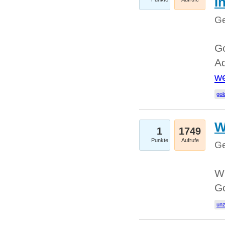
I
Ge
Go
Ad
we
gol
W
1
1749
Punkte
Aufrufe
Ge
Wi
G
un