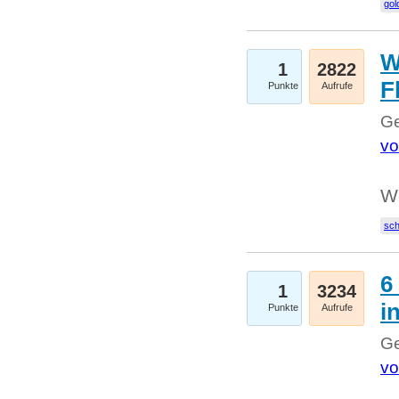
gol
W
1
2822
F
Punkte
Aufrufe
Ge
vo
W
sc
6
1
3234
i
Punkte
Aufrufe
Ge
vo