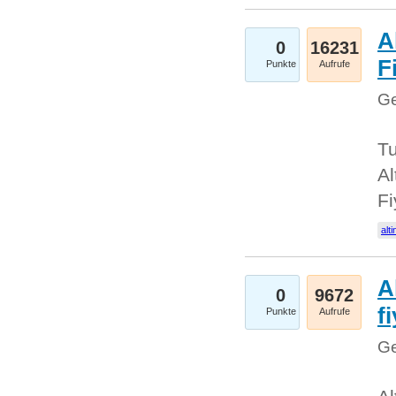
A
0
16231
Fi
Punkte
Aufrufe
Ge
Tu
Al
Fi
alti
A
0
9672
f
Punkte
Aufrufe
Ge