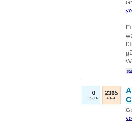
Ge
vo
Ei
we
Kl
gü
W
gol
A
0
2365
G
Punkte
Aufrufe
Ge
vo