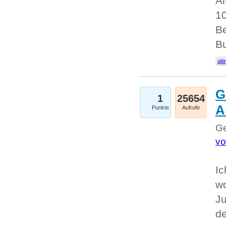
Al
10
Be
Bu
alti
G
1
25654
A
Punkte
Aufrufe
Ge
vo
Ic
w
Ju
d