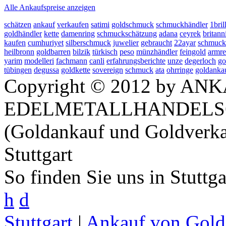
Alle Ankaufspreise anzeigen
schätzen
ankauf
verkaufen
satimi
goldschmuck
schmuckhändler
1bril
goldhändler
kette
damenring
schmuckschätzung
adana
ceyrek
britann
kaufen
cumhuriyet
silberschmuck
juwelier
gebraucht
22ayar
schmuck
heilbronn
goldbarren
bilzik
türkisch
peso
münzhändler
feingold
armre
yarim
modelleri
fachmann
canli
erfahrungsberichte
unze
degerloch
go
tübingen
degussa
goldkette
sovereign
schmuck
ata
ohrringe
goldankau
Copyright © 2012 by ANK
EDELMETALLHANDELS
(Goldankauf und Goldverka
Stuttgart
So finden Sie uns in Stuttg
h
d
Stuttgart
|
Ankauf von Gold 