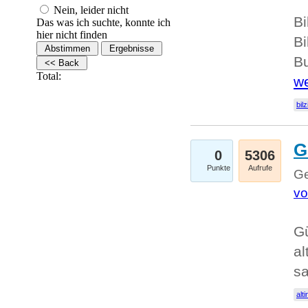
Nein, leider nicht
Bi
Das was ich suchte, konnte ich
hier nicht finden
Bi
Bu
Total:
we
bilz
G
0
5306
Punkte
Aufrufe
Ge
vo
Gü
al
sa
alti