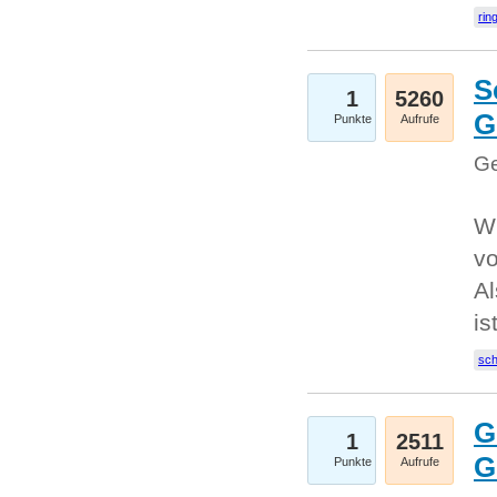
rin
S
1
5260
G
Punkte
Aufrufe
Ge
W
v
Al
is
sc
G
1
2511
G
Punkte
Aufrufe