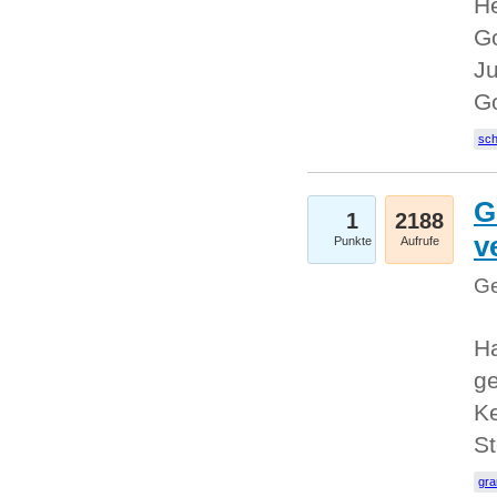
He
Go
Ju
G
sc
G
1
2188
v
Punkte
Aufrufe
Ge
H
ge
Ke
S
gr