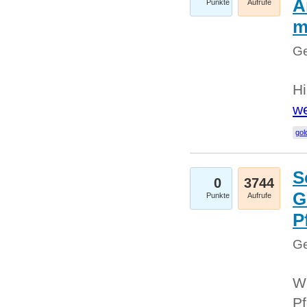
A
Punkte
Aufrufe
m
Ge
Hi
we
gol
S
0
3744
G
Punkte
Aufrufe
P
Ge
Wi
Pf