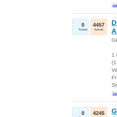
gol
D
0
4457
A
Punkte
Aufrufe
Ge
1 
(
Ve
Fr
St
1du
G
0
4245