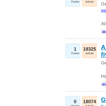
Punkte
Aufrufe
Ge
vo
Al
alti
A
1
18325
fi
Punkte
Aufrufe
Ge
H
al
G
0
18074
Punkte
Aufrufe