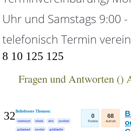
Uhr und Samstags 9:00 - 1
telefonisch Termin verei
8
10
125
125
Fragen und Antworten (
) 
ANKA Edelmetallhandelsgesellschaft mbH
Beliebteste Themen:
B
32
0
68
o
cumhuriyet
bilezik
altin
juweliere
Punkte
Aufrufe
goldankauf
juwelier
goldhändler