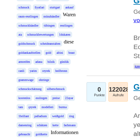
G
schmuck
fiyatlari
stuttgart
ankauf
Ge
Waren
raum-reutlingen
münzhändler
vo
schmuckhändler
tübingen
reutlingen
ata
schmuckbewertungen
1dukaten
Br
diese
goldschmuck
scheideanstalten
Ec
goldankaufstellen
gold
altini
braut
St
armreifen
adana
bilzik
günlük
juw
canli
yarim
ceyrek
heilbronn
grammwage
ohrringe
G
0
122028
schmuckschätzung
silberschmuck
Punkte
Aufrufe
Ge
kostenlos
esslingen
preise
22ayar
tam
çeyrek
modelleri
burma
An
1brillant
palladium
weißgold
ring
ye
damenring
schätzen
kette
fachmann
Informationen
al
gebraucht
goldkette