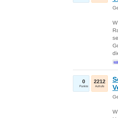
Ge
Wi
Ra
se
Go
d
gol
S
0
2212
V
Punkte
Aufrufe
Ge
Wi