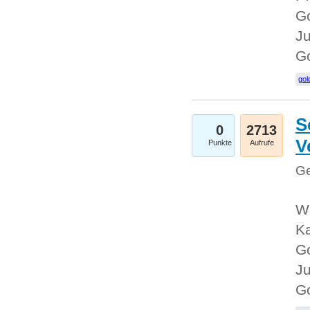
Go
Ju
G
gol
S
0
2713
V
Punkte
Aufrufe
Ge
Wi
Ka
Go
Ju
G