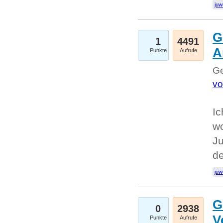
juw
G
1
4491
A
Punkte
Aufrufe
Ge
vo
Ic
w
Ju
d
juw
G
0
2938
V
Punkte
Aufrufe