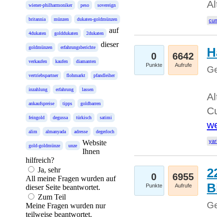
Al
wiener-philharmoniker
peso
sovereign
britannia
münzen
dukaten-goldmünzen
cum
auf
4dukaten
golddukaten
2dukaten
dieser
goldmünzen
erfahrungsberichte
H
0
6642
verkaufen
kaufen
diamanten
Punkte
Aufrufe
Ge
vertriebspartner
flohmarkt
pfandleiher
inzahlung
erfahrung
lassen
Al
ankaufspreise
tipps
goldbarren
Cu
feingold
degussa
türkisch
satimi
we
alim
almanyada
adresse
degerloch
yar
Website
gold-goldmünze
unze
Ihnen
hilfreich?
Ja, sehr
2
0
6955
All meine Fragen wurden auf
B
Punkte
Aufrufe
dieser Seite beantwortet.
Zum Teil
Ge
Meine Fragen wurden nur
teilweise beantwortet.