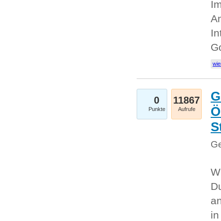
Im
An
In
G
wie
G
0
11867
Ö
Punkte
Aufrufe
S
Ge
Wi
Du
an
i