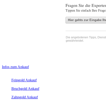
Fragen Sie die Expert
Tippen Sie einfach Ihre Frage
Die angebotenen Tipps, Dienste 
gewährleistet.
Haupt-
Laufendend aktualisierte Ankaufspreise...
Infos zum Ankauf
Sidebar
Aktuelle Preise Heute:
(Primary)
Feingold Ankauf
2026-08-08 - 23:39:38
-
23:50
Bruchgold Ankauf
2026-08-08 - 23:39:38
-
23:50
Zahngold Ankauf
2026-08-08 - 23:39:38
-
23:50