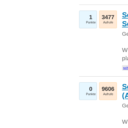
S
1
3477
S
Punkte
Aufrufe
Ge
Wo
pl
sc
S
0
9606
(
Punkte
Aufrufe
Ge
We