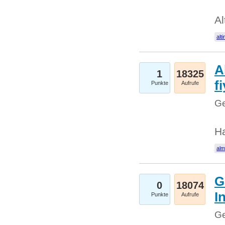
Al
alti
A
1
18325
fi
Punkte
Aufrufe
Ge
H
al
G
0
18074
I
Punkte
Aufrufe
Ge