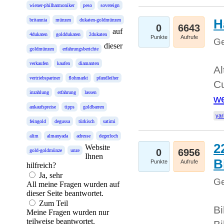
wiener-philharmoniker
peso
sovereign
H
britannia
münzen
dukaten-goldmünzen
0
6643
auf
4dukaten
golddukaten
2dukaten
Punkte
Aufrufe
Ge
dieser
goldmünzen
erfahrungsberichte
verkaufen
kaufen
diamanten
Al
vertriebspartner
flohmarkt
pfandleiher
Cu
inzahlung
erfahrung
lassen
we
ankaufspreise
tipps
goldbarren
yar
feingold
degussa
türkisch
satimi
alim
almanyada
adresse
degerloch
2
Website
0
6956
gold-goldmünze
unze
Ihnen
B
Punkte
Aufrufe
hilfreich?
Ja, sehr
Ge
All meine Fragen wurden auf
dieser Seite beantwortet.
Zum Teil
Bi
Meine Fragen wurden nur
teilweise beantwortet.