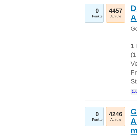
D
0
4457
A
Punkte
Aufrufe
Ge
1 
(
Ve
Fr
St
1du
G
0
4246
A
Punkte
Aufrufe
m