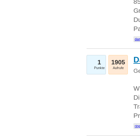
85
Gr
Du
Pa
dam
D
1
1905
Punkte
Aufrufe
Ge
W
Di
Tr
Pr
rin