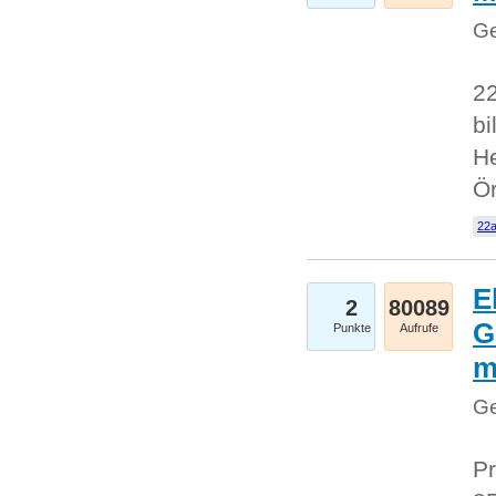
Ge
22
bi
He
Ö
22a
E
2
80089
G
Punkte
Aufrufe
Ge
Pr