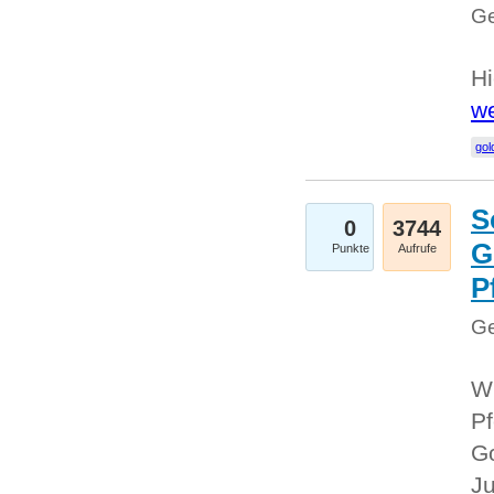
Ge
Hi
we
gol
S
0
3744
G
Punkte
Aufrufe
P
Ge
Wi
Pf
Go
Ju