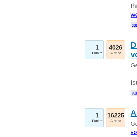
I
we
tip
D
1
4026
v
Punkte
Aufrufe
Ge
Is
gol
A
1
16225
Punkte
Aufrufe
Ge
vo