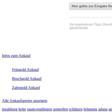
Die angebotenen Tipps, Dienste 
gewährleistet.
Haupt-
Laufendend aktualisierte Ankaufspreise...
Infos zum Ankauf
Sidebar
Aktuelle Preise Heute:
(Primary)
Feingold Ankauf
2026-08-09 - 04:14:01
-
23:50
Bruchgold Ankauf
2026-08-09 - 04:14:01
-
23:50
Zahngold Ankauf
2026-08-09 - 04:14:01
-
23:50
Alle Ankaufspreise anzeigen
inzahlung
kette
raum-reutlingen
armreifen
schätzen
britannia
adana
at