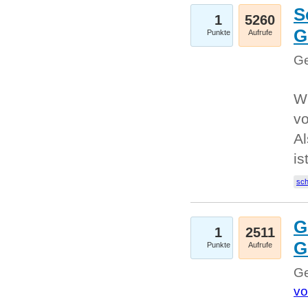
S
1
5260
G
Punkte
Aufrufe
Ge
W
v
Al
is
sc
G
1
2511
G
Punkte
Aufrufe
Ge
vo