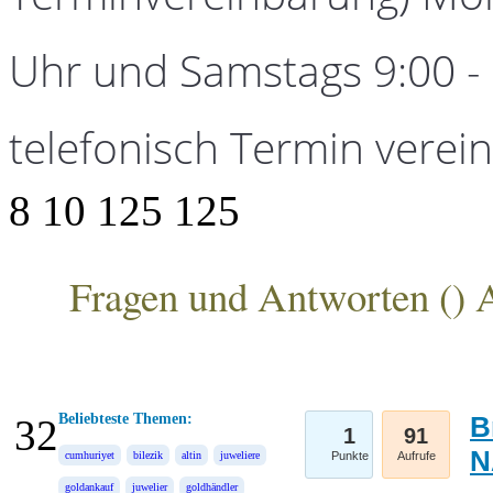
Uhr und Samstags 9:00 - 1
telefonisch Termin verei
8
10
125
125
Fragen und Antworten (
) 
ANKA Edelmetallhandelsgesellschaft mbH
Beliebteste Themen:
B
32
1
91
N
cumhuriyet
bilezik
altin
juweliere
Punkte
Aufrufe
goldankauf
juwelier
goldhändler