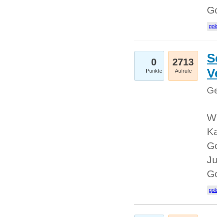
G
gol
S
0
2713
V
Punkte
Aufrufe
Ge
Wi
Ka
Go
Ju
G
gol