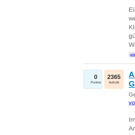
Ei
we
Kl
gü
W
gol
A
0
2365
G
Punkte
Aufrufe
Ge
vo
Im
An