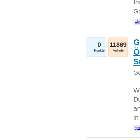
In
G
wie
G
0
11869
Ö
Punkte
Aufrufe
S
Ge
Wi
Du
an
i
gol