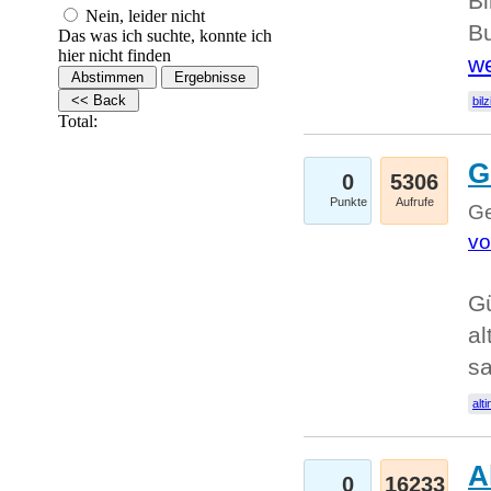
Bi
Nein, leider nicht
Bu
Das was ich suchte, konnte ich
hier nicht finden
we
bilz
Total:
G
0
5306
Punkte
Aufrufe
Ge
vo
Gü
al
sa
alti
A
0
16233