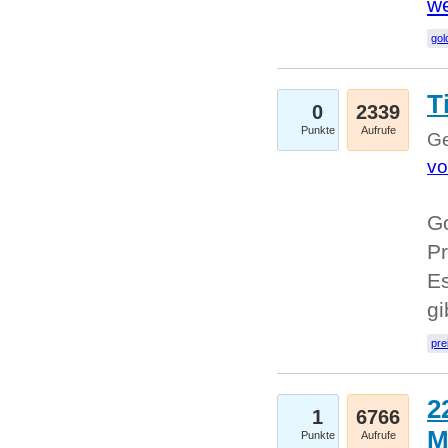
we
go
T
0
2339
Punkte
Aufrufe
Ge
vo
Go
Pr
Es
g
pre
2
1
6766
M
Punkte
Aufrufe