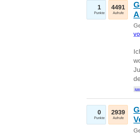
G
1
4491
A
Punkte
Aufrufe
Ge
vo
Ic
w
Ju
d
juw
G
0
2939
V
Punkte
Aufrufe
Ge