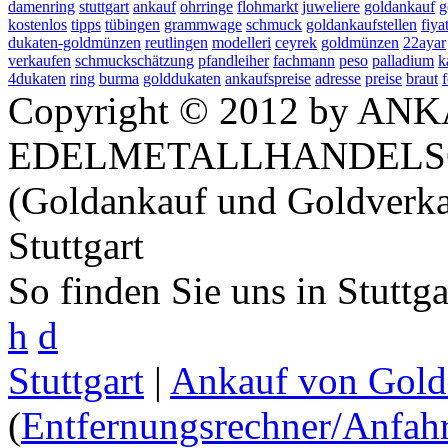
damenring
stuttgart
ankauf
ohrringe
flohmarkt
juweliere
goldankauf
g
kostenlos
tipps
tübingen
grammwage
schmuck
goldankaufstellen
fiyat
dukaten-goldmünzen
reutlingen
modelleri
ceyrek
goldmünzen
22ayar
verkaufen
schmuckschätzung
pfandleiher
fachmann
peso
palladium
k
4dukaten
ring
burma
golddukaten
ankaufspreise
adresse
preise
braut
Copyright © 2012 by ANK
EDELMETALLHANDELS
(Goldankauf und Goldverka
Stuttgart
So finden Sie uns in Stuttg
h
d
Stuttgart
|
Ankauf von Gold 
(
Entfernungsrechner/Anfahr