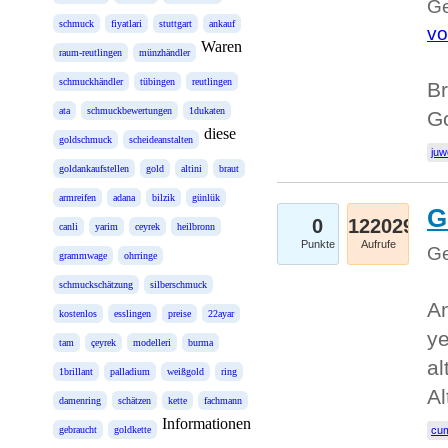
Ge
schmuck
fiyatlari
stuttgart
ankauf
vo
Waren
raum-reutlingen
münzhändler
schmuckhändler
tübingen
reutlingen
Br
ata
schmuckbewertungen
1dukaten
Go
diese
goldschmuck
scheideanstalten
juw
goldankaufstellen
gold
altini
braut
armreifen
adana
bilzik
günlük
G
0
122029
canli
yarim
ceyrek
heilbronn
Punkte
Aufrufe
Ge
grammwage
ohrringe
schmuckschätzung
silberschmuck
An
kostenlos
esslingen
preise
22ayar
ye
tam
çeyrek
modelleri
burma
al
1brillant
palladium
weißgold
ring
Al
damenring
schätzen
kette
fachmann
Informationen
gebraucht
goldkette
cum