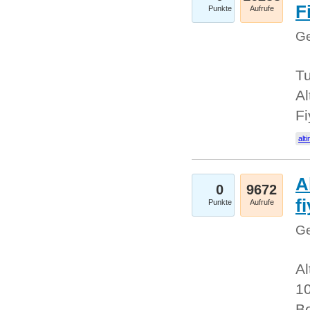
Fi
Punkte
Aufrufe
Ge
Tu
Al
Fi
alti
A
0
9672
f
Punkte
Aufrufe
Ge
Al
10
Be