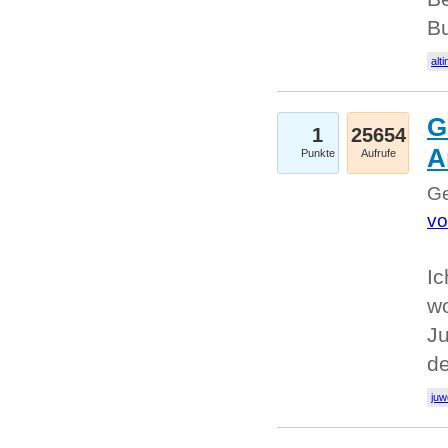
Bu
alti
G
1
25654
A
Punkte
Aufrufe
Ge
vo
Ic
w
Ju
d
juw