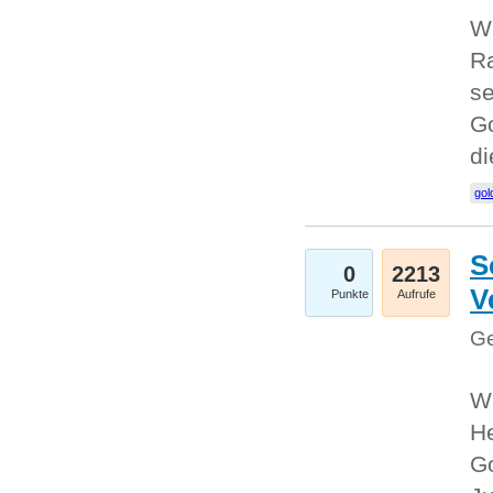
Wi
Ra
se
Go
d
gol
S
0
2213
V
Punkte
Aufrufe
Ge
Wi
He
Go