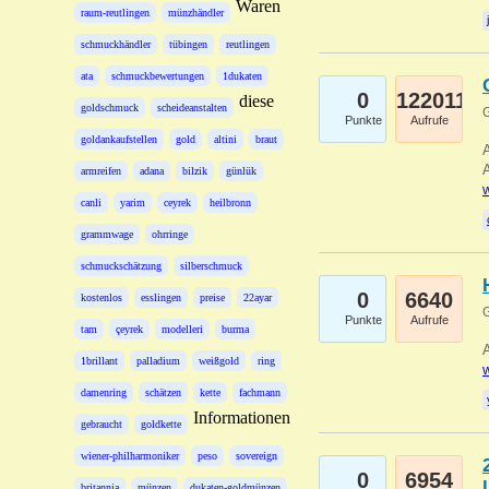
Waren
raum-reutlingen
münzhändler
schmuckhändler
tübingen
reutlingen
ata
schmuckbewertungen
1dukaten
0
122011
diese
goldschmuck
scheideanstalten
G
Punkte
Aufrufe
goldankaufstellen
gold
altini
braut
A
A
armreifen
adana
bilzik
günlük
w
canli
yarim
ceyrek
heilbronn
grammwage
ohrringe
schmuckschätzung
silberschmuck
0
6640
kostenlos
esslingen
preise
22ayar
G
Punkte
Aufrufe
tam
çeyrek
modelleri
burma
A
1brillant
palladium
weißgold
ring
w
damenring
schätzen
kette
fachmann
Informationen
gebraucht
goldkette
wiener-philharmoniker
peso
sovereign
0
6954
britannia
münzen
dukaten-goldmünzen