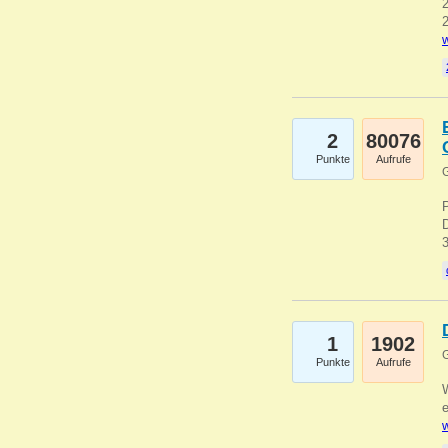
2
2
w
2
80076
Punkte
Aufrufe
G
1
1902
G
Punkte
Aufrufe
e
w