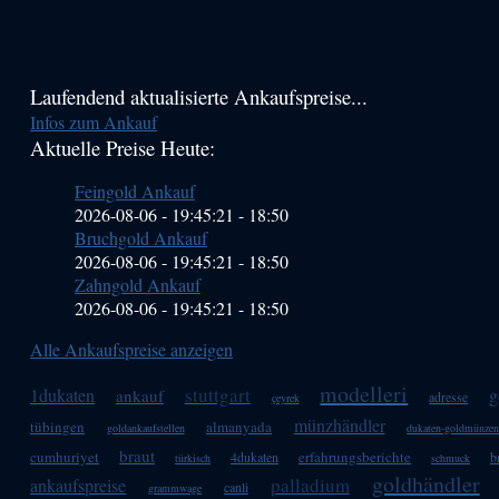
Haupt-
Laufendend aktualisierte Ankaufspreise...
Infos zum Ankauf
Sidebar
Aktuelle Preise Heute:
(Primary)
Feingold Ankauf
2026-08-06 - 19:45:21
-
18:50
Bruchgold Ankauf
2026-08-06 - 19:45:21
-
18:50
Zahngold Ankauf
2026-08-06 - 19:45:21
-
18:50
Alle Ankaufspreise anzeigen
modelleri
stuttgart
1dukaten
g
ankauf
adresse
çeyrek
münzhändler
tübingen
almanyada
goldankaufstellen
dukaten-goldmünze
braut
cumhuriyet
erfahrungsberichte
4dukaten
b
türkisch
schmuck
goldhändler
palladium
ankaufspreise
canli
grammwage