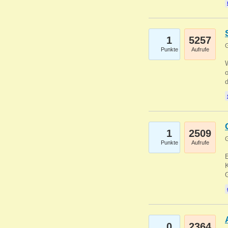
1
5257
G
Punkte
Aufrufe
1
2509
G
Punkte
Aufrufe
E
K
0
2364