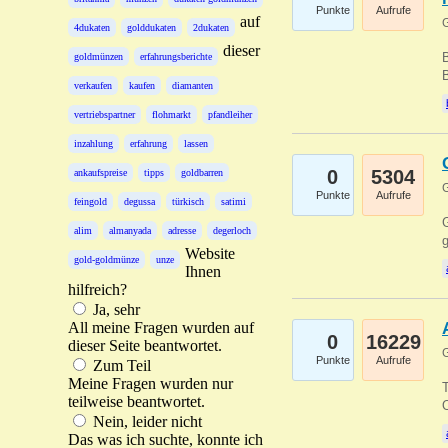
Punkte
Aufrufe
auf
G
4dukaten
golddukaten
2dukaten
dieser
B
goldmünzen
erfahrungsberichte
B
verkaufen
kaufen
diamanten
vertriebspartner
flohmarkt
pfandleiher
inzahlung
erfahrung
lassen
0
5304
ankaufspreise
tipps
goldbarren
G
Punkte
Aufrufe
feingold
degussa
türkisch
satimi
G
alim
almanyada
adresse
degerloch
g
Website
gold-goldmünze
unze
Ihnen
hilfreich?
Ja, sehr
All meine Fragen wurden auf
0
16229
dieser Seite beantwortet.
G
Punkte
Aufrufe
Zum Teil
Meine Fragen wurden nur
T
teilweise beantwortet.
O
Nein, leider nicht
Das was ich suchte, konnte ich