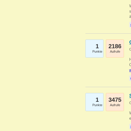
W
s
1
2186
G
Punkte
Aufrufe
O
w
1
3475
G
Punkte
Aufrufe
W