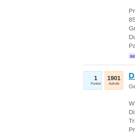
Pr
85
Gr
Du
Pa
dam
D
1
1901
Punkte
Aufrufe
Ge
W
Di
Tr
Pr