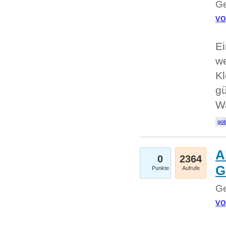
Ge
vo
Ei
we
Kl
gü
W
gol
A
0
2364
G
Punkte
Aufrufe
Ge
vo