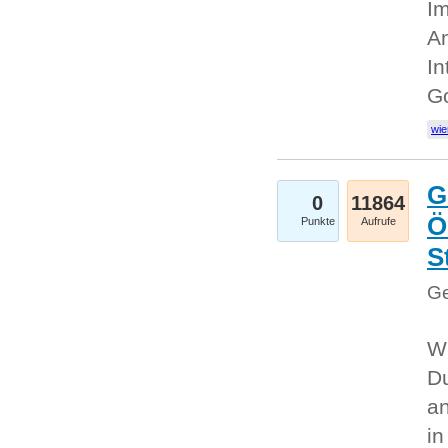
Im
An
In
G
wie
G
0
11864
Ö
Punkte
Aufrufe
S
Ge
Wi
Du
an
i