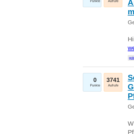
A
Punkte
Aufrufe
m
Ge
Hi
we
gol
S
0
3741
G
Punkte
Aufrufe
P
Ge
Wi
Pf