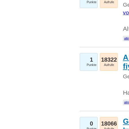
Punkte
Aufrufe
Ge
vo
Al
alti
A
1
18322
fi
Punkte
Aufrufe
Ge
H
al
G
0
18066
Punkte
Aufrufe