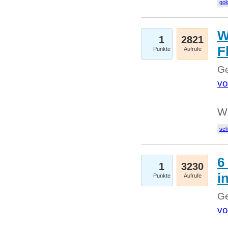
gol
W
1
2821
F
Punkte
Aufrufe
Ge
vo
W
sc
6
1
3230
i
Punkte
Aufrufe
Ge
vo