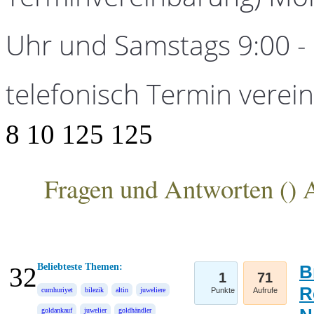
Uhr und Samstags 9:00 - 1
telefonisch Termin verei
8
10
125
125
Fragen und Antworten (
) 
ANKA Edelmetallhandelsgesellschaft mbH
Beliebteste Themen:
B
32
1
71
R
cumhuriyet
bilezik
altin
juweliere
Punkte
Aufrufe
goldankauf
juwelier
goldhändler