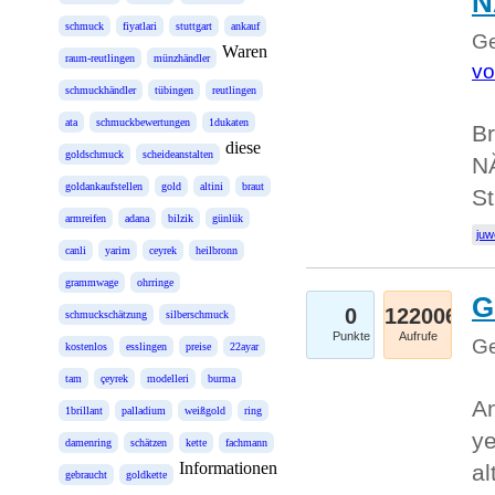
N
schmuck
fiyatlari
stuttgart
ankauf
Ge
Waren
raum-reutlingen
münzhändler
vo
schmuckhändler
tübingen
reutlingen
ata
schmuckbewertungen
1dukaten
Br
diese
goldschmuck
scheideanstalten
NĂ
goldankaufstellen
gold
altini
braut
St
armreifen
adana
bilzik
günlük
juw
canli
yarim
ceyrek
heilbronn
grammwage
ohrringe
G
0
122006
schmuckschätzung
silberschmuck
Punkte
Aufrufe
Ge
kostenlos
esslingen
preise
22ayar
tam
çeyrek
modelleri
burma
An
1brillant
palladium
weißgold
ring
ye
damenring
schätzen
kette
fachmann
Informationen
al
gebraucht
goldkette