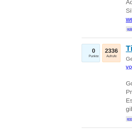
A
Si
we
go
T
0
2336
Punkte
Aufrufe
Ge
vo
Go
Pr
Es
g
pre