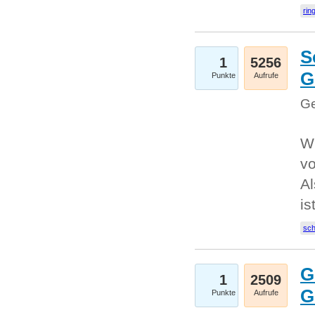
rin
S
1
5256
G
Punkte
Aufrufe
Ge
W
v
Al
is
sc
G
1
2509
G
Punkte
Aufrufe