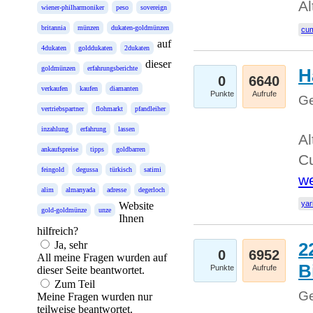
Al
wiener-philharmoniker
peso
sovereign
britannia
münzen
dukaten-goldmünzen
cum
auf
4dukaten
golddukaten
2dukaten
dieser
goldmünzen
erfahrungsberichte
H
0
6640
verkaufen
kaufen
diamanten
Punkte
Aufrufe
Ge
vertriebspartner
flohmarkt
pfandleiher
inzahlung
erfahrung
lassen
Al
ankaufspreise
tipps
goldbarren
Cu
feingold
degussa
türkisch
satimi
we
alim
almanyada
adresse
degerloch
yar
Website
gold-goldmünze
unze
Ihnen
hilfreich?
Ja, sehr
2
0
6952
All meine Fragen wurden auf
B
Punkte
Aufrufe
dieser Seite beantwortet.
Zum Teil
Ge
Meine Fragen wurden nur
teilweise beantwortet.