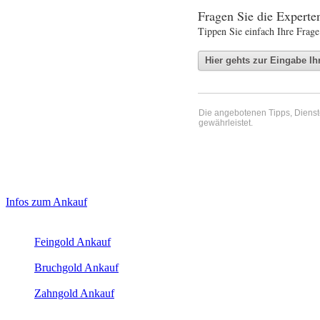
Fragen Sie die Expert
Tippen Sie einfach Ihre Frage
Die angebotenen Tipps, Dienste 
gewährleistet.
Haupt-
Laufendend aktualisierte Ankaufspreise...
Infos zum Ankauf
Sidebar
Aktuelle Preise Heute:
(Primary)
Feingold Ankauf
2026-08-06 - 06:41:39
-
05:50
Bruchgold Ankauf
2026-08-06 - 06:41:39
-
05:50
Zahngold Ankauf
2026-08-06 - 06:41:39
-
05:50