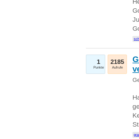
He
Go
Ju
G
sc
G
1
2185
v
Punkte
Aufrufe
Ge
H
ge
Ke
S
gr