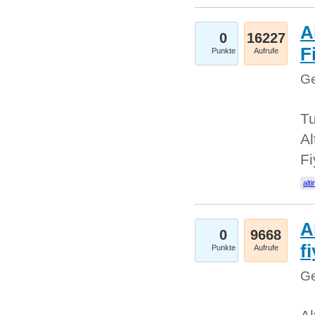
A
0
16227
Fi
Punkte
Aufrufe
Ge
Tu
Al
Fi
alti
A
0
9668
f
Punkte
Aufrufe
Ge