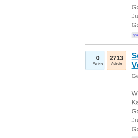
Go
Ju
G
gol
S
0
2713
V
Punkte
Aufrufe
Ge
Wi
Ka
Go
Ju
G