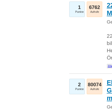
2
1
6762
M
Punkte
Aufrufe
Ge
22
bi
He
Ö
22a
E
2
80074
G
Punkte
Aufrufe
Ge