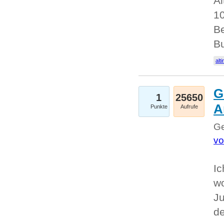
Al
10
Be
Bu
alti
G
1
25650
A
Punkte
Aufrufe
Ge
vo
Ic
w
Ju
d