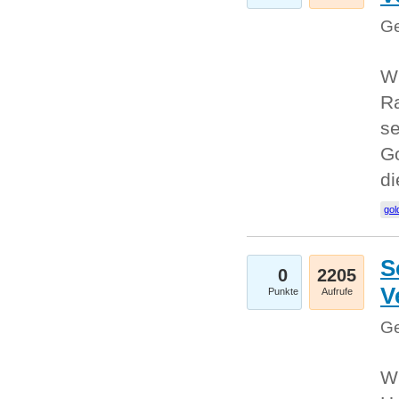
Ge
Wi
Ra
se
Go
d
gol
S
0
2205
V
Punkte
Aufrufe
Ge
Wi