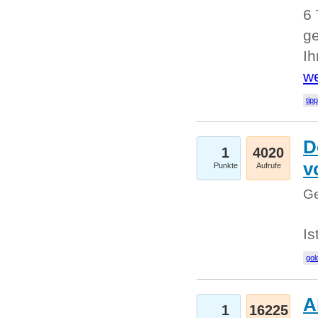
6 
ge
I
we
tip
D
1
4020
v
Punkte
Aufrufe
Ge
Is
gol
A
1
16225