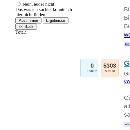
Nein, leider nicht
Bi
Das was ich suchte, konnte ich
hier nicht finden
Bi
Bu
Total:
we
bilz
G
0
5303
Punkte
Aufrufe
Ge
vo
Gü
al
sa
alti