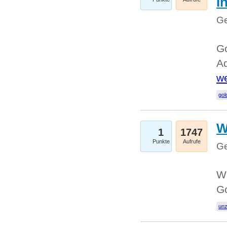
I
Ge
Go
Ad
we
gol
W
1
1747
Punkte
Aufrufe
Ge
Wi
G
un