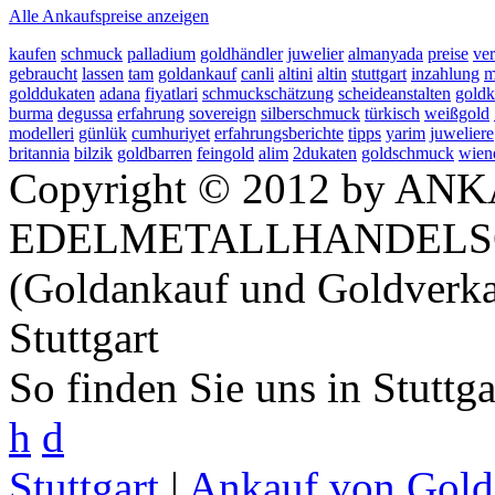
Alle Ankaufspreise anzeigen
kaufen
schmuck
palladium
goldhändler
juwelier
almanyada
preise
ver
gebraucht
lassen
tam
goldankauf
canli
altini
altin
stuttgart
inzahlung
m
golddukaten
adana
fiyatlari
schmuckschätzung
scheideanstalten
goldk
burma
degussa
erfahrung
sovereign
silberschmuck
türkisch
weißgold
modelleri
günlük
cumhuriyet
erfahrungsberichte
tipps
yarim
juweliere
britannia
bilzik
goldbarren
feingold
alim
2dukaten
goldschmuck
wien
Copyright © 2012 by ANK
EDELMETALLHANDELS
(Goldankauf und Goldverka
Stuttgart
So finden Sie uns in Stuttg
h
d
Stuttgart
|
Ankauf von Gold 