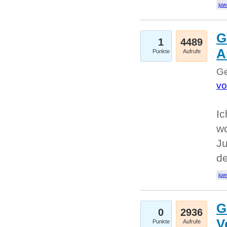
juw
G
1
4489
A
Punkte
Aufrufe
Ge
vo
Ic
w
Ju
d
juw
G
0
2936
V
Punkte
Aufrufe