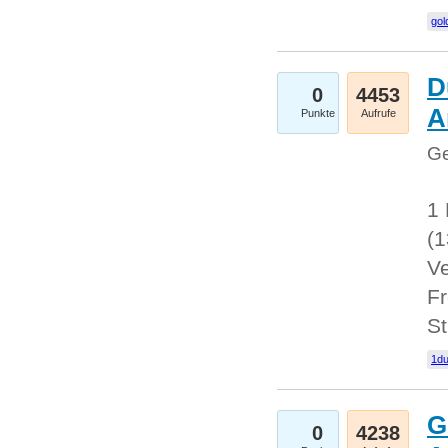
gol
D
0
4453
A
Punkte
Aufrufe
Ge
1 
(
Ve
Fr
St
1du
G
0
4238