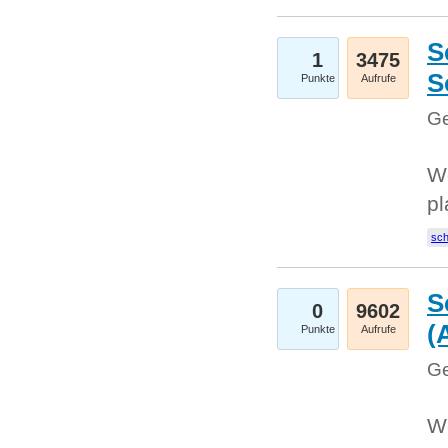
S
1
3475
S
Punkte
Aufrufe
Ge
Wo
pl
sc
S
0
9602
(
Punkte
Aufrufe
Ge
We