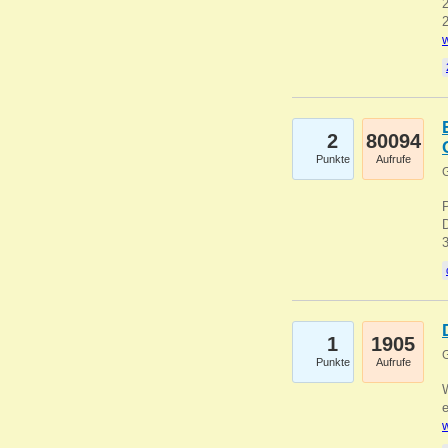
2
2
w
2
80094
Punkte
Aufrufe
G
1
1905
G
Punkte
Aufrufe
e
w