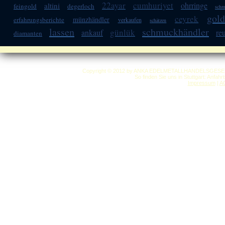
22ayar
cumhuriyet
ohrringe
altini
feingold
degerloch
schm
gold
ceyrek
münzhändler
erfahrungsberichte
verkaufen
schätzen
lassen
schmuckhändler
günlük
ankauf
re
diamanten
Copyright © 2012 by ANKA EDELMETALLHANDELSGESELLSC
So finden Sie uns in Stuttgart: Anfah
Impressum
|
A