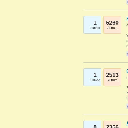
1
5260
G
Punkte
Aufrufe
1
2513
G
Punkte
Aufrufe
E
K
0
2366