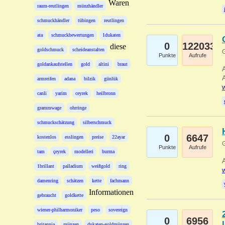
Waren
raum-reutlingen
münzhändler
schmuckhändler
tübingen
reutlingen
ata
schmuckbewertungen
1dukaten
0
122033
diese
goldschmuck
scheideanstalten
G
Punkte
Aufrufe
goldankaufstellen
gold
altini
braut
A
A
armreifen
adana
bilzik
günlük
w
canli
yarim
ceyrek
heilbronn
grammwage
ohrringe
schmuckschätzung
silberschmuck
0
6647
kostenlos
esslingen
preise
22ayar
G
Punkte
Aufrufe
tam
çeyrek
modelleri
burma
A
1brillant
palladium
weißgold
ring
w
damenring
schätzen
kette
fachmann
Informationen
gebraucht
goldkette
wiener-philharmoniker
peso
sovereign
0
6956
britannia
münzen
dukaten-goldmünzen