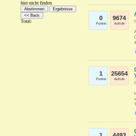
hier nicht finden
0
9674
Total:
G
Punkte
Aufrufe
A
C
1
25654
Punkte
Aufrufe
G
1
4493