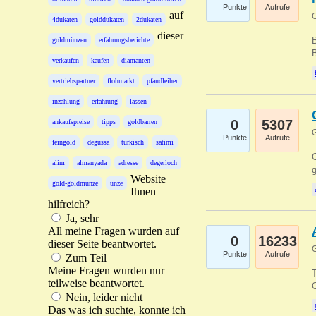
Punkte
Aufrufe
auf
G
4dukaten
golddukaten
2dukaten
dieser
B
goldmünzen
erfahrungsberichte
B
verkaufen
kaufen
diamanten
vertriebspartner
flohmarkt
pfandleiher
inzahlung
erfahrung
lassen
0
5307
ankaufspreise
tipps
goldbarren
G
Punkte
Aufrufe
feingold
degussa
türkisch
satimi
G
alim
almanyada
adresse
degerloch
g
Website
gold-goldmünze
unze
Ihnen
hilfreich?
Ja, sehr
All meine Fragen wurden auf
0
16233
dieser Seite beantwortet.
G
Punkte
Aufrufe
Zum Teil
Meine Fragen wurden nur
T
teilweise beantwortet.
O
Nein, leider nicht
Das was ich suchte, konnte ich