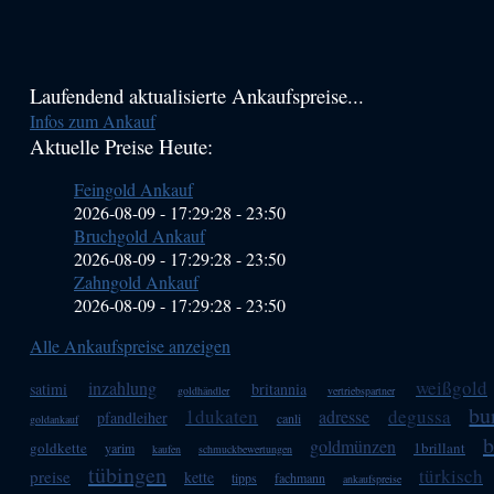
Haupt-
Laufendend aktualisierte Ankaufspreise...
Infos zum Ankauf
Sidebar
Aktuelle Preise Heute:
(Primary)
Feingold Ankauf
2026-08-09 - 17:29:28
-
23:50
Bruchgold Ankauf
2026-08-09 - 17:29:28
-
23:50
Zahngold Ankauf
2026-08-09 - 17:29:28
-
23:50
Alle Ankaufspreise anzeigen
weißgold
inzahlung
satimi
britannia
goldhändler
vertriebspartner
bu
1dukaten
degussa
adresse
pfandleiher
canli
goldankauf
b
goldmünzen
goldkette
1brillant
yarim
kaufen
schmuckbewertungen
tübingen
türkisch
preise
kette
tipps
fachmann
ankaufspreise