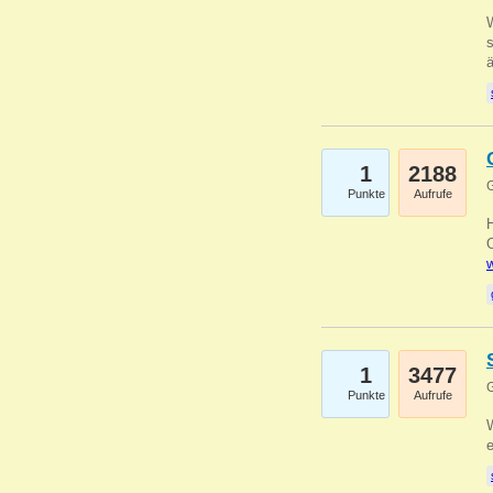
W
s
1
2188
G
Punkte
Aufrufe
O
w
1
3477
G
Punkte
Aufrufe
W