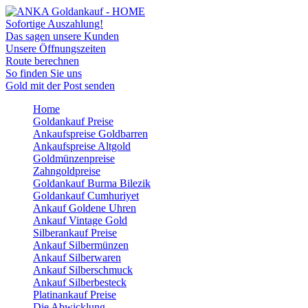
Sofortige Auszahlung!
Das sagen unsere Kunden
Unsere Öffnungszeiten
Route berechnen
So finden Sie uns
Gold mit der Post senden
Home
Goldankauf Preise
Ankaufspreise Goldbarren
Ankaufspreise Altgold
Goldmünzenpreise
Zahngoldpreise
Goldankauf Burma Bilezik
Goldankauf Cumhuriyet
Ankauf Goldene Uhren
Ankauf Vintage Gold
Silberankauf Preise
Ankauf Silbermünzen
Ankauf Silberwaren
Ankauf Silberschmuck
Ankauf Silberbesteck
Platinankauf Preise
Die Abwicklung