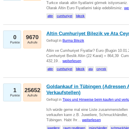
Turkce olarak altin fiyatlarini görmek istiyorsaniz.
Olarak Altin Euro Fiyatlarini takip edebilirsiniz.
we
altin
cumhuriyet
bilezik
Altin Cumhuriyet Bilezik ve Ata Ceyr
0
9670
Gefragt in
Burma Bilezik
Punkte
Aufrufe
Altin ve Cumhuriyet Fiyatlar? Euro (Bugün 10.01.20
Cumhuriyet Beslik Altin (22 Karat) = 864,39  Cumh
432,19…
weiterlesen
altin
cumhuriyet
bilezik
ata
ceyrek
Goldankauf in Tübingen (Adressen A
1
25652
Verkaufstellen)
Punkte
Aufrufe
Gefragt in
Tipps und Hinweise beim kaufen und verk
Ich würde gerne mal eine Liste zusammenstelle
verkaufen kann z.B. Juweliere, Schmuckhändler
Tübingen. Habt Ihr…
weiterlesen
juweliere
raum-reutlingen
münzhändler
schmuckhän