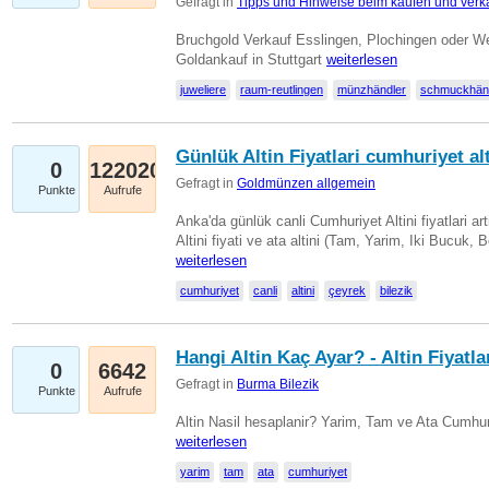
Gefragt in
Tipps und Hinweise beim kaufen und verk
Bruchgold Verkauf Esslingen, Plochingen oder We
Goldankauf in Stuttgart
weiterlesen
juweliere
raum-reutlingen
münzhändler
schmuckhän
Günlük Altin Fiyatlari cumhuriyet alt
0
122020
Gefragt in
Goldmünzen allgemein
Punkte
Aufrufe
Anka'da günlük canli Cumhuriyet Altini fiyatlari 
Altini fiyati ve ata altini (Tam, Yarim, Iki Bucuk, 
weiterlesen
cumhuriyet
canli
altini
çeyrek
bilezik
Hangi Altin Kaç Ayar? - Altin Fiyatla
0
6642
Gefragt in
Burma Bilezik
Punkte
Aufrufe
Altin Nasil hesaplanir? Yarim, Tam ve Ata Cumhuri
weiterlesen
yarim
tam
ata
cumhuriyet