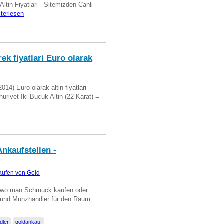
 Altin Fiyatlari - Sitemizden Canli
iterlesen
ek fiyatlari Euro olarak
14) Euro olarak altin fiyatlari
uriyet Iki Bucuk Altin (22 Karat) =
nkaufstellen -
aufen von Gold
n wo man Schmuck kaufen oder
, und Münzhändler für den Raum
dler
goldankauf