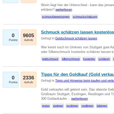
Worin liegt hier der Unterschied - kann das jeman
erklären?
weiterlesen
schmuckbewertungen
schmuckschätzung
Schmuck schätzen lassen kostenlos
0
9605
Gefragt in
Goldschmuck schätzen lassen
Punkte
Aufrufe
Wer kennt noch im Umkreis von Stuttgart gute 
oder Silberschmuck kostenlos schätzen lassen 
goldschmuck
silberschmuck
kostenlos
schätzen
Tipps für den Goldkauf (Gold verka
0
2336
Gefragt in
Tipps und Hinweise beim kaufen und verk
Punkte
Aufrufe
Gold verkaufen will gelernt sein. Das oberste Gebo
Großraum Stuttgart, Esslingen, Reutlingen und T
300 Goldankäufer…
weiterlesen
preise
stuttgart
esslingen
reutlingen
tübingen