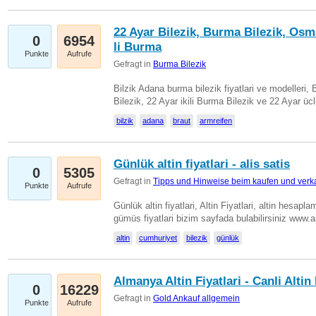
22 Ayar Bilezik, Burma Bilezik, Osm
0
6954
li Burma
Punkte
Aufrufe
Gefragt in
Burma Bilezik
Bilzik Adana burma bilezik fiyatlari ve modelleri, 
Bilezik, 22 Ayar ikili Burma Bilezik ve 22 Ayar 
bilzik
adana
braut
armreifen
Günlük altin fiyatlari - alis satis
0
5305
Gefragt in
Tipps und Hinweise beim kaufen und verk
Punkte
Aufrufe
Günlük altin fiyatlari, Altin Fiyatlari, altin hesapla
gümüs fiyatlari bizim sayfada bulabilirsiniz www.
altin
cumhuriyet
bilezik
günlük
Almanya Altin Fiyatlari - Canli Altin F
0
16229
Gefragt in
Gold Ankauf allgemein
Punkte
Aufrufe