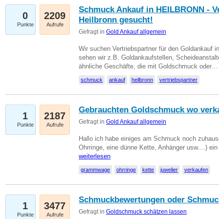
Schmuck Ankauf in HEILBRONN - Ver
0
2209
Heilbronn gesucht!
Punkte
Aufrufe
Gefragt in
Gold Ankauf allgemein
Wir suchen Vertriebspartner für den Goldankauf i
sehen wir z.B. Goldankaufstellen, Scheideanstalt
ähnliche Geschäfte, die mit Goldschmuck oder
schmuck
ankauf
heilbronn
vertriebspartner
Gebrauchten Goldschmuck wo verk
1
2187
Gefragt in
Gold Ankauf allgemein
Punkte
Aufrufe
Hallo ich habe einiges am Schmuck noch zuhause
Ohrringe, eine dünne Kette, Anhänger usw....) ei
weiterlesen
grammwage
ohrringe
kette
juwelier
verkaufen
Schmuckbewertungen oder Schmuc
1
3477
Gefragt in
Goldschmuck schätzen lassen
Punkte
Aufrufe