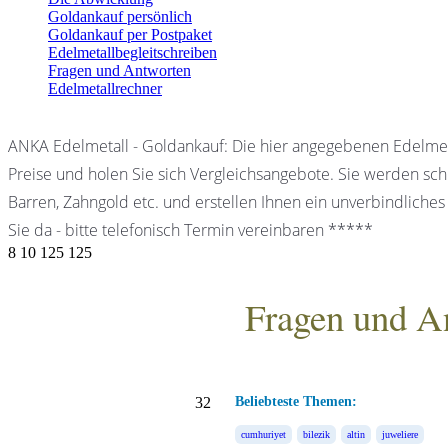
Goldankauf persönlich
Goldankauf per Postpaket
Edelmetallbegleitschreiben
Fragen und Antworten
Edelmetallrechner
ANKA Edelmetall - Goldankauf: Die hier angegebenen Edelmet
Preise und holen Sie sich Vergleichsangebote. Sie werden schn
Barren, Zahngold etc. und erstellen Ihnen ein unverbindliches
Sie da - bitte telefonisch Termin vereinbaren *****
8
10
125
125
Fragen und A
ANKA Edelmetallhandels
32
Beliebteste Themen:
cumhuriyet
bilezik
altin
juweliere