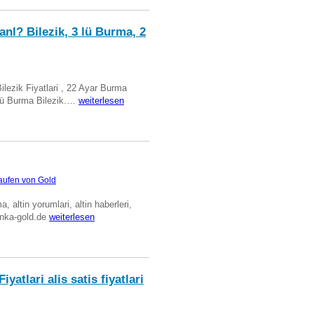
anl? Bilezik, 3 lü Burma, 2
Bilezik Fiyatlari , 22 Ayar Burma
üclü Burma Bilezik.…
weiterlesen
aufen von Gold
ma, altin yorumlari, altin haberleri,
anka-gold.de
weiterlesen
iyatlari alis satis fiyatlari