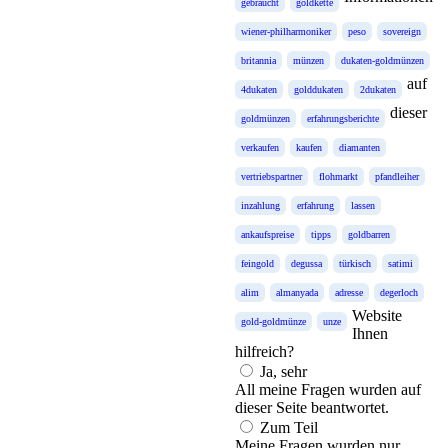
gebraucht
goldkette
wiener-philharmoniker
peso
sovereign
britannia
münzen
dukaten-goldmünzen
auf
4dukaten
golddukaten
2dukaten
dieser
goldmünzen
erfahrungsberichte
verkaufen
kaufen
diamanten
vertriebspartner
flohmarkt
pfandleiher
inzahlung
erfahrung
lassen
ankaufspreise
tipps
goldbarren
feingold
degussa
türkisch
satimi
alim
almanyada
adresse
degerloch
Website
gold-goldmünze
unze
Ihnen
hilfreich?
Ja, sehr
All meine Fragen wurden auf
dieser Seite beantwortet.
Zum Teil
Meine Fragen wurden nur