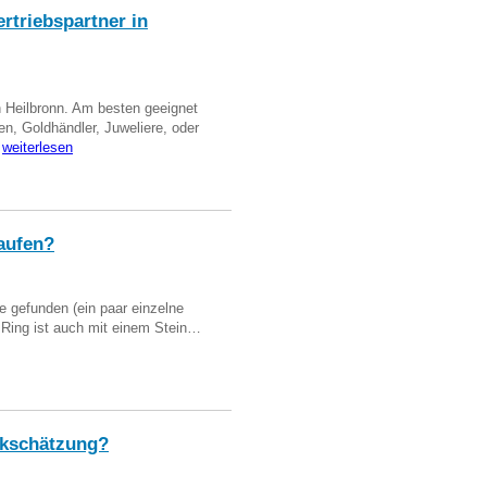
triebspartner in
n Heilbronn. Am besten geeignet
en, Goldhändler, Juweliere, oder
…
weiterlesen
aufen?
 gefunden (ein paar einzelne
n Ring ist auch mit einem Stein…
kschätzung?