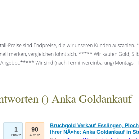
all-Preise sind Endpreise, die wir unseren Kunden auszahlen.
ell merken, vergleichen lohnt sich. ***** Wir kaufen Gold, Sil
 Angebot.***** Wir sind (nach Terminvereinbarung) Montags - Fr
ntworten (
) Anka Goldankauf
gesellschaft mbH
Bruchgold Verkauf Esslingen, Ploch
1
90
Ihrer NĂ¤he: Anka Goldankauf in St
Punkte
Aufrufe