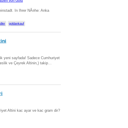
aufen von Gold
instadt. In Ihrer NĂ¤he: Anka
dler
goldankauf
ini
artik yeni sayfada! Sadece Cumhuriyet
Beslik ve Çeyrek Altinin,) takip…
ri
yet Altini kac ayar ve kac gram dir?