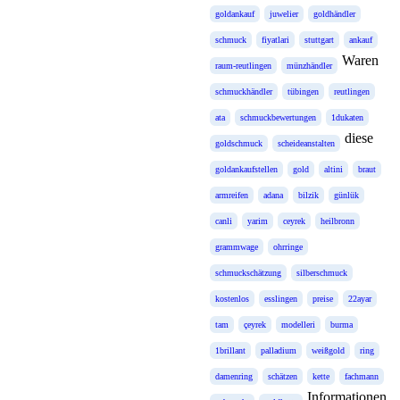
goldankauf
juwelier
goldhändler
schmuck
fiyatlari
stuttgart
ankauf
Waren
raum-reutlingen
münzhändler
schmuckhändler
tübingen
reutlingen
ata
schmuckbewertungen
1dukaten
diese
goldschmuck
scheideanstalten
goldankaufstellen
gold
altini
braut
armreifen
adana
bilzik
günlük
canli
yarim
ceyrek
heilbronn
grammwage
ohrringe
schmuckschätzung
silberschmuck
kostenlos
esslingen
preise
22ayar
tam
çeyrek
modelleri
burma
1brillant
palladium
weißgold
ring
damenring
schätzen
kette
fachmann
Informationen