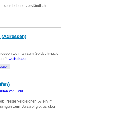
d plausibel und verständlich
 (Adressen)
Adressen wo man sein Goldschmuck
kann?
weiterlesen
lassen
ufen)
aufen von Gold
t: Preise vergleichen! Allein im
übingen zum Beispiel gibt es über