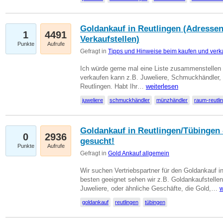
Goldankauf in Reutlingen (Adressen
1
4491
Verkaufstellen)
Punkte
Aufrufe
Gefragt in
Tipps und Hinweise beim kaufen und verk
Ich würde gerne mal eine Liste zusammenstelle
verkaufen kann z.B. Juweliere, Schmuckhändler
Reutlingen. Habt Ihr…
weiterlesen
juweliere
schmuckhändler
münzhändler
raum-reutli
Goldankauf in Reutlingen/Tübingen 
0
2936
gesucht!
Punkte
Aufrufe
Gefragt in
Gold Ankauf allgemein
Wir suchen Vertriebspartner für den Goldankauf 
besten geeignet sehen wir z.B. Goldankaufstellen
Juweliere, oder ähnliche Geschäfte, die Gold,…
w
goldankauf
reutlingen
tübingen