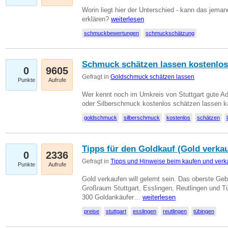
Worin liegt hier der Unterschied - kann das jeman
erklären?
weiterlesen
schmuckbewertungen
schmuckschätzung
Schmuck schätzen lassen kostenlos
0
9605
Gefragt in
Goldschmuck schätzen lassen
Punkte
Aufrufe
Wer kennt noch im Umkreis von Stuttgart gute 
oder Silberschmuck kostenlos schätzen lassen 
goldschmuck
silberschmuck
kostenlos
schätzen
Tipps für den Goldkauf (Gold verka
0
2336
Gefragt in
Tipps und Hinweise beim kaufen und verk
Punkte
Aufrufe
Gold verkaufen will gelernt sein. Das oberste Gebo
Großraum Stuttgart, Esslingen, Reutlingen und T
300 Goldankäufer…
weiterlesen
preise
stuttgart
esslingen
reutlingen
tübingen