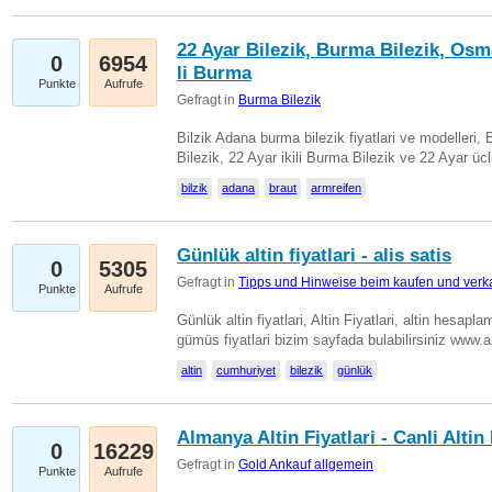
22 Ayar Bilezik, Burma Bilezik, Osm
0
6954
li Burma
Punkte
Aufrufe
Gefragt in
Burma Bilezik
Bilzik Adana burma bilezik fiyatlari ve modelleri, 
Bilezik, 22 Ayar ikili Burma Bilezik ve 22 Ayar 
bilzik
adana
braut
armreifen
Günlük altin fiyatlari - alis satis
0
5305
Gefragt in
Tipps und Hinweise beim kaufen und verk
Punkte
Aufrufe
Günlük altin fiyatlari, Altin Fiyatlari, altin hesapla
gümüs fiyatlari bizim sayfada bulabilirsiniz www.
altin
cumhuriyet
bilezik
günlük
Almanya Altin Fiyatlari - Canli Altin F
0
16229
Gefragt in
Gold Ankauf allgemein
Punkte
Aufrufe