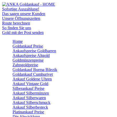
Sofortige Auszahlung!
Das sagen unsere Kunden
Unsere Öffnungszeiten
Route berechnen
So finden Sie uns
Gold mit der Post senden
Home
Goldankauf Preise
Ankaufspreise Goldbarren
Ankaufspreise Altgold
Goldmünzenpreise
Zahngoldpreise
Goldankauf Burma Bilezik
Goldankauf Cumhuriyet
Ankauf Goldene Uhren
Ankauf Vintage Gold
Silberankauf Preise
Ankauf Silbermünzen
Ankauf Silberwaren
Ankauf Silberschmuck
Ankauf Silberbesteck
Platinankauf Preise
Die Abwicklung