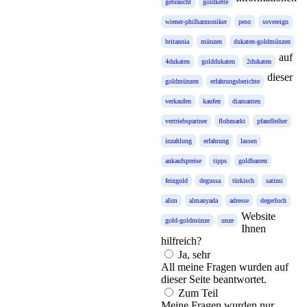
gebraucht
goldkette
wiener-philharmoniker
peso
sovereign
britannia
münzen
dukaten-goldmünzen
auf
4dukaten
golddukaten
2dukaten
dieser
goldmünzen
erfahrungsberichte
verkaufen
kaufen
diamanten
vertriebspartner
flohmarkt
pfandleiher
inzahlung
erfahrung
lassen
ankaufspreise
tipps
goldbarren
feingold
degussa
türkisch
satimi
alim
almanyada
adresse
degerloch
Website
gold-goldmünze
unze
Ihnen
hilfreich?
Ja, sehr
All meine Fragen wurden auf
dieser Seite beantwortet.
Zum Teil
Meine Fragen wurden nur