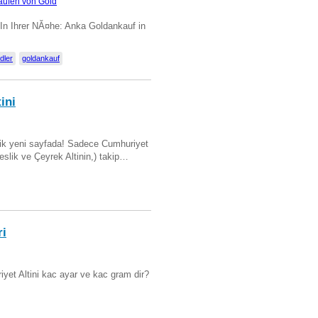
aufen von Gold
 In Ihrer NĂ¤he: Anka Goldankauf in
dler
goldankauf
ini
artik yeni sayfada! Sadece Cumhuriyet
Beslik ve Çeyrek Altinin,) takip…
ri
yet Altini kac ayar ve kac gram dir?