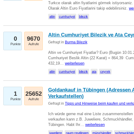
Turkce olarak altin fiyatlarini görmek istiyorsaniz.
Olarak Altin Euro Fiyatlarini takip edebilirsiniz.
we
altin
cumhuriyet
bilezik
Altin Cumhuriyet Bilezik ve Ata Ceyr
0
9670
Gefragt in
Burma Bilezik
Punkte
Aufrufe
Altin ve Cumhuriyet Fiyatlar? Euro (Bugün 10.01.20
Cumhuriyet Beslik Altin (22 Karat) = 864,39  Cumh
432,19…
weiterlesen
altin
cumhuriyet
bilezik
ata
ceyrek
Goldankauf in Tübingen (Adressen A
1
25652
Verkaufstellen)
Punkte
Aufrufe
Gefragt in
Tipps und Hinweise beim kaufen und verk
Ich würde gerne mal eine Liste zusammenstelle
verkaufen kann z.B. Juweliere, Schmuckhändler
Tübingen. Habt Ihr…
weiterlesen
juweliere
raum-reutlingen
münzhändler
schmuckhän