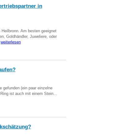
triebspartner in
n Heilbronn. Am besten geeignet
en, Goldhändler, Juweliere, oder
…
weiterlesen
aufen?
 gefunden (ein paar einzelne
n Ring ist auch mit einem Stein…
kschätzung?