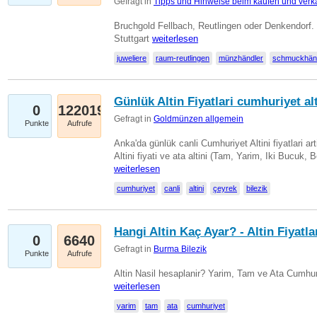
Gefragt in
Tipps und Hinweise beim kaufen und verk
Bruchgold Fellbach, Reutlingen oder Denkendorf.
Stuttgart
weiterlesen
juweliere
raum-reutlingen
münzhändler
schmuckhän
Günlük Altin Fiyatlari cumhuriyet alt
0
122019
Gefragt in
Goldmünzen allgemein
Punkte
Aufrufe
Anka'da günlük canli Cumhuriyet Altini fiyatlari 
Altini fiyati ve ata altini (Tam, Yarim, Iki Bucuk, 
weiterlesen
cumhuriyet
canli
altini
çeyrek
bilezik
Hangi Altin Kaç Ayar? - Altin Fiyatla
0
6640
Gefragt in
Burma Bilezik
Punkte
Aufrufe
Altin Nasil hesaplanir? Yarim, Tam ve Ata Cumhuri
weiterlesen
yarim
tam
ata
cumhuriyet