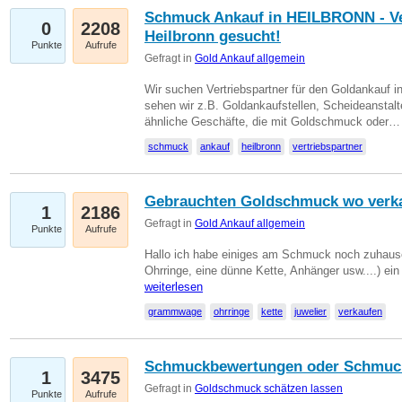
Schmuck Ankauf in HEILBRONN - Ver
0
2208
Heilbronn gesucht!
Punkte
Aufrufe
Gefragt in
Gold Ankauf allgemein
Wir suchen Vertriebspartner für den Goldankauf i
sehen wir z.B. Goldankaufstellen, Scheideanstalt
ähnliche Geschäfte, die mit Goldschmuck oder
schmuck
ankauf
heilbronn
vertriebspartner
Gebrauchten Goldschmuck wo verk
1
2186
Gefragt in
Gold Ankauf allgemein
Punkte
Aufrufe
Hallo ich habe einiges am Schmuck noch zuhause
Ohrringe, eine dünne Kette, Anhänger usw....) ei
weiterlesen
grammwage
ohrringe
kette
juwelier
verkaufen
Schmuckbewertungen oder Schmuc
1
3475
Gefragt in
Goldschmuck schätzen lassen
Punkte
Aufrufe