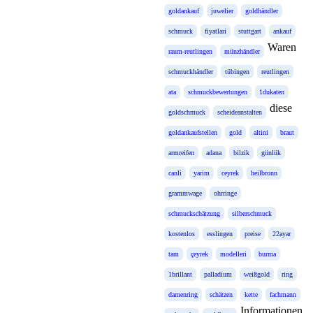
goldankauf
juwelier
goldhändler
schmuck
fiyatlari
stuttgart
ankauf
Waren
raum-reutlingen
münzhändler
schmuckhändler
tübingen
reutlingen
ata
schmuckbewertungen
1dukaten
diese
goldschmuck
scheideanstalten
goldankaufstellen
gold
altini
braut
armreifen
adana
bilzik
günlük
canli
yarim
ceyrek
heilbronn
grammwage
ohrringe
schmuckschätzung
silberschmuck
kostenlos
esslingen
preise
22ayar
tam
çeyrek
modelleri
burma
1brillant
palladium
weißgold
ring
damenring
schätzen
kette
fachmann
Informationen