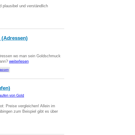
d plausibel und verständlich
 (Adressen)
Adressen wo man sein Goldschmuck
kann?
weiterlesen
lassen
ufen)
aufen von Gold
t: Preise vergleichen! Allein im
übingen zum Beispiel gibt es über