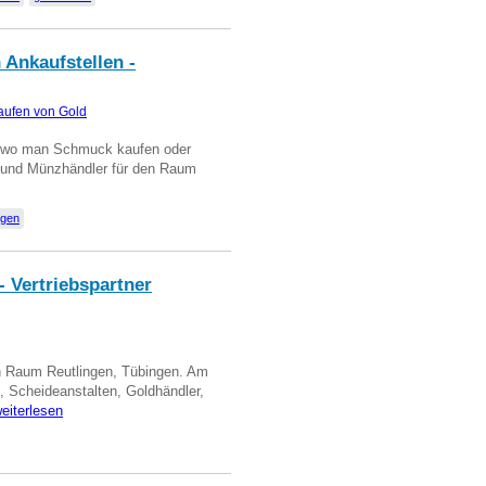
 Ankaufstellen -
aufen von Gold
n wo man Schmuck kaufen oder
, und Münzhändler für den Raum
ngen
- Vertriebspartner
in Raum Reutlingen, Tübingen. Am
, Scheideanstalten, Goldhändler,
eiterlesen