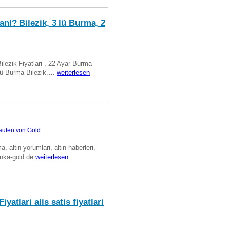
anl? Bilezik, 3 lü Burma, 2
Bilezik Fiyatlari , 22 Ayar Burma
üclü Burma Bilezik.…
weiterlesen
aufen von Gold
ma, altin yorumlari, altin haberleri,
anka-gold.de
weiterlesen
iyatlari alis satis fiyatlari