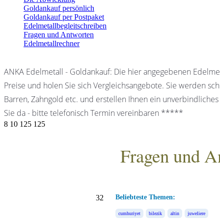
Goldankauf persönlich
Goldankauf per Postpaket
Edelmetallbegleitschreiben
Fragen und Antworten
Edelmetallrechner
ANKA Edelmetall - Goldankauf: Die hier angegebenen Edelmet
Preise und holen Sie sich Vergleichsangebote. Sie werden schn
Barren, Zahngold etc. und erstellen Ihnen ein unverbindliches
Sie da - bitte telefonisch Termin vereinbaren *****
8
10
125
125
Fragen und A
ANKA Edelmetallhandels
32
Beliebteste Themen:
cumhuriyet
bilezik
altin
juweliere