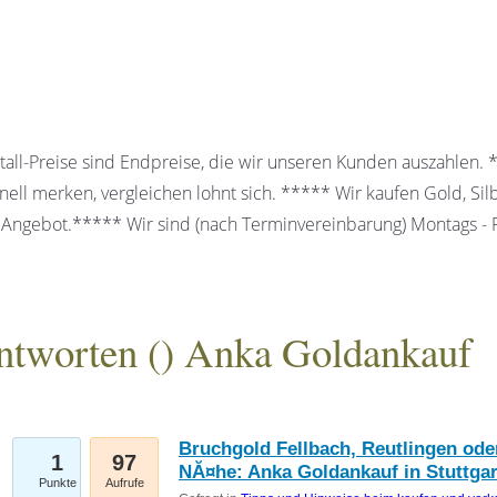
all-Preise sind Endpreise, die wir unseren Kunden auszahlen.
ell merken, vergleichen lohnt sich. ***** Wir kaufen Gold, Sil
 Angebot.***** Wir sind (nach Terminvereinbarung) Montags - Fr
ntworten (
) Anka Goldankauf
gesellschaft mbH
Bruchgold Fellbach, Reutlingen oder
1
97
NĂ¤he: Anka Goldankauf in Stuttgar
Punkte
Aufrufe