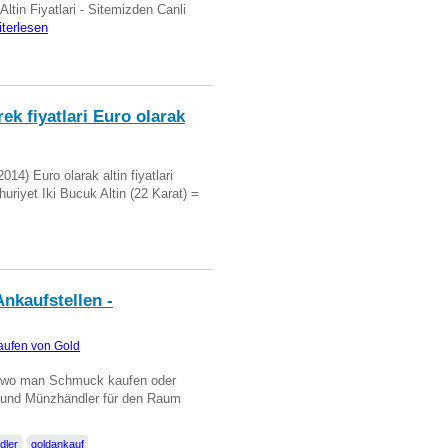
 Altin Fiyatlari - Sitemizden Canli
iterlesen
ek fiyatlari Euro olarak
14) Euro olarak altin fiyatlari
uriyet Iki Bucuk Altin (22 Karat) =
nkaufstellen -
aufen von Gold
n wo man Schmuck kaufen oder
, und Münzhändler für den Raum
dler
goldankauf