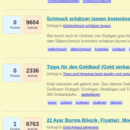
schmuckbewertungen
schmuckschätzung
Schmuck schätzen lassen kostenlos
0
9604
Gefragt in
Goldschmuck schätzen lassen
Punkte
Aufrufe
Wer kennt noch im Umkreis von Stuttgart gute 
oder Silberschmuck kostenlos schätzen lassen 
goldschmuck
silberschmuck
kostenlos
schätzen
Tipps für den Goldkauf (Gold verka
0
2336
Gefragt in
Tipps und Hinweise beim kaufen und verk
Punkte
Aufrufe
Gold verkaufen will gelernt sein. Das oberste Gebo
Großraum Stuttgart, Esslingen, Reutlingen und T
300 Goldankäufer…
weiterlesen
preise
stuttgart
esslingen
reutlingen
tübingen
22 Ayar Burma Bilezik, Fiyatlari, Mo
1
6763
Gefragt in
Gold Ankauf allgemein
Punkte
Aufrufe