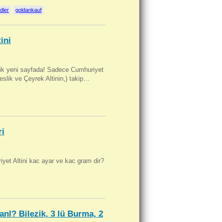
dler
goldankauf
ini
artik yeni sayfada! Sadece Cumhuriyet
Beslik ve Çeyrek Altinin,) takip…
ri
yet Altini kac ayar ve kac gram dir?
anl? Bilezik, 3 lü Burma, 2