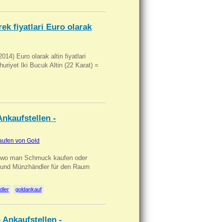
ek fiyatlari Euro olarak
14) Euro olarak altin fiyatlari
uriyet Iki Bucuk Altin (22 Karat) =
nkaufstellen -
aufen von Gold
n wo man Schmuck kaufen oder
, und Münzhändler für den Raum
dler
goldankauf
 Ankaufstellen -