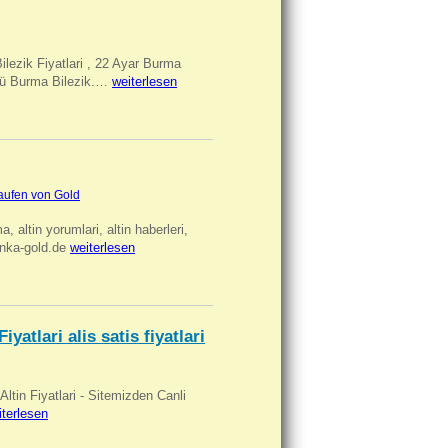
Bilezik Fiyatlari , 22 Ayar Burma
üclü Burma Bilezik.…
weiterlesen
aufen von Gold
ma, altin yorumlari, altin haberleri,
anka-gold.de
weiterlesen
iyatlari alis satis fiyatlari
 Altin Fiyatlari - Sitemizden Canli
iterlesen