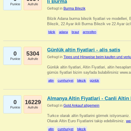
li Burma
Punkte
Aufrufe
Gefragt in
Burma Bilezik
Bilzik Adana burma bilezik fiyatlari ve modelleri, 
Bilezik, 22 Ayar ikili Burma Bilezik ve 22 Ayar 
bilzik
adana
braut
armreifen
Günlük altin fiyatlari - alis satis
0
5304
Gefragt in
Tipps und Hinweise beim kaufen und verk
Punkte
Aufrufe
Günlük altin fiyatlari, Altin Fiyatlari, altin hesapla
gümüs fiyatlari bizim sayfada bulabilirsiniz www.
altin
cumhuriyet
bilezik
günlük
Almanya Altin Fiyatlari - Canli Altin F
0
16229
Gefragt in
Gold Ankauf allgemein
Punkte
Aufrufe
Turkce olarak altin fiyatlarini görmek istiyorsaniz.
Olarak Altin Euro Fiyatlarini takip edebilirsiniz.
we
altin
cumhuriyet
bilezik