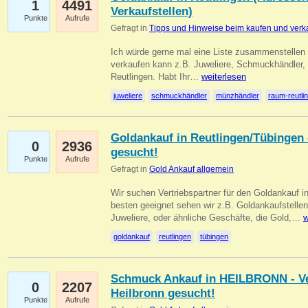
1
4491
Verkaufstellen)
Punkte
Aufrufe
Gefragt in
Tipps und Hinweise beim kaufen und verk
Ich würde gerne mal eine Liste zusammenstelle
verkaufen kann z.B. Juweliere, Schmuckhändler
Reutlingen. Habt Ihr…
weiterlesen
juweliere
schmuckhändler
münzhändler
raum-reutli
Goldankauf in Reutlingen/Tübingen 
0
2936
gesucht!
Punkte
Aufrufe
Gefragt in
Gold Ankauf allgemein
Wir suchen Vertriebspartner für den Goldankauf 
besten geeignet sehen wir z.B. Goldankaufstellen
Juweliere, oder ähnliche Geschäfte, die Gold,…
w
goldankauf
reutlingen
tübingen
Schmuck Ankauf in HEILBRONN - Ver
0
2207
Heilbronn gesucht!
Punkte
Aufrufe