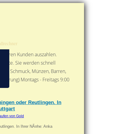
Route berechnen
So finden Sie uns
Gold mit der Post senden
llrechner
 unseren Kunden auszahlen.
ebote. Sie werden schnell
 Form: Schmuck, Münzen, Barren,
nbarung) Montags - Freitags 9:00
***
ingen oder Reutlingen. In
uttgart
aufen von Gold
utlingen. In Ihrer NĂ¤he: Anka