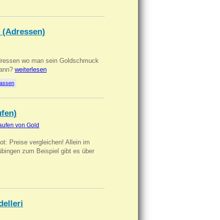
 (Adressen)
Adressen wo man sein Goldschmuck
kann?
weiterlesen
lassen
ufen)
aufen von Gold
t: Preise vergleichen! Allein im
übingen zum Beispiel gibt es über
delleri