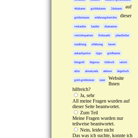
auf
4dukaten
golddukaten
2dukaten
dieser
goldmünzen
erfahrungsberichte
verkaufen
kaufen
diamanten
vertriebspartner
flohmarkt
pfandleiher
inzahlung
erfahrung
lassen
ankaufspreise
tipps
goldbarren
feingold
degussa
türkisch
satimi
alim
almanyada
adresse
degerloch
Website
gold-goldmünze
unze
Ihnen
hilfreich?
Ja, sehr
All meine Fragen wurden auf
dieser Seite beantwortet.
Zum Teil
Meine Fragen wurden nur
teilweise beantwortet.
Nein, leider nicht
Das was ich suchte, konnte ich