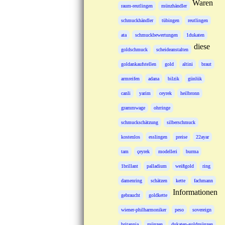
Waren
raum-reutlingen
münzhändler
schmuckhändler
tübingen
reutlingen
ata
schmuckbewertungen
1dukaten
diese
goldschmuck
scheideanstalten
goldankaufstellen
gold
altini
braut
armreifen
adana
bilzik
günlük
canli
yarim
ceyrek
heilbronn
grammwage
ohrringe
schmuckschätzung
silberschmuck
kostenlos
esslingen
preise
22ayar
tam
çeyrek
modelleri
burma
1brillant
palladium
weißgold
ring
damenring
schätzen
kette
fachmann
Informationen
gebraucht
goldkette
wiener-philharmoniker
peso
sovereign
britannia
münzen
dukaten-goldmünzen