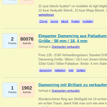
22 ayar bilezik fiyatlar? ve modelleri ile ilgili bilg
22 Ayar Hediyelik Bilezik, 22 Ayar Mega Bilezik
weiterlesen
22ayar
burma
bilezik
fiyatlari
modelleri
Eleganter Damenring aus Palladium 
2
80076
Größe : 58 mm / 18, 4 mm
Punkte
Aufrufe
Gefragt in
Diamanten verkaufen
Preis:135,- EUR Verhandlungsbasis Standort:D-85
Damenring Größe: 58mm / 18,4 mm (Innen-Umfang
333er Gold / 500er-Palladium. Breite: 4 mm Stä
damenring
palladium
gold
1brillant
Damenring mit Brillant zu verkaufe
1
1902
Gefragt in
Diamanten verkaufen
Punkte
Aufrufe
Wunderschöner Ring aus Weißgold mit 14 echten 
ein echter Traum, damit fühlt man sich wie eine kl