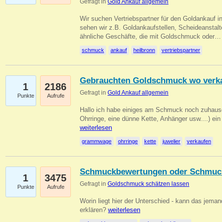
Gefragt in
Gold Ankauf allgemein
Wir suchen Vertriebspartner für den Goldankauf i
sehen wir z.B. Goldankaufstellen, Scheideanstalt
ähnliche Geschäfte, die mit Goldschmuck oder
schmuck
ankauf
heilbronn
vertriebspartner
Gebrauchten Goldschmuck wo verk
1
2186
Gefragt in
Gold Ankauf allgemein
Punkte
Aufrufe
Hallo ich habe einiges am Schmuck noch zuhause
Ohrringe, eine dünne Kette, Anhänger usw....) ei
weiterlesen
grammwage
ohrringe
kette
juwelier
verkaufen
Schmuckbewertungen oder Schmuc
1
3475
Gefragt in
Goldschmuck schätzen lassen
Punkte
Aufrufe
Worin liegt hier der Unterschied - kann das jeman
erklären?
weiterlesen