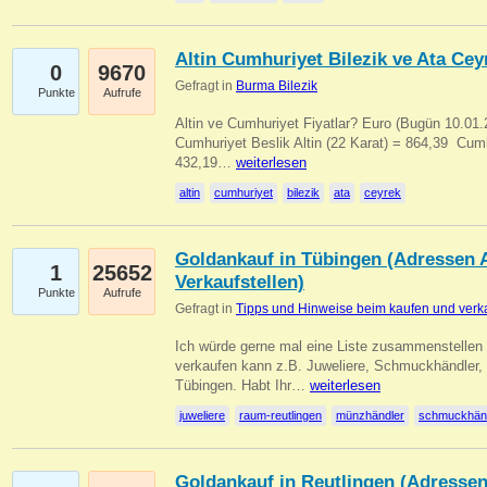
Altin Cumhuriyet Bilezik ve Ata Ceyr
0
9670
Gefragt in
Burma Bilezik
Punkte
Aufrufe
Altin ve Cumhuriyet Fiyatlar? Euro (Bugün 10.01.20
Cumhuriyet Beslik Altin (22 Karat) = 864,39  Cumh
432,19…
weiterlesen
altin
cumhuriyet
bilezik
ata
ceyrek
Goldankauf in Tübingen (Adressen A
1
25652
Verkaufstellen)
Punkte
Aufrufe
Gefragt in
Tipps und Hinweise beim kaufen und verk
Ich würde gerne mal eine Liste zusammenstelle
verkaufen kann z.B. Juweliere, Schmuckhändler
Tübingen. Habt Ihr…
weiterlesen
juweliere
raum-reutlingen
münzhändler
schmuckhän
Goldankauf in Reutlingen (Adressen