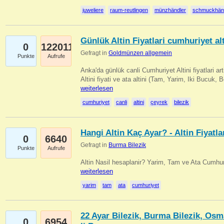
juweliere
raum-reutlingen
münzhändler
schmuckhän
Günlük Altin Fiyatlari cumhuriyet alt
0
122011
Gefragt in
Goldmünzen allgemein
Punkte
Aufrufe
Anka'da günlük canli Cumhuriyet Altini fiyatlari 
Altini fiyati ve ata altini (Tam, Yarim, Iki Bucuk, 
weiterlesen
cumhuriyet
canli
altini
çeyrek
bilezik
Hangi Altin Kaç Ayar? - Altin Fiyatla
0
6640
Gefragt in
Burma Bilezik
Punkte
Aufrufe
Altin Nasil hesaplanir? Yarim, Tam ve Ata Cumhuri
weiterlesen
yarim
tam
ata
cumhuriyet
22 Ayar Bilezik, Burma Bilezik, Osm
0
6954