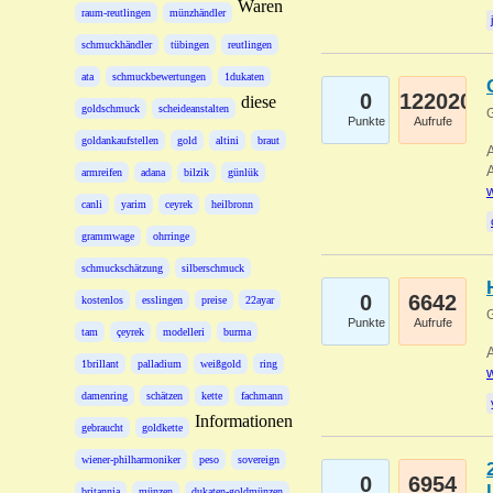
Waren
raum-reutlingen
münzhändler
schmuckhändler
tübingen
reutlingen
ata
schmuckbewertungen
1dukaten
0
122020
diese
goldschmuck
scheideanstalten
G
Punkte
Aufrufe
goldankaufstellen
gold
altini
braut
A
A
armreifen
adana
bilzik
günlük
w
canli
yarim
ceyrek
heilbronn
grammwage
ohrringe
schmuckschätzung
silberschmuck
0
6642
kostenlos
esslingen
preise
22ayar
G
Punkte
Aufrufe
tam
çeyrek
modelleri
burma
A
1brillant
palladium
weißgold
ring
w
damenring
schätzen
kette
fachmann
Informationen
gebraucht
goldkette
wiener-philharmoniker
peso
sovereign
0
6954
britannia
münzen
dukaten-goldmünzen