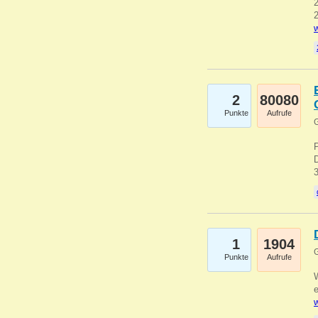
2
2
w
2
80080
Punkte
Aufrufe
G
1
1904
G
Punkte
Aufrufe
e
w