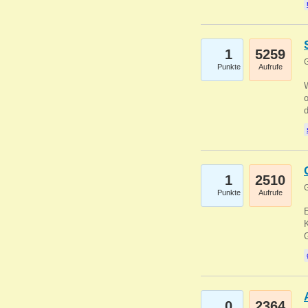
1
5259
G
Punkte
Aufrufe
1
2510
G
Punkte
Aufrufe
E
K
0
2364