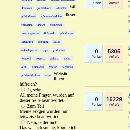
Punkte
Aufrufe
auf
G
4dukaten
golddukaten
2dukaten
dieser
B
goldmünzen
erfahrungsberichte
B
verkaufen
kaufen
diamanten
vertriebspartner
flohmarkt
pfandleiher
inzahlung
erfahrung
lassen
0
5305
ankaufspreise
tipps
goldbarren
G
Punkte
Aufrufe
feingold
degussa
türkisch
satimi
G
alim
almanyada
adresse
degerloch
g
Website
gold-goldmünze
unze
Ihnen
hilfreich?
Ja, sehr
All meine Fragen wurden auf
0
16229
dieser Seite beantwortet.
G
Punkte
Aufrufe
Zum Teil
Meine Fragen wurden nur
T
teilweise beantwortet.
O
Nein, leider nicht
Das was ich suchte, konnte ich