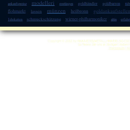
modelleri
goldhändler
goldbarren
tü
ankaufspreise
reutlingen
münzen
goldankaufstelle
flohmarkt
heilbronn
lassen
wiener-philharmoniker
schmuckschätzung
1dukaten
erfah
altin
Copyright © 2012 by ANKA EDELMETALLHANDELSGESELLSC
So finden Sie uns in Stuttgart: Anfah
Impressum
|
A