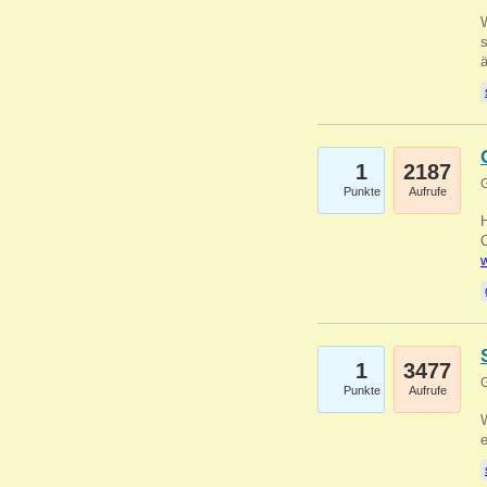
W
s
1
2187
G
Punkte
Aufrufe
O
w
1
3477
G
Punkte
Aufrufe
W