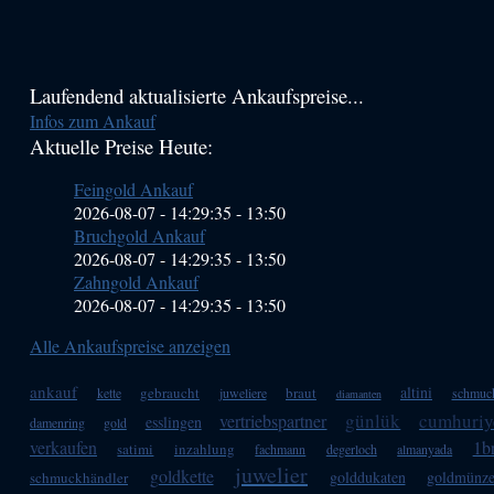
Haupt-
Laufendend aktualisierte Ankaufspreise...
Infos zum Ankauf
Sidebar
Aktuelle Preise Heute:
(Primary)
Feingold Ankauf
2026-08-07 - 14:29:35
-
13:50
Bruchgold Ankauf
2026-08-07 - 14:29:35
-
13:50
Zahngold Ankauf
2026-08-07 - 14:29:35
-
13:50
Alle Ankaufspreise anzeigen
ankauf
altini
gebraucht
braut
kette
juweliere
schmuc
diamanten
günlük
cumhuriy
vertriebspartner
esslingen
damenring
gold
verkaufen
1br
satimi
inzahlung
fachmann
degerloch
almanyada
juwelier
goldkette
golddukaten
goldmünz
schmuckhändler