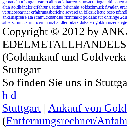
gebraucht
tübingen
yarim
alim
goldbarren
raum-reutlingen
4dukaten
a
altin
goldhändler
erfahrung
satimi
britannia
goldschmuck
fiyatlari
gr
vertriebspartner
erfahrungsberichte
sovereign
bilezik
kette
peso
pfandl
ankaufspreise
ata
schmuckhändler
flohmarkt
goldankauf
ohrringe
2du
silberschmuck
münzen
münzhändler
bilzik
dukaten-goldmünzen
dege
Copyright © 2012 by ANK
EDELMETALLHANDELS
(Goldankauf und Goldverka
Stuttgart
So finden Sie uns in Stuttg
h
d
Stuttgart
|
Ankauf von Gold 
(
Entfernungsrechner/Anfahr