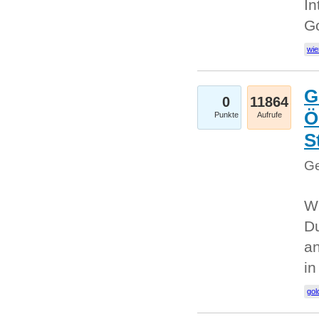
In
G
wie
G
0
11864
Ö
Punkte
Aufrufe
S
Ge
Wi
Du
an
i
gol