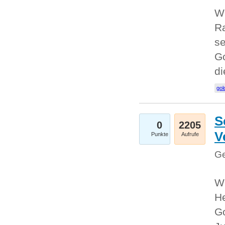
Wi
Ra
se
Go
d
gol
S
0
2205
V
Punkte
Aufrufe
Ge
Wi
He
Go