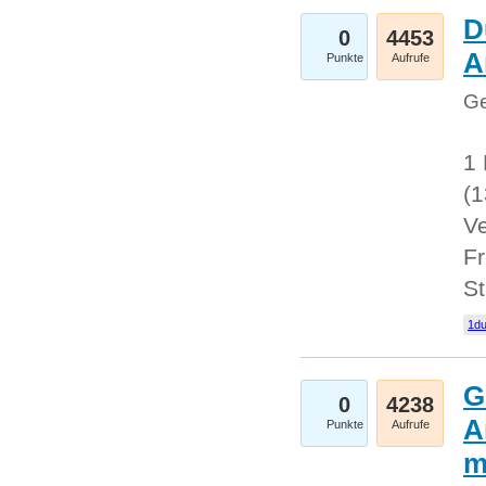
D
0
4453
A
Punkte
Aufrufe
Ge
1 
(
Ve
Fr
St
1du
G
0
4238
A
Punkte
Aufrufe
m