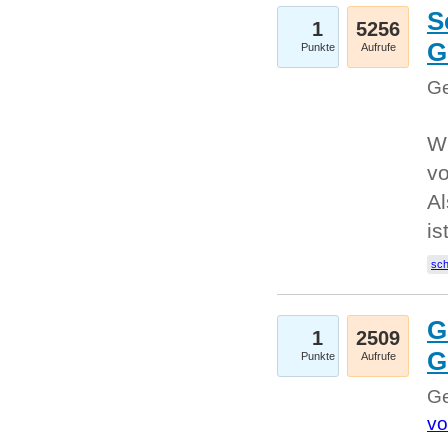
S
1
5256
G
Punkte
Aufrufe
Ge
W
v
Al
is
sc
G
1
2509
G
Punkte
Aufrufe
Ge
vo