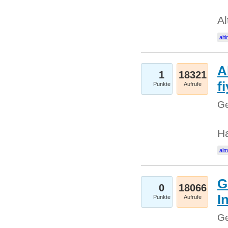
Al
alti
A
1
18321
fi
Punkte
Aufrufe
Ge
H
al
G
0
18066
I
Punkte
Aufrufe
Ge