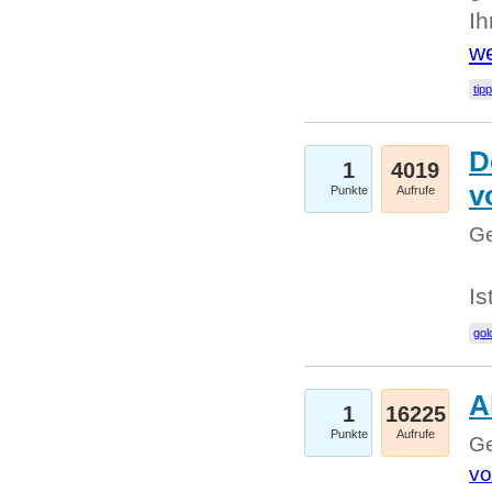
I
we
tip
D
1
4019
v
Punkte
Aufrufe
Ge
Is
gol
A
1
16225
Punkte
Aufrufe
Ge
vo