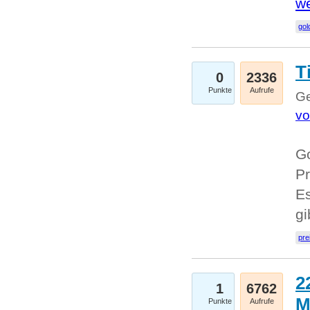
we
go
T
0
2336
Punkte
Aufrufe
Ge
vo
Go
Pr
Es
g
pre
2
1
6762
M
Punkte
Aufrufe