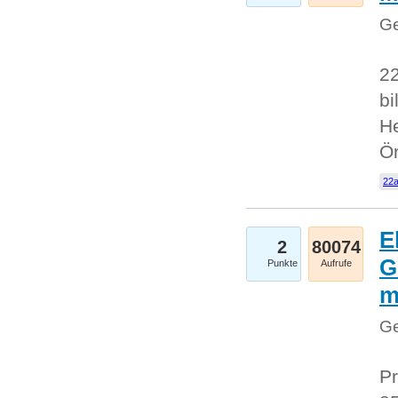
Ge
22
bi
He
Ö
22a
E
2
80074
G
Punkte
Aufrufe
Ge
Pr