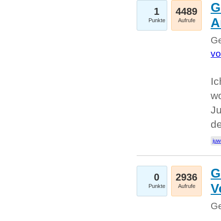
G
1
4489
A
Punkte
Aufrufe
Ge
vo
Ic
w
Ju
d
juw
G
0
2936
V
Punkte
Aufrufe
Ge