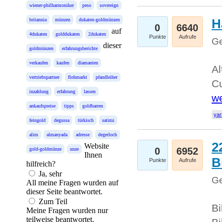
wiener-philharmoniker
peso
sovereign
H
britannia
münzen
dukaten-goldmünzen
0
6640
auf
4dukaten
golddukaten
2dukaten
Punkte
Aufrufe
Ge
dieser
goldmünzen
erfahrungsberichte
verkaufen
kaufen
diamanten
Al
vertriebspartner
flohmarkt
pfandleiher
Cu
inzahlung
erfahrung
lassen
we
ankaufspreise
tipps
goldbarren
yar
feingold
degussa
türkisch
satimi
alim
almanyada
adresse
degerloch
2
Website
0
6952
gold-goldmünze
unze
Ihnen
B
Punkte
Aufrufe
hilfreich?
Ja, sehr
Ge
All meine Fragen wurden auf
dieser Seite beantwortet.
Zum Teil
Bi
Meine Fragen wurden nur
teilweise beantwortet.