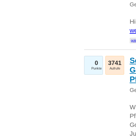
Ge
Hi
we
gol
S
0
3741
G
Punkte
Aufrufe
P
Ge
Wi
Pf
Go
Ju