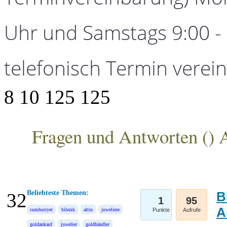
Uhr und Samstags 9:00 - 1
telefonisch Termin verei
8
10
125
125
Fragen und Antworten (
) 
ANKA Edelmetallhandelsgesellschaft mbH
Beliebteste Themen:
B
32
1
95
A
cumhuriyet
bilezik
altin
juweliere
Punkte
Aufrufe
goldankauf
juwelier
goldhändler