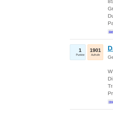
85
Gr
Du
Pa
dam
D
1
1901
Punkte
Aufrufe
Ge
W
Di
Tr
Pr
rin