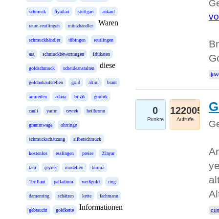
Ge
schmuck
fiyatlari
stuttgart
ankauf
vo
Waren
raum-reutlingen
münzhändler
schmuckhändler
tübingen
reutlingen
Br
ata
schmuckbewertungen
1dukaten
Go
diese
goldschmuck
scheideanstalten
juw
goldankaufstellen
gold
altini
braut
armreifen
adana
bilzik
günlük
G
0
122005
canli
yarim
ceyrek
heilbronn
Punkte
Aufrufe
Ge
grammwage
ohrringe
schmuckschätzung
silberschmuck
An
kostenlos
esslingen
preise
22ayar
ye
tam
çeyrek
modelleri
burma
al
1brillant
palladium
weißgold
ring
Al
damenring
schätzen
kette
fachmann
Informationen
gebraucht
goldkette
cum