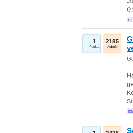
Ju
G
sc
G
1
2185
v
Punkte
Aufrufe
Ge
H
ge
Ke
S
gr
S