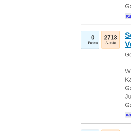
G
gol
S
0
2713
V
Punkte
Aufrufe
Ge
Wi
Ka
Go
Ju
G
gol