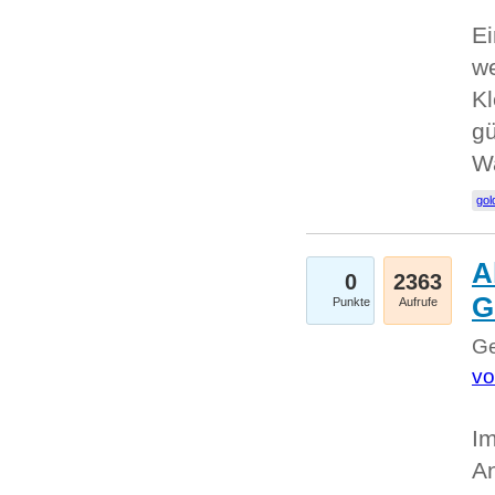
Ei
we
Kl
gü
W
gol
A
0
2363
G
Punkte
Aufrufe
Ge
vo
Im
An