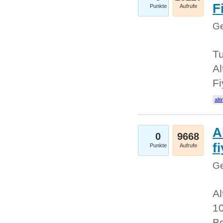
Fi
Punkte
Aufrufe
Ge
Tu
Al
Fi
alti
A
0
9668
f
Punkte
Aufrufe
Ge
Al
10
Be