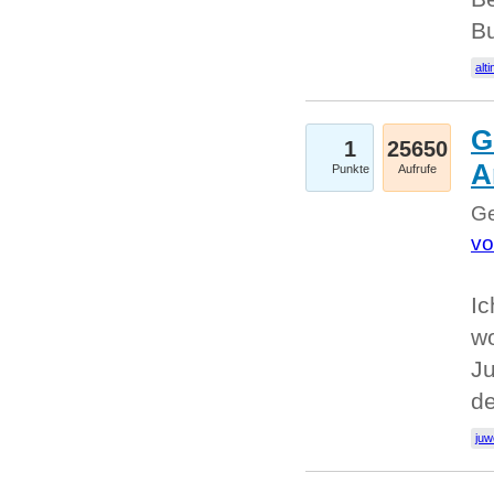
Bu
alti
G
1
25650
A
Punkte
Aufrufe
Ge
vo
Ic
w
Ju
d
juw