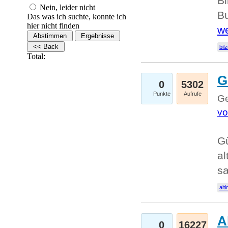
Bi
Nein, leider nicht
Bu
Das was ich suchte, konnte ich
hier nicht finden
we
bilz
Total:
G
0
5302
Punkte
Aufrufe
Ge
vo
Gü
al
sa
alti
A
0
16227