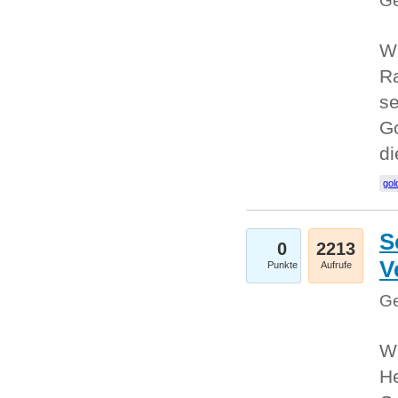
Ge
Wi
Ra
se
Go
d
gol
S
0
2213
V
Punkte
Aufrufe
Ge
Wi
He