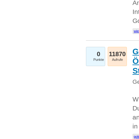
An
In
G
wie
G
0
11870
Ö
Punkte
Aufrufe
S
Ge
Wi
Du
an
i
gol