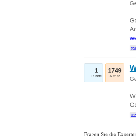
Ge
Go
Ad
we
gol
W
1
1749
Punkte
Aufrufe
Ge
Wi
G
un
Fragen Sie die Expert