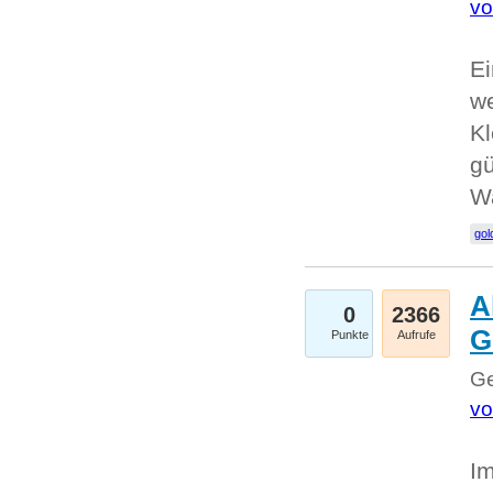
vo
Ei
we
Kl
gü
W
gol
A
0
2366
G
Punkte
Aufrufe
Ge
vo
Im