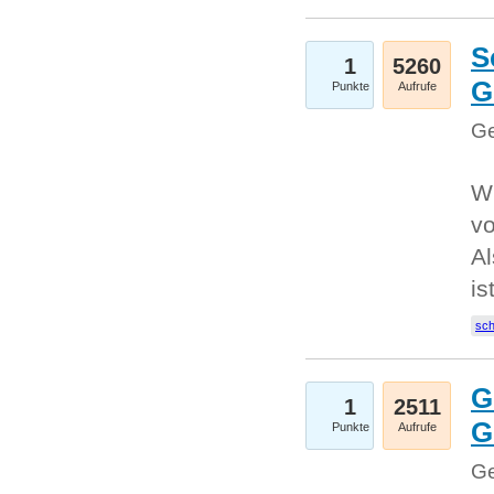
S
1
5260
G
Punkte
Aufrufe
Ge
W
v
Al
is
sc
G
1
2511
G
Punkte
Aufrufe
Ge