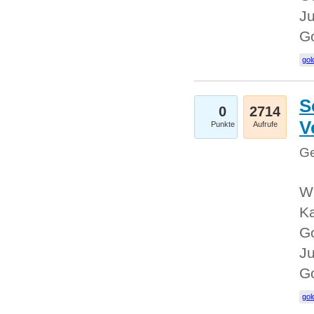
Ju
G
gol
S
0
2714
V
Punkte
Aufrufe
Ge
Wi
Ka
Go
Ju
G
gol