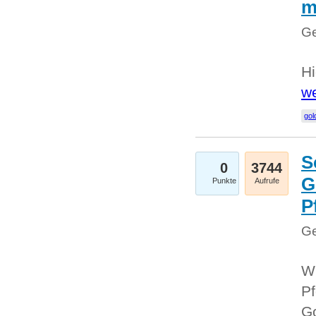
m
Ge
Hi
we
gol
S
0
3744
G
Punkte
Aufrufe
P
Ge
Wi
Pf
Go