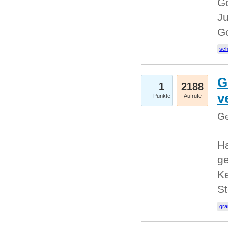
Go
Ju
G
sc
G
1
2188
v
Punkte
Aufrufe
Ge
H
ge
Ke
S
gr