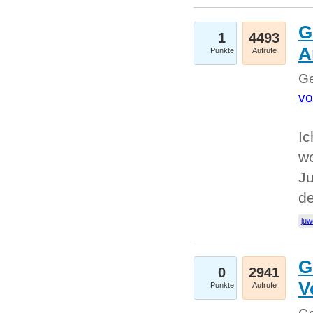
G
1
4493
A
Punkte
Aufrufe
Ge
vo
Ic
w
Ju
d
juw
G
0
2941
V
Punkte
Aufrufe