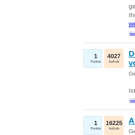
ge
I
we
tip
D
1
4027
v
Punkte
Aufrufe
Ge
Is
gol
A
1
16225
Punkte
Aufrufe
Ge