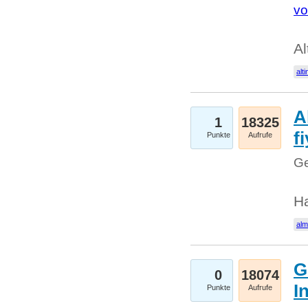
vo
Al
alti
A
1
18325
fi
Punkte
Aufrufe
Ge
H
al
G
0
18074
I
Punkte
Aufrufe