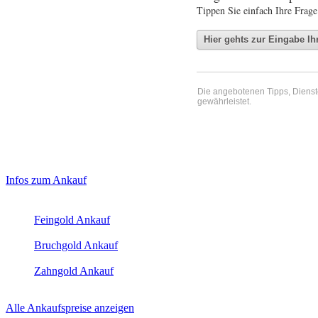
Tippen Sie einfach Ihre Frage
Die angebotenen Tipps, Dienste 
gewährleistet.
Haupt-
Laufendend aktualisierte Ankaufspreise...
Infos zum Ankauf
Sidebar
Aktuelle Preise Heute:
(Primary)
Feingold Ankauf
2026-08-09 - 15:08:00
-
23:50
Bruchgold Ankauf
2026-08-09 - 15:08:00
-
23:50
Zahngold Ankauf
2026-08-09 - 15:08:00
-
23:50
Alle Ankaufspreise anzeigen