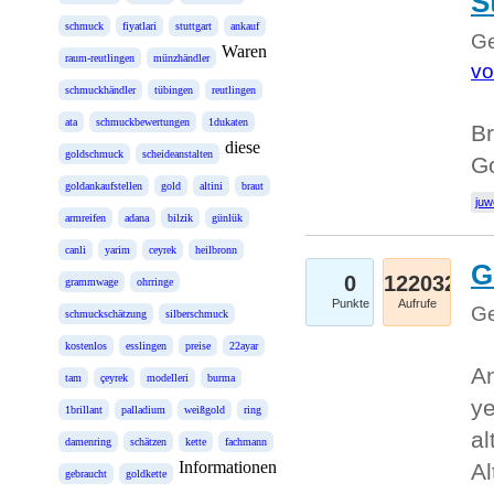
S
schmuck
fiyatlari
stuttgart
ankauf
Ge
Waren
raum-reutlingen
münzhändler
vo
schmuckhändler
tübingen
reutlingen
ata
schmuckbewertungen
1dukaten
Br
diese
goldschmuck
scheideanstalten
Go
goldankaufstellen
gold
altini
braut
juw
armreifen
adana
bilzik
günlük
canli
yarim
ceyrek
heilbronn
G
0
122032
grammwage
ohrringe
Punkte
Aufrufe
Ge
schmuckschätzung
silberschmuck
kostenlos
esslingen
preise
22ayar
An
tam
çeyrek
modelleri
burma
ye
1brillant
palladium
weißgold
ring
al
damenring
schätzen
kette
fachmann
Informationen
Al
gebraucht
goldkette