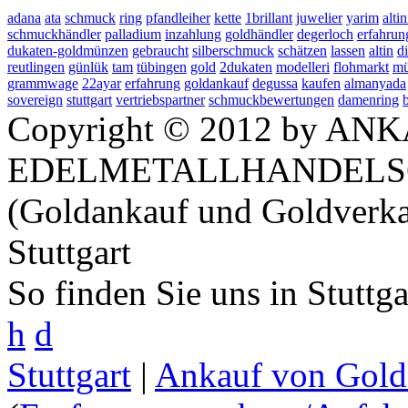
adana
ata
schmuck
ring
pfandleiher
kette
1brillant
juwelier
yarim
altin
schmuckhändler
palladium
inzahlung
goldhändler
degerloch
erfahrun
dukaten-goldmünzen
gebraucht
silberschmuck
schätzen
lassen
altin
d
reutlingen
günlük
tam
tübingen
gold
2dukaten
modelleri
flohmarkt
mü
grammwage
22ayar
erfahrung
goldankauf
degussa
kaufen
almanyada
sovereign
stuttgart
vertriebspartner
schmuckbewertungen
damenring
Copyright © 2012 by ANK
EDELMETALLHANDELS
(Goldankauf und Goldverka
Stuttgart
So finden Sie uns in Stuttg
h
d
Stuttgart
|
Ankauf von Gold 