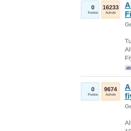
A
0
16233
Fi
Punkte
Aufrufe
Ge
Tu
Al
Fi
alti
A
0
9674
f
Punkte
Aufrufe
Ge
Al