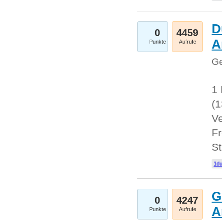
D
0
4459
A
Punkte
Aufrufe
Ge
1 
(
Ve
Fr
St
1du
G
0
4247
A
Punkte
Aufrufe