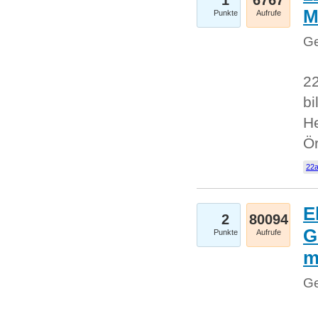
1
6767
M
Punkte
Aufrufe
Ge
22
bi
He
Ö
22a
E
2
80094
G
Punkte
Aufrufe
Ge