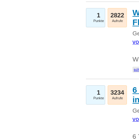
W
1
2822
F
Punkte
Aufrufe
Ge
vo
W
sc
6
1
3234
i
Punkte
Aufrufe
Ge
vo
6 