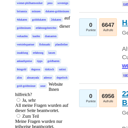
wiener-philharmoniker
peso
sovereign
cum
britannia
münzen
dukaten-goldmünzen
auf
4dukaten
golddukaten
2dukaten
H
0
6647
dieser
goldmünzen
erfahrungsberichte
Punkte
Aufrufe
Ge
verkaufen
kaufen
diamanten
vertriebspartner
flohmarkt
pfandleiher
Al
inzahlung
erfahrung
lassen
Cu
ankaufspreise
tipps
goldbarren
we
feingold
degussa
türkisch
satimi
yar
alim
almanyada
adresse
degerloch
Website
gold-goldmünze
unze
Ihnen
2
hilfreich?
0
6956
Ja, sehr
B
Punkte
Aufrufe
All meine Fragen wurden auf
dieser Seite beantwortet.
Ge
Zum Teil
Meine Fragen wurden nur
teilweise beantwortet.