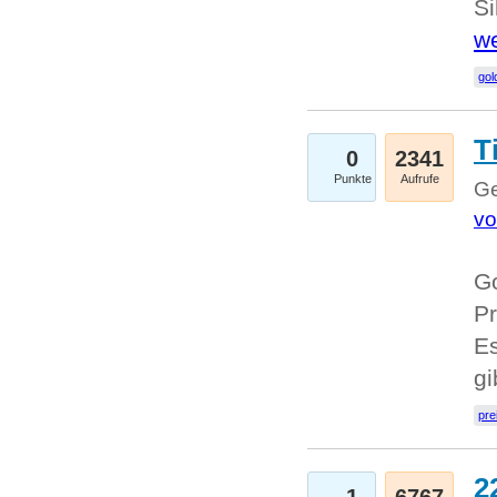
Si
we
go
T
0
2341
Punkte
Aufrufe
Ge
vo
Go
Pr
Es
g
pre
2