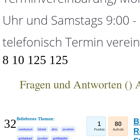
Uhr und Samstags 9:00 - 1
telefonisch Termin verei
8
10
125
125
Fragen und Antworten (
) 
ANKA Edelmetallhandelsgesellschaft mbH
Beliebteste Themen:
B
32
1
80
R
cumhuriyet
bilezik
altin
juweliere
Punkte
Aufrufe
goldankauf
juwelier
goldhändler