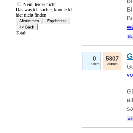
Bi
Nein, leider nicht
Bi
Das was ich suchte, konnte ich
hier nicht finden
Bu
we
Total:
bilz
G
0
5307
Punkte
Aufrufe
Ge
vo
Gü
al
sa
alti