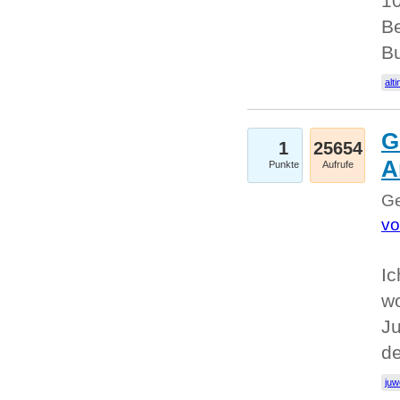
10
Be
Bu
alti
G
1
25654
A
Punkte
Aufrufe
Ge
vo
Ic
w
Ju
d
juw