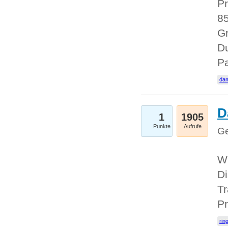
Pr
85
Gr
Du
Pa
dam
D
1
1905
Punkte
Aufrufe
Ge
W
Di
Tr
Pr
rin