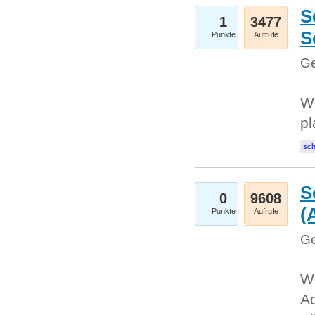
S
1
3477
S
Punkte
Aufrufe
Ge
Wo
pl
sc
S
0
9608
(
Punkte
Aufrufe
Ge
We
A