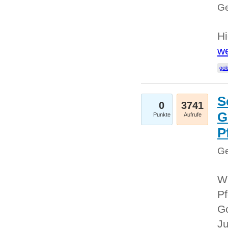
Ge
Hi
we
gol
S
0
3741
G
Punkte
Aufrufe
P
Ge
Wi
Pf
Go
Ju