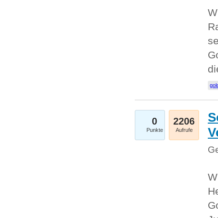
Wi
Ra
se
Go
d
gol
S
0
2206
V
Punkte
Aufrufe
Ge
Wi
He
Go