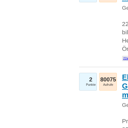
Ge
22
bi
He
Ö
22a
E
2
80075
G
Punkte
Aufrufe
Ge
Pr