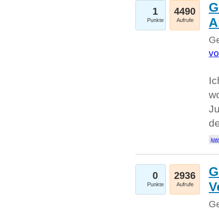
G
1
4490
A
Punkte
Aufrufe
Ge
vo
Ic
w
Ju
d
juw
G
0
2936
V
Punkte
Aufrufe
Ge