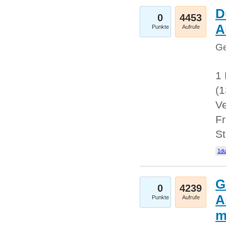
D
0
4453
A
Punkte
Aufrufe
Ge
1 
(
Ve
Fr
St
1du
G
0
4239
A
Punkte
Aufrufe
m