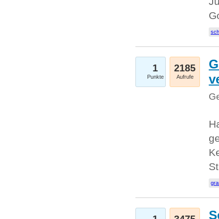
Ju
G
sc
G
1
2185
v
Punkte
Aufrufe
Ge
H
ge
Ke
S
gr
S