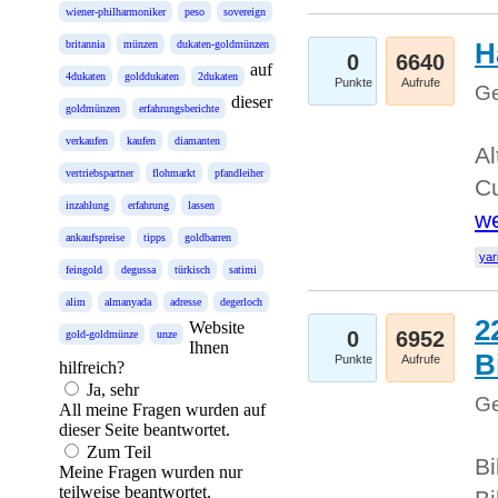
wiener-philharmoniker
peso
sovereign
H
britannia
münzen
dukaten-goldmünzen
0
6640
auf
4dukaten
golddukaten
2dukaten
Punkte
Aufrufe
Ge
dieser
goldmünzen
erfahrungsberichte
verkaufen
kaufen
diamanten
Al
vertriebspartner
flohmarkt
pfandleiher
Cu
inzahlung
erfahrung
lassen
we
ankaufspreise
tipps
goldbarren
yar
feingold
degussa
türkisch
satimi
alim
almanyada
adresse
degerloch
2
Website
0
6952
gold-goldmünze
unze
Ihnen
B
Punkte
Aufrufe
hilfreich?
Ja, sehr
Ge
All meine Fragen wurden auf
dieser Seite beantwortet.
Zum Teil
Bi
Meine Fragen wurden nur
teilweise beantwortet.