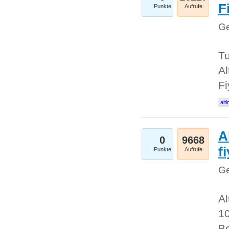
Fi
Punkte
Aufrufe
Ge
Tu
Al
Fi
alti
A
0
9668
f
Punkte
Aufrufe
Ge
Al
10
Be