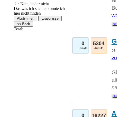
Bi
Nein, leider nicht
Bu
Das was ich suchte, konnte ich
hier nicht finden
we
bilz
Total:
G
0
5304
Punkte
Aufrufe
Ge
vo
Gü
al
sa
alti
A
0
16227