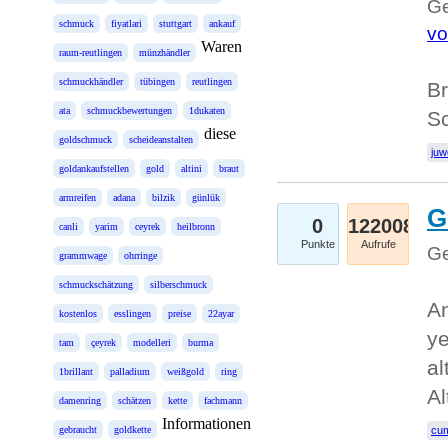
Ge
schmuck
fiyatlari
stuttgart
ankauf
vo
Waren
raum-reutlingen
münzhändler
schmuckhändler
tübingen
reutlingen
Br
ata
schmuckbewertungen
1dukaten
S
diese
goldschmuck
scheideanstalten
juw
goldankaufstellen
gold
altini
braut
armreifen
adana
bilzik
günlük
G
0
122008
canli
yarim
ceyrek
heilbronn
Punkte
Aufrufe
Ge
grammwage
ohrringe
schmuckschätzung
silberschmuck
An
kostenlos
esslingen
preise
22ayar
ye
tam
çeyrek
modelleri
burma
al
1brillant
palladium
weißgold
ring
Al
damenring
schätzen
kette
fachmann
Informationen
gebraucht
goldkette
cum