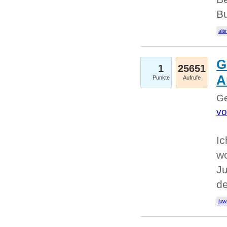
Bu
alti
G
1
25651
A
Punkte
Aufrufe
Ge
vo
Ic
w
Ju
d
juw