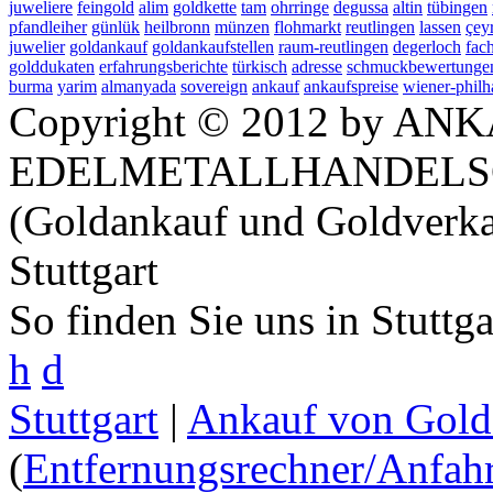
juweliere
feingold
alim
goldkette
tam
ohrringe
degussa
altin
tübingen
pfandleiher
günlük
heilbronn
münzen
flohmarkt
reutlingen
lassen
çey
juwelier
goldankauf
goldankaufstellen
raum-reutlingen
degerloch
fac
golddukaten
erfahrungsberichte
türkisch
adresse
schmuckbewertunge
burma
yarim
almanyada
sovereign
ankauf
ankaufspreise
wiener-phil
Copyright © 2012 by ANK
EDELMETALLHANDELS
(Goldankauf und Goldverka
Stuttgart
So finden Sie uns in Stuttg
h
d
Stuttgart
|
Ankauf von Gold 
(
Entfernungsrechner/Anfahr