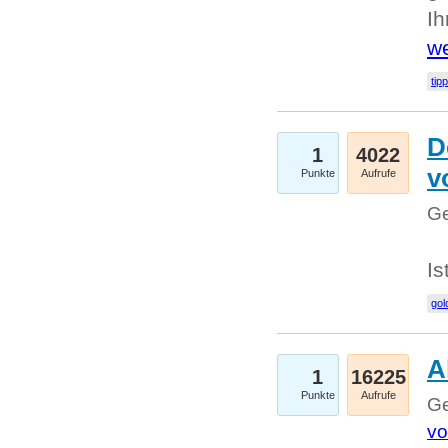
I
we
tip
D
1
4022
v
Punkte
Aufrufe
Ge
Is
gol
A
1
16225
Punkte
Aufrufe
Ge
vo