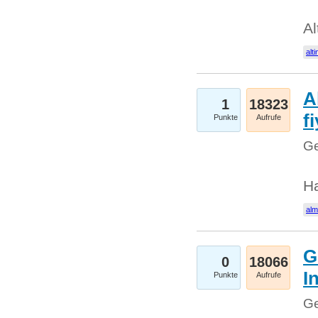
Al
alti
A
1
18323
fi
Punkte
Aufrufe
Ge
H
al
G
0
18066
I
Punkte
Aufrufe
Ge