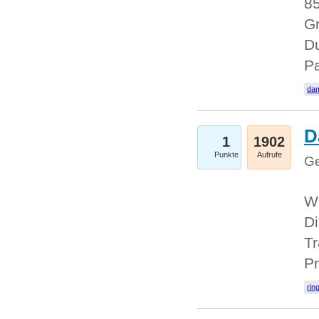
85
Gr
Du
Pa
dam
D
1
1902
Punkte
Aufrufe
Ge
W
Di
Tr
Pr
rin