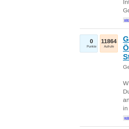
In
G
wie
G
0
11864
Ö
Punkte
Aufrufe
S
Ge
Wi
Du
an
i
gol