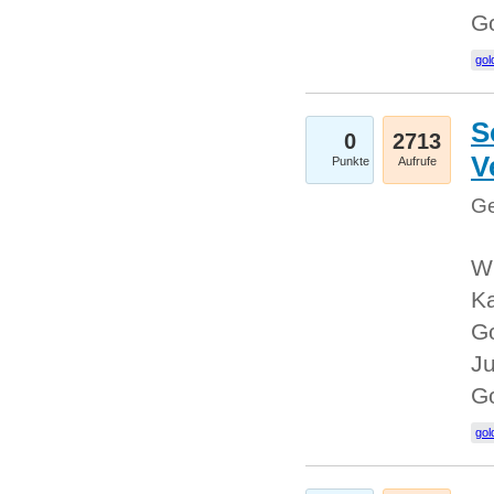
G
gol
S
0
2713
V
Punkte
Aufrufe
Ge
Wi
Ka
Go
Ju
G
gol