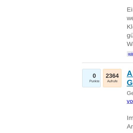
Ei
we
Kl
gü
W
gol
A
0
2364
G
Punkte
Aufrufe
Ge
vo
Im
An