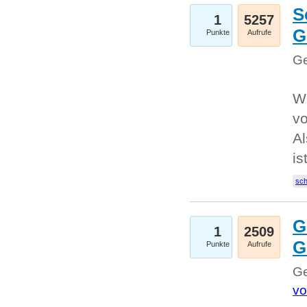
S
1
5257
G
Punkte
Aufrufe
Ge
W
v
Al
is
sc
G
1
2509
G
Punkte
Aufrufe
Ge
vo