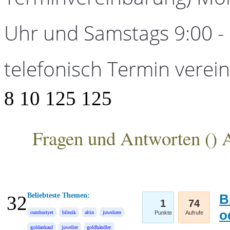
Uhr und Samstags 9:00 - 1
telefonisch Termin verei
8
10
125
125
Fragen und Antworten (
) 
ANKA Edelmetallhandelsgesellschaft mbH
Beliebteste Themen:
B
32
1
74
o
cumhuriyet
bilezik
altin
juweliere
Punkte
Aufrufe
goldankauf
juwelier
goldhändler