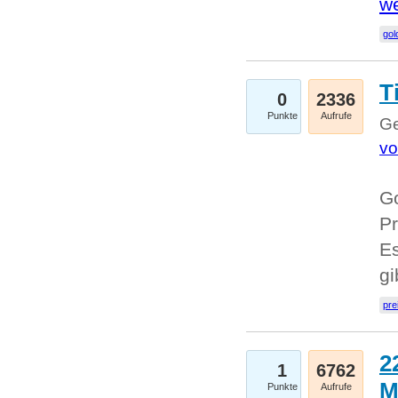
we
go
T
0
2336
Punkte
Aufrufe
Ge
vo
Go
Pr
Es
g
pre
2
1
6762
M
Punkte
Aufrufe