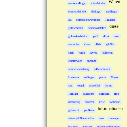
Waren
raum-reutlingen
münzhändler
schmuckhändler
tübingen
reutlingen
ata
schmuckbewertungen
1dukaten
diese
goldschmuck
scheideanstalten
goldankaufstellen
gold
altini
braut
armreifen
adana
bilzik
günlük
canli
yarim
ceyrek
heilbronn
grammwage
ohrringe
schmuckschätzung
silberschmuck
kostenlos
esslingen
preise
22ayar
tam
çeyrek
modelleri
burma
1brillant
palladium
weißgold
ring
damenring
schätzen
kette
fachmann
Informationen
gebraucht
goldkette
wiener-philharmoniker
peso
sovereign
britannia
münzen
dukaten-goldmünzen