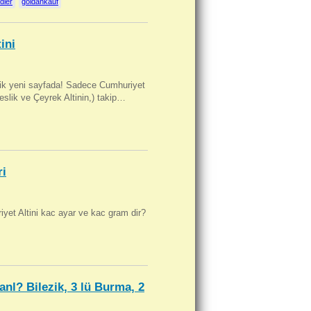
dler
goldankauf
ini
artik yeni sayfada! Sadece Cumhuriyet
Beslik ve Çeyrek Altinin,) takip…
ri
yet Altini kac ayar ve kac gram dir?
anl? Bilezik, 3 lü Burma, 2