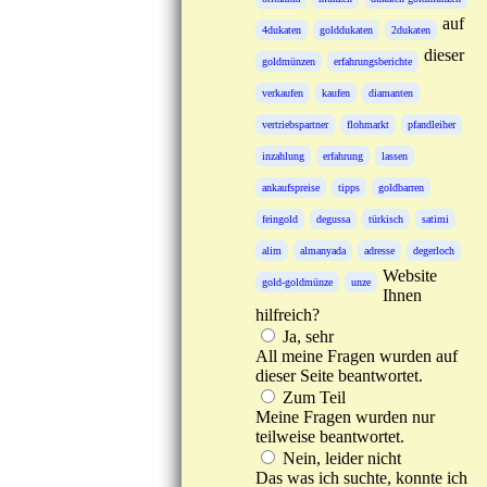
auf
4dukaten
golddukaten
2dukaten
dieser
goldmünzen
erfahrungsberichte
verkaufen
kaufen
diamanten
vertriebspartner
flohmarkt
pfandleiher
inzahlung
erfahrung
lassen
ankaufspreise
tipps
goldbarren
feingold
degussa
türkisch
satimi
alim
almanyada
adresse
degerloch
Website
gold-goldmünze
unze
Ihnen
hilfreich?
Ja, sehr
All meine Fragen wurden auf
dieser Seite beantwortet.
Zum Teil
Meine Fragen wurden nur
teilweise beantwortet.
Nein, leider nicht
Das was ich suchte, konnte ich