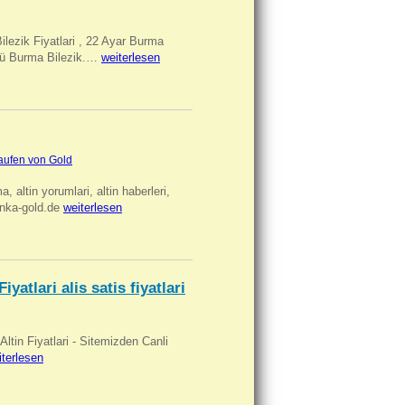
Bilezik Fiyatlari , 22 Ayar Burma
üclü Burma Bilezik.…
weiterlesen
aufen von Gold
ma, altin yorumlari, altin haberleri,
anka-gold.de
weiterlesen
iyatlari alis satis fiyatlari
 Altin Fiyatlari - Sitemizden Canli
iterlesen