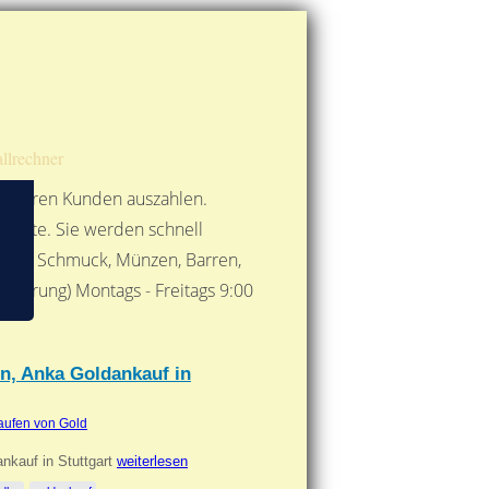
Route berechnen
So finden Sie uns
Gold mit der Post senden
llrechner
 unseren Kunden auszahlen.
ebote. Sie werden schnell
 Form: Schmuck, Münzen, Barren,
nbarung) Montags - Freitags 9:00
***
n, Anka Goldankauf in
aufen von Gold
nkauf in Stuttgart
weiterlesen