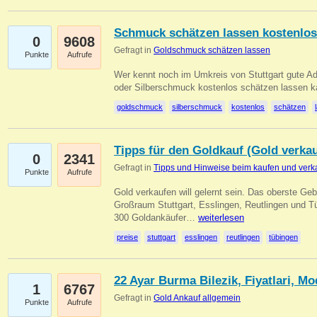
Schmuck schätzen lassen kostenlos
0
9608
Gefragt in
Goldschmuck schätzen lassen
Punkte
Aufrufe
Wer kennt noch im Umkreis von Stuttgart gute 
oder Silberschmuck kostenlos schätzen lassen 
goldschmuck
silberschmuck
kostenlos
schätzen
Tipps für den Goldkauf (Gold verka
0
2341
Gefragt in
Tipps und Hinweise beim kaufen und verk
Punkte
Aufrufe
Gold verkaufen will gelernt sein. Das oberste Gebo
Großraum Stuttgart, Esslingen, Reutlingen und T
300 Goldankäufer…
weiterlesen
preise
stuttgart
esslingen
reutlingen
tübingen
22 Ayar Burma Bilezik, Fiyatlari, Mo
1
6767
Gefragt in
Gold Ankauf allgemein
Punkte
Aufrufe