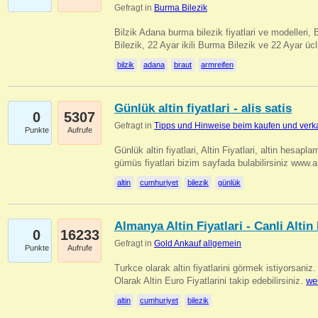
Gefragt in
Burma Bilezik
Bilzik Adana burma bilezik fiyatlari ve modelleri, 
Bilezik, 22 Ayar ikili Burma Bilezik ve 22 Ayar 
bilzik
adana
braut
armreifen
Günlük altin fiyatlari - alis satis
0
5307
Gefragt in
Tipps und Hinweise beim kaufen und verk
Punkte
Aufrufe
Günlük altin fiyatlari, Altin Fiyatlari, altin hesapla
gümüs fiyatlari bizim sayfada bulabilirsiniz www.
altin
cumhuriyet
bilezik
günlük
Almanya Altin Fiyatlari - Canli Altin F
0
16233
Gefragt in
Gold Ankauf allgemein
Punkte
Aufrufe
Turkce olarak altin fiyatlarini görmek istiyorsaniz.
Olarak Altin Euro Fiyatlarini takip edebilirsiniz.
we
altin
cumhuriyet
bilezik