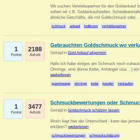
Wir suchen Vertriebspartner für den Goldankauf i
sehen wir z.B. Goldankaufstellen, Scheideanstalt
ähnliche Geschäfte, die mit Goldschmuck oder
schmuck
ankauf
heilbronn
vertriebspartner
Gebrauchten Goldschmuck wo verk
1
2188
Gefragt in
Gold Ankauf allgemein
Punkte
Aufrufe
Hallo ich habe einiges am Schmuck noch zuhause
Ohrringe, eine dünne Kette, Anhänger usw....) ei
weiterlesen
grammwage
ohrringe
kette
juwelier
verkaufen
Schmuckbewertungen oder Schmuc
1
3477
Gefragt in
Goldschmuck schätzen lassen
Punkte
Aufrufe
Worin liegt hier der Unterschied - kann das jeman
erklären?
weiterlesen
schmuckbewertungen
schmuckschätzung