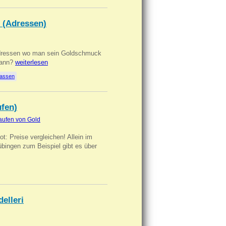
 (Adressen)
Adressen wo man sein Goldschmuck
kann?
weiterlesen
lassen
ufen)
aufen von Gold
t: Preise vergleichen! Allein im
übingen zum Beispiel gibt es über
delleri