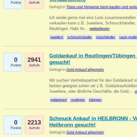
Punkte
Aufrufe
Gefragt in
Tipps und Hinweise beim kaufen und verk
Ich würde gerne mal eine Liste zusammenstelle
verkaufen kann z.B. Juweliere, Schmuckhändler
Reutlingen. Habt Ihr…
weiterlesen
juweliere
schmuckhändler
münzhändler
raum-reutli
Goldankauf in Reutlingen/Tübingen 
0
2941
gesucht!
Punkte
Aufrufe
Gefragt in
Gold Ankauf allgemein
Wir suchen Vertriebspartner für den Goldankauf 
besten geeignet sehen wir z.B. Goldankaufstellen
Juweliere, oder ähnliche Geschäfte, die Gold,…
w
goldankauf
reutlingen
tübingen
Schmuck Ankauf in HEILBRONN - Ver
0
2213
Heilbronn gesucht!
Punkte
Aufrufe
Gefragt in
Gold Ankauf allgemein