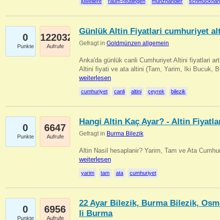
juweliere
raum-reutlingen
münzhändler
schmuckhän
Günlük Altin Fiyatlari cumhuriyet alt
0
122032
Gefragt in
Goldmünzen allgemein
Punkte
Aufrufe
Anka'da günlük canli Cumhuriyet Altini fiyatlari 
Altini fiyati ve ata altini (Tam, Yarim, Iki Bucuk, 
weiterlesen
cumhuriyet
canli
altini
çeyrek
bilezik
Hangi Altin Kaç Ayar? - Altin Fiyatla
0
6647
Gefragt in
Burma Bilezik
Punkte
Aufrufe
Altin Nasil hesaplanir? Yarim, Tam ve Ata Cumhuri
weiterlesen
yarim
tam
ata
cumhuriyet
22 Ayar Bilezik, Burma Bilezik, Osm
0
6956
li Burma
Punkte
Aufrufe