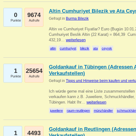
Altin Cumhuriyet Bilezik ve Ata Ceyr
0
9674
Gefragt in
Burma Bilezik
Punkte
Aufrufe
Altin ve Cumhuriyet Fiyatlar? Euro (Bugün 10.01.20
Cumhuriyet Beslik Altin (22 Karat) = 864,39  Cumh
432,19…
weiterlesen
altin
cumhuriyet
bilezik
ata
ceyrek
Goldankauf in Tübingen (Adressen A
1
25654
Verkaufstellen)
Punkte
Aufrufe
Gefragt in
Tipps und Hinweise beim kaufen und verk
Ich würde gerne mal eine Liste zusammenstelle
verkaufen kann z.B. Juweliere, Schmuckhändler
Tübingen. Habt Ihr…
weiterlesen
juweliere
raum-reutlingen
münzhändler
schmuckhän
Goldankauf in Reutlingen (Adressen
1
4493
Verkaufstellen)