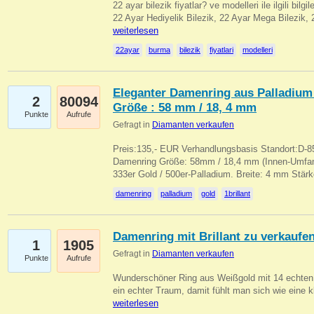
22 ayar bilezik fiyatlar? ve modelleri ile ilgili bilg
22 Ayar Hediyelik Bilezik, 22 Ayar Mega Bilezik
weiterlesen
22ayar
burma
bilezik
fiyatlari
modelleri
Eleganter Damenring aus Palladium 
2
80094
Größe : 58 mm / 18, 4 mm
Punkte
Aufrufe
Gefragt in
Diamanten verkaufen
Preis:135,- EUR Verhandlungsbasis Standort:D-85
Damenring Größe: 58mm / 18,4 mm (Innen-Umfang
333er Gold / 500er-Palladium. Breite: 4 mm Stä
damenring
palladium
gold
1brillant
Damenring mit Brillant zu verkaufe
1
1905
Gefragt in
Diamanten verkaufen
Punkte
Aufrufe
Wunderschöner Ring aus Weißgold mit 14 echten 
ein echter Traum, damit fühlt man sich wie eine kl
weiterlesen