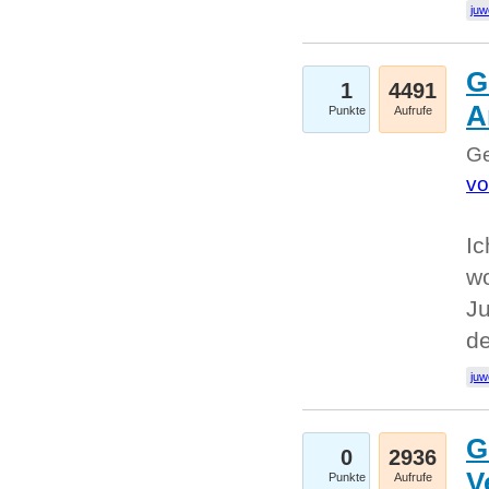
juw
G
1
4491
A
Punkte
Aufrufe
Ge
vo
Ic
w
Ju
d
juw
G
0
2936
V
Punkte
Aufrufe