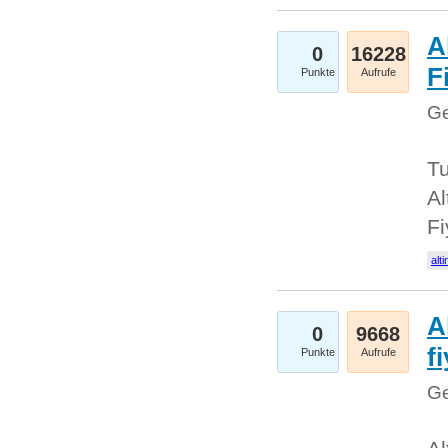
A
0
16228
Fi
Punkte
Aufrufe
Ge
Tu
Al
Fi
alti
A
0
9668
f
Punkte
Aufrufe
Ge