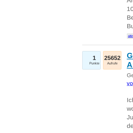
Al
10
Be
Bu
alti
G
1
25652
A
Punkte
Aufrufe
Ge
vo
Ic
w
Ju
d