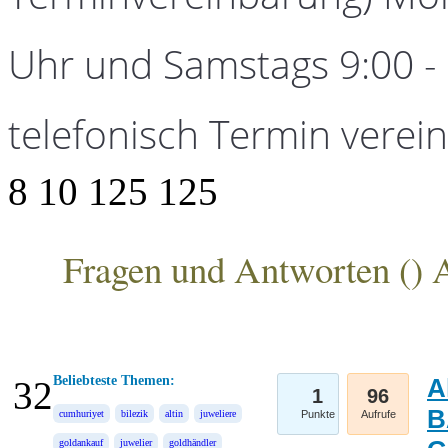
Uhr und Samstags 9:00 - 1
telefonisch Termin verei
8
10
125
125
Fragen und Antworten (
) 
ANKA Edelmetallhandelsgesellschaft mbH
Beliebteste Themen:
A
32
1
96
B
cumhuriyet
bilezik
altin
juweliere
Punkte
Aufrufe
goldankauf
juwelier
goldhändler