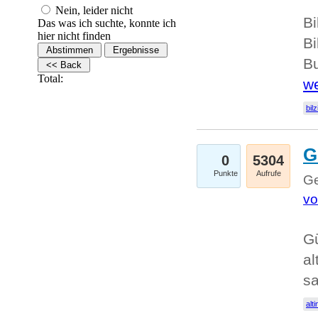
Nein, leider nicht
Bi
Das was ich suchte, konnte ich
hier nicht finden
Bi
Bu
Total:
we
bilz
G
0
5304
Punkte
Aufrufe
Ge
vo
Gü
al
sa
alti