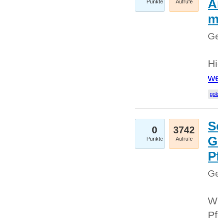
A
Punkte
Aufrufe
m
Ge
Hi
we
gol
S
0
3742
G
Punkte
Aufrufe
P
Ge
Wi
Pf