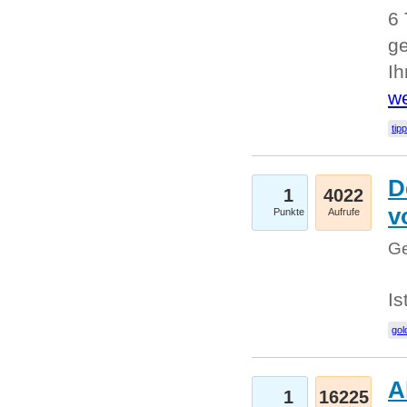
6 
ge
I
we
tip
D
1
4022
v
Punkte
Aufrufe
Ge
Is
gol
A
1
16225