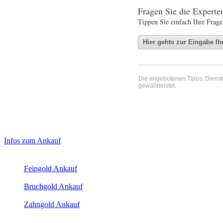
Fragen Sie die Expert
Tippen Sie einfach Ihre Frage
Die angebotenen Tipps, Dienste 
gewährleistet.
Haupt-
Laufendend aktualisierte Ankaufspreise...
Infos zum Ankauf
Sidebar
Aktuelle Preise Heute:
(Primary)
Feingold Ankauf
2026-08-06 - 13:27:27
-
12:50
Bruchgold Ankauf
2026-08-06 - 13:27:27
-
12:50
Zahngold Ankauf
2026-08-06 - 13:27:27
-
12:50