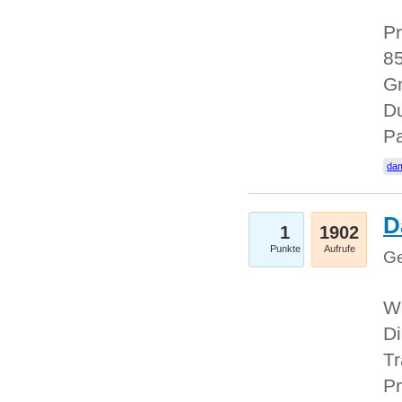
Pr
85
Gr
Du
Pa
dam
D
1
1902
Punkte
Aufrufe
Ge
W
Di
Tr
Pr