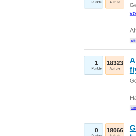
Punkte
Aufrufe
Ge
vo
Al
alti
A
1
18323
fi
Punkte
Aufrufe
Ge
H
al
G
0
18066
Punkte
Aufrufe