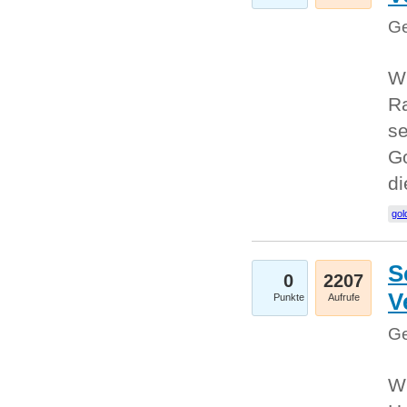
Ge
Wi
Ra
se
Go
d
gol
S
0
2207
V
Punkte
Aufrufe
Ge
Wi