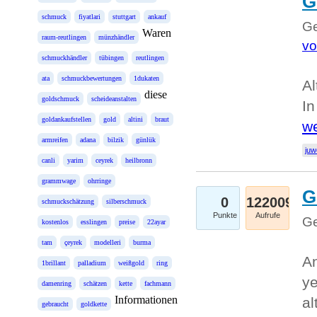
G
schmuck
fiyatlari
stuttgart
ankauf
Ge
Waren
raum-reutlingen
münzhändler
vo
schmuckhändler
tübingen
reutlingen
ata
schmuckbewertungen
1dukaten
Al
diese
goldschmuck
scheideanstalten
In
goldankaufstellen
gold
altini
braut
we
armreifen
adana
bilzik
günlük
juw
canli
yarim
ceyrek
heilbronn
grammwage
ohrringe
G
0
122009
schmuckschätzung
silberschmuck
Punkte
Aufrufe
Ge
kostenlos
esslingen
preise
22ayar
tam
çeyrek
modelleri
burma
An
1brillant
palladium
weißgold
ring
ye
damenring
schätzen
kette
fachmann
Informationen
al
gebraucht
goldkette