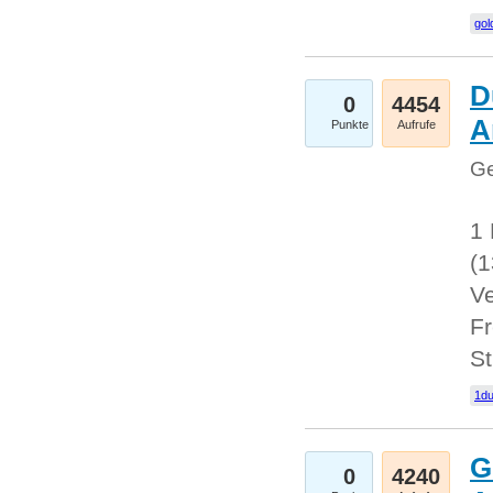
gol
D
0
4454
A
Punkte
Aufrufe
Ge
1 
(
Ve
Fr
St
1du
G
0
4240