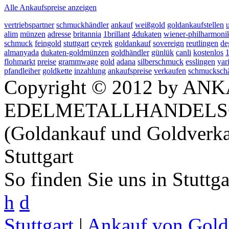
Alle Ankaufspreise anzeigen
vertriebspartner
schmuckhändler
ankauf
weißgold
goldankaufstellen
alim
münzen
adresse
britannia
1brillant
4dukaten
wiener-philharmoni
schmuck
feingold
stuttgart
ceyrek
goldankauf
sovereign
reutlingen
de
almanyada
dukaten-goldmünzen
goldhändler
günlük
canli
kostenlos
flohmarkt
preise
grammwage
gold
adana
silberschmuck
esslingen
yar
pfandleiher
goldkette
inzahlung
ankaufspreise
verkaufen
schmucksch
Copyright © 2012 by ANK
EDELMETALLHANDELS
(Goldankauf und Goldverka
Stuttgart
So finden Sie uns in Stuttg
h
d
Stuttgart
|
Ankauf von Gold 