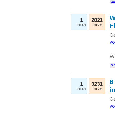
gol
W
1
2821
F
Punkte
Aufrufe
Ge
vo
W
sc
6
1
3231
i
Punkte
Aufrufe
Ge
vo