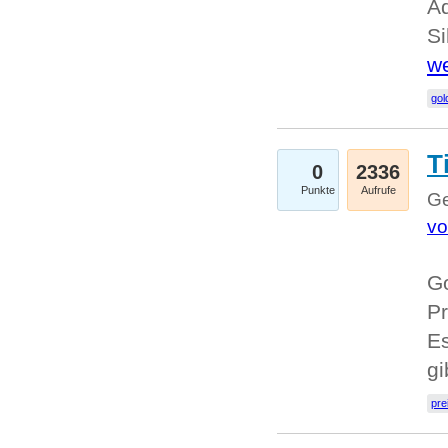
A
Si
we
go
T
0
2336
Punkte
Aufrufe
Ge
vo
Go
Pr
Es
g
pre