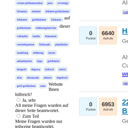
Al
wiener-philharmoniker
peso
sovereign
britannia
münzen
dukaten-goldmünzen
cum
auf
4dukaten
golddukaten
2dukaten
dieser
goldmünzen
erfahrungsberichte
H
0
6640
verkaufen
kaufen
diamanten
Punkte
Aufrufe
Ge
vertriebspartner
flohmarkt
pfandleiher
inzahlung
erfahrung
lassen
Al
ankaufspreise
tipps
goldbarren
Cu
feingold
degussa
türkisch
satimi
we
alim
almanyada
adresse
degerloch
yar
Website
gold-goldmünze
unze
Ihnen
hilfreich?
Ja, sehr
2
0
6953
All meine Fragen wurden auf
B
Punkte
Aufrufe
dieser Seite beantwortet.
Zum Teil
Ge
Meine Fragen wurden nur
teilweise beantwortet.