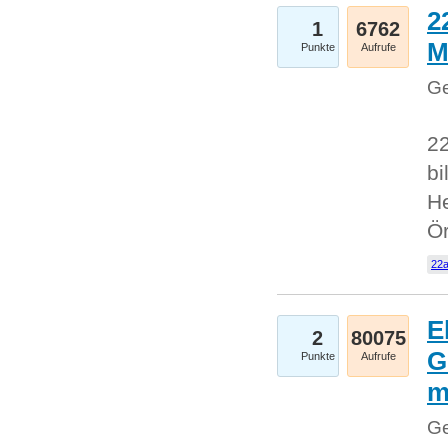
2
1
6762
M
Punkte
Aufrufe
Ge
22
bi
He
Ö
22a
E
2
80075
G
Punkte
Aufrufe
Ge