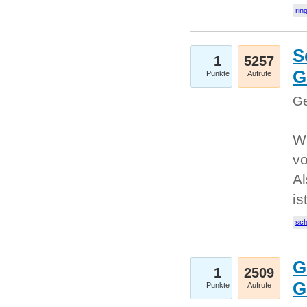
rin
S
1
5257
G
Punkte
Aufrufe
Ge
W
v
Al
is
sc
G
1
2509
G
Punkte
Aufrufe