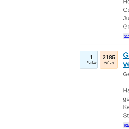
He
Go
Ju
G
sc
G
1
2185
v
Punkte
Aufrufe
Ge
H
ge
Ke
S
gr