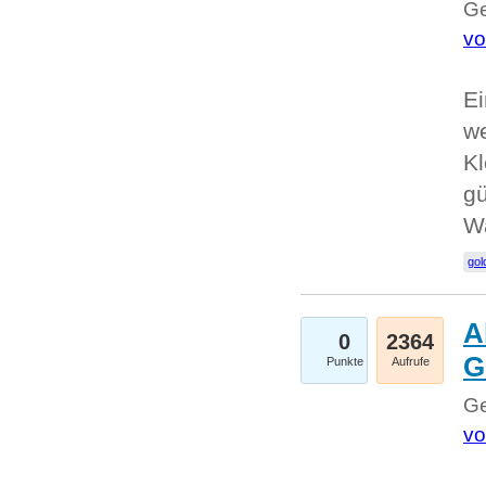
Ge
vo
Ei
we
Kl
gü
W
gol
A
0
2364
G
Punkte
Aufrufe
Ge
vo