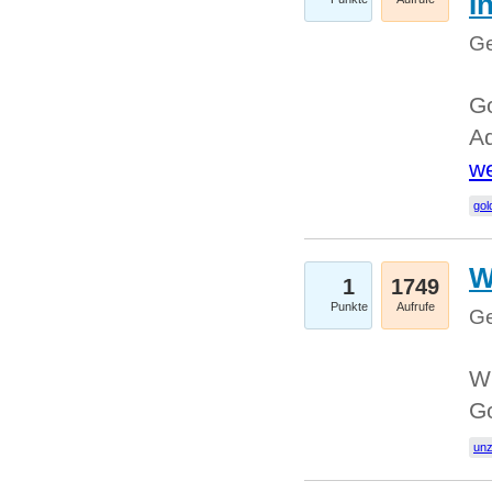
I
Ge
Go
Ad
we
gol
W
1
1749
Punkte
Aufrufe
Ge
Wi
G
un