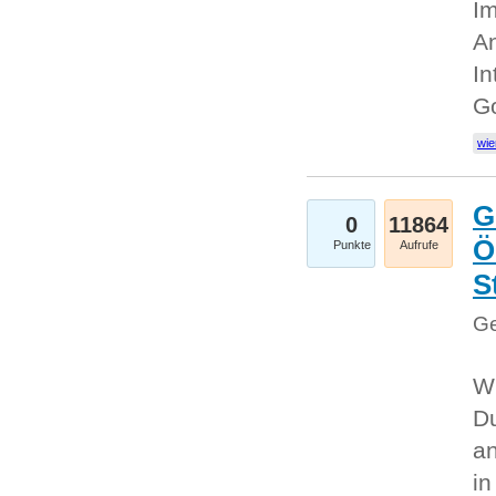
Im
An
In
G
wie
G
0
11864
Ö
Punkte
Aufrufe
S
Ge
Wi
Du
an
i