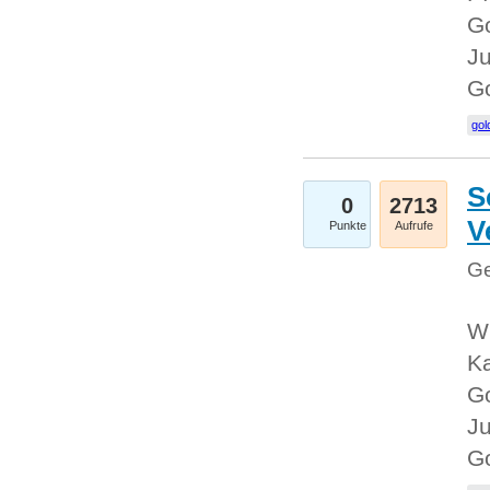
Go
Ju
G
gol
S
0
2713
V
Punkte
Aufrufe
Ge
Wi
Ka
Go
Ju
G