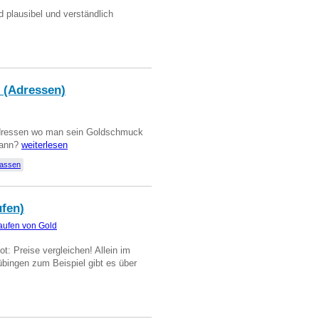
d plausibel und verständlich
 (Adressen)
Adressen wo man sein Goldschmuck
kann?
weiterlesen
lassen
ufen)
aufen von Gold
t: Preise vergleichen! Allein im
übingen zum Beispiel gibt es über