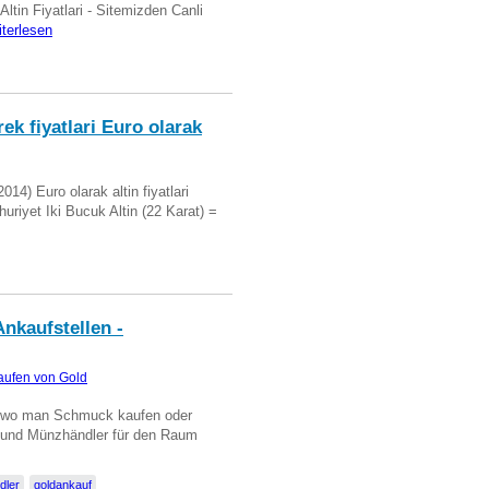
 Altin Fiyatlari - Sitemizden Canli
iterlesen
ek fiyatlari Euro olarak
14) Euro olarak altin fiyatlari
uriyet Iki Bucuk Altin (22 Karat) =
nkaufstellen -
aufen von Gold
n wo man Schmuck kaufen oder
, und Münzhändler für den Raum
dler
goldankauf