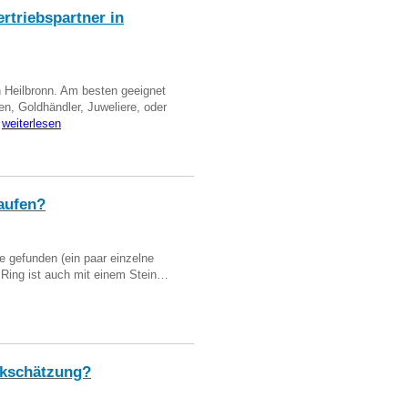
triebspartner in
n Heilbronn. Am besten geeignet
en, Goldhändler, Juweliere, oder
…
weiterlesen
aufen?
 gefunden (ein paar einzelne
n Ring ist auch mit einem Stein…
kschätzung?