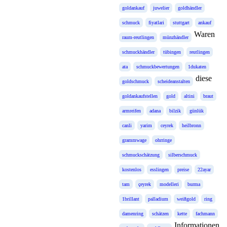
goldankauf
juwelier
goldhändler
schmuck
fiyatlari
stuttgart
ankauf
Waren
raum-reutlingen
münzhändler
schmuckhändler
tübingen
reutlingen
ata
schmuckbewertungen
1dukaten
diese
goldschmuck
scheideanstalten
goldankaufstellen
gold
altini
braut
armreifen
adana
bilzik
günlük
canli
yarim
ceyrek
heilbronn
grammwage
ohrringe
schmuckschätzung
silberschmuck
kostenlos
esslingen
preise
22ayar
tam
çeyrek
modelleri
burma
1brillant
palladium
weißgold
ring
damenring
schätzen
kette
fachmann
Informationen