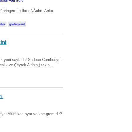
aufen von Gold
Ăśhringen. In Ihrer NĂ¤he: Anka
dler
goldankauf
ini
artik yeni sayfada! Sadece Cumhuriyet
Beslik ve Çeyrek Altinin,) takip…
ri
yet Altini kac ayar ve kac gram dir?