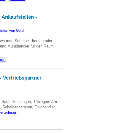
 Ankaufstellen -
aufen von Gold
n wo man Schmuck kaufen oder
, und Münzhändler für den Raum
ngen
- Vertriebspartner
in Raum Reutlingen, Tübingen. Am
, Scheideanstalten, Goldhändler,
eiterlesen