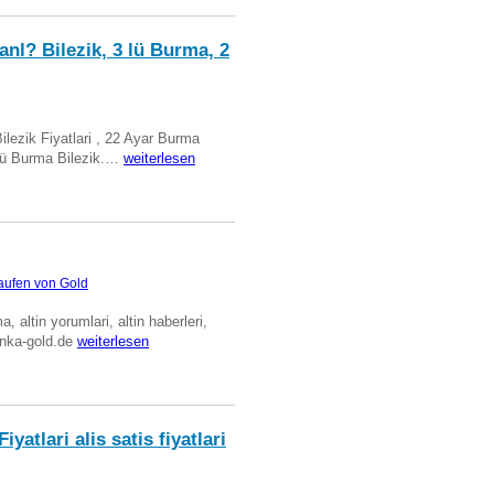
anl? Bilezik, 3 lü Burma, 2
Bilezik Fiyatlari , 22 Ayar Burma
üclü Burma Bilezik.…
weiterlesen
aufen von Gold
ma, altin yorumlari, altin haberleri,
anka-gold.de
weiterlesen
iyatlari alis satis fiyatlari