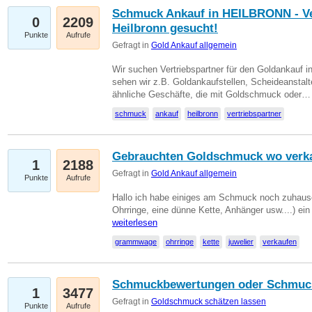
Schmuck Ankauf in HEILBRONN - Ver
0
2209
Heilbronn gesucht!
Punkte
Aufrufe
Gefragt in
Gold Ankauf allgemein
Wir suchen Vertriebspartner für den Goldankauf i
sehen wir z.B. Goldankaufstellen, Scheideanstalt
ähnliche Geschäfte, die mit Goldschmuck oder
schmuck
ankauf
heilbronn
vertriebspartner
Gebrauchten Goldschmuck wo verk
1
2188
Gefragt in
Gold Ankauf allgemein
Punkte
Aufrufe
Hallo ich habe einiges am Schmuck noch zuhause
Ohrringe, eine dünne Kette, Anhänger usw....) ei
weiterlesen
grammwage
ohrringe
kette
juwelier
verkaufen
Schmuckbewertungen oder Schmuc
1
3477
Gefragt in
Goldschmuck schätzen lassen
Punkte
Aufrufe