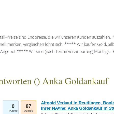
all-Preise sind Endpreise, die wir unseren Kunden auszahlen.
ell merken, vergleichen lohnt sich. ***** Wir kaufen Gold, Sil
 Angebot.***** Wir sind (nach Terminvereinbarung) Montags - Fr
ntworten (
) Anka Goldankauf
gesellschaft mbH
Altgold Verkauf in Reutlingen, Bon
0
87
Ihrer NĂ¤he: Anka Goldankauf in St
Punkte
Aufrufe