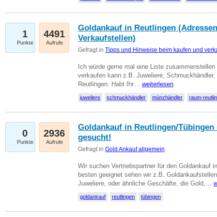
Goldankauf in Reutlingen (Adressen
1
4491
Verkaufstellen)
Punkte
Aufrufe
Gefragt in
Tipps und Hinweise beim kaufen und verk
Ich würde gerne mal eine Liste zusammenstelle
verkaufen kann z.B. Juweliere, Schmuckhändler
Reutlingen. Habt Ihr…
weiterlesen
juweliere
schmuckhändler
münzhändler
raum-reutli
Goldankauf in Reutlingen/Tübingen 
0
2936
gesucht!
Punkte
Aufrufe
Gefragt in
Gold Ankauf allgemein
Wir suchen Vertriebspartner für den Goldankauf 
besten geeignet sehen wir z.B. Goldankaufstellen
Juweliere, oder ähnliche Geschäfte, die Gold,…
w
goldankauf
reutlingen
tübingen