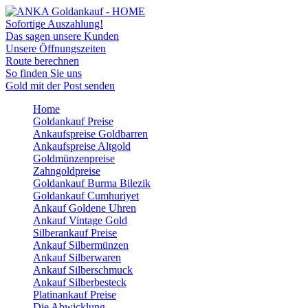
Sofortige Auszahlung!
Das sagen unsere Kunden
Unsere Öffnungszeiten
Route berechnen
So finden Sie uns
Gold mit der Post senden
Home
Goldankauf Preise
Ankaufspreise Goldbarren
Ankaufspreise Altgold
Goldmünzenpreise
Zahngoldpreise
Goldankauf Burma Bilezik
Goldankauf Cumhuriyet
Ankauf Goldene Uhren
Ankauf Vintage Gold
Silberankauf Preise
Ankauf Silbermünzen
Ankauf Silberwaren
Ankauf Silberschmuck
Ankauf Silberbesteck
Platinankauf Preise
Die Abwicklung