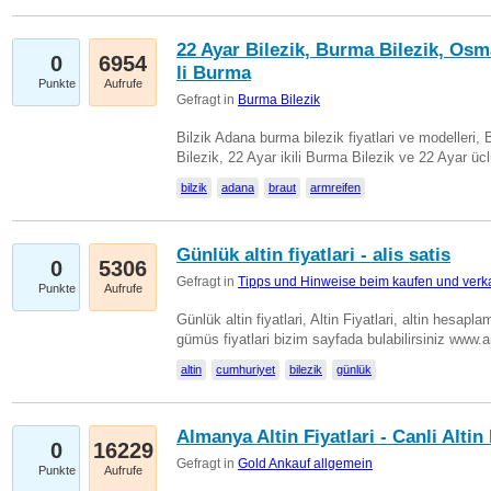
22 Ayar Bilezik, Burma Bilezik, Osm
0
6954
li Burma
Punkte
Aufrufe
Gefragt in
Burma Bilezik
Bilzik Adana burma bilezik fiyatlari ve modelleri, 
Bilezik, 22 Ayar ikili Burma Bilezik ve 22 Ayar 
bilzik
adana
braut
armreifen
Günlük altin fiyatlari - alis satis
0
5306
Gefragt in
Tipps und Hinweise beim kaufen und verk
Punkte
Aufrufe
Günlük altin fiyatlari, Altin Fiyatlari, altin hesapla
gümüs fiyatlari bizim sayfada bulabilirsiniz www.
altin
cumhuriyet
bilezik
günlük
Almanya Altin Fiyatlari - Canli Altin F
0
16229
Gefragt in
Gold Ankauf allgemein
Punkte
Aufrufe