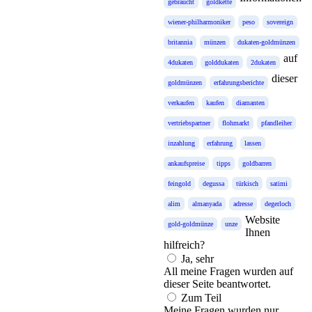
gebraucht
goldkette
wiener-philharmoniker
peso
sovereign
britannia
münzen
dukaten-goldmünzen
auf
4dukaten
golddukaten
2dukaten
dieser
goldmünzen
erfahrungsberichte
verkaufen
kaufen
diamanten
vertriebspartner
flohmarkt
pfandleiher
inzahlung
erfahrung
lassen
ankaufspreise
tipps
goldbarren
feingold
degussa
türkisch
satimi
alim
almanyada
adresse
degerloch
Website
gold-goldmünze
unze
Ihnen
hilfreich?
Ja, sehr
All meine Fragen wurden auf
dieser Seite beantwortet.
Zum Teil
Meine Fragen wurden nur