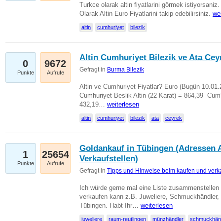
Turkce olarak altin fiyatlarini görmek istiyorsaniz.
Olarak Altin Euro Fiyatlarini takip edebilirsiniz.
we
altin
cumhuriyet
bilezik
Altin Cumhuriyet Bilezik ve Ata Ceyr
0
9672
Gefragt in
Burma Bilezik
Punkte
Aufrufe
Altin ve Cumhuriyet Fiyatlar? Euro (Bugün 10.01.20
Cumhuriyet Beslik Altin (22 Karat) = 864,39  Cumh
432,19…
weiterlesen
altin
cumhuriyet
bilezik
ata
ceyrek
Goldankauf in Tübingen (Adressen A
1
25654
Verkaufstellen)
Punkte
Aufrufe
Gefragt in
Tipps und Hinweise beim kaufen und verk
Ich würde gerne mal eine Liste zusammenstelle
verkaufen kann z.B. Juweliere, Schmuckhändler
Tübingen. Habt Ihr…
weiterlesen
juweliere
raum-reutlingen
münzhändler
schmuckhän