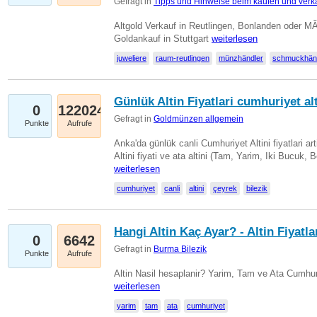
Gefragt in
Tipps und Hinweise beim kaufen und verk
Altgold Verkauf in Reutlingen, Bonlanden oder M
Goldankauf in Stuttgart
weiterlesen
juweliere
raum-reutlingen
münzhändler
schmuckhän
Günlük Altin Fiyatlari cumhuriyet alt
0
122024
Gefragt in
Goldmünzen allgemein
Punkte
Aufrufe
Anka'da günlük canli Cumhuriyet Altini fiyatlari 
Altini fiyati ve ata altini (Tam, Yarim, Iki Bucuk, 
weiterlesen
cumhuriyet
canli
altini
çeyrek
bilezik
Hangi Altin Kaç Ayar? - Altin Fiyatla
0
6642
Gefragt in
Burma Bilezik
Punkte
Aufrufe
Altin Nasil hesaplanir? Yarim, Tam ve Ata Cumhuri
weiterlesen
yarim
tam
ata
cumhuriyet