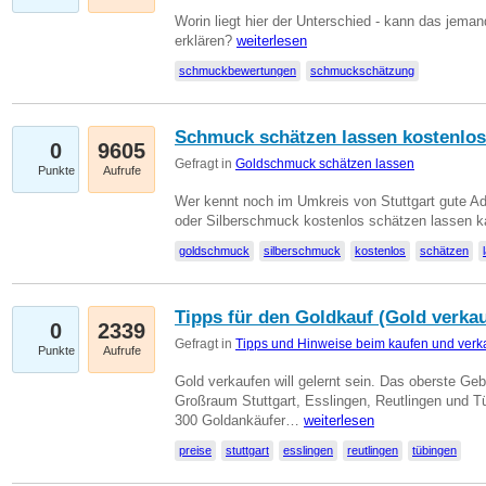
Worin liegt hier der Unterschied - kann das jeman
erklären?
weiterlesen
schmuckbewertungen
schmuckschätzung
Schmuck schätzen lassen kostenlos
0
9605
Gefragt in
Goldschmuck schätzen lassen
Punkte
Aufrufe
Wer kennt noch im Umkreis von Stuttgart gute 
oder Silberschmuck kostenlos schätzen lassen 
goldschmuck
silberschmuck
kostenlos
schätzen
Tipps für den Goldkauf (Gold verka
0
2339
Gefragt in
Tipps und Hinweise beim kaufen und verk
Punkte
Aufrufe
Gold verkaufen will gelernt sein. Das oberste Gebo
Großraum Stuttgart, Esslingen, Reutlingen und T
300 Goldankäufer…
weiterlesen
preise
stuttgart
esslingen
reutlingen
tübingen