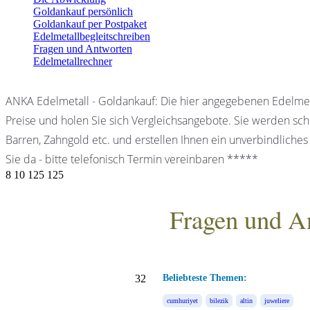
Goldankauf persönlich
Goldankauf per Postpaket
Edelmetallbegleitschreiben
Fragen und Antworten
Edelmetallrechner
ANKA Edelmetall - Goldankauf: Die hier angegebenen Edelmet
Preise und holen Sie sich Vergleichsangebote. Sie werden schn
Barren, Zahngold etc. und erstellen Ihnen ein unverbindliches
Sie da - bitte telefonisch Termin vereinbaren *****
8
10
125
125
Fragen und A
ANKA Edelmetallhandels
32
Beliebteste Themen:
cumhuriyet
bilezik
altin
juweliere