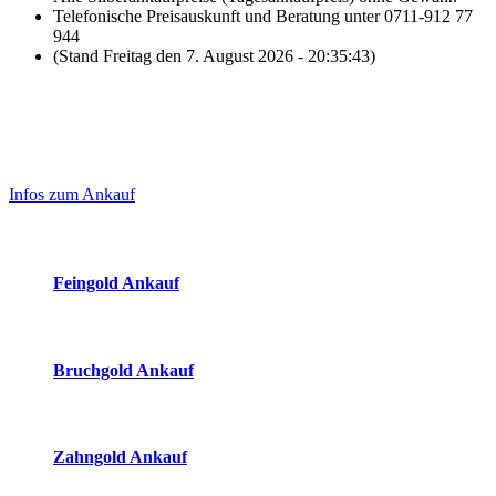
Telefonische Preisauskunft und Beratung unter 0711-912 77
944
(Stand Freitag den 7. August 2026 - 20:35:43)
Laufendend aktualisierte Ankaufspreise...
Haupt-
Sidebar
Infos zum Ankauf
(Primary)
Aktuelle Preise Heute:
Feingold Ankauf
2026-08-07 - 20:35:43
-
19:50
Bruchgold Ankauf
2026-08-07 - 20:35:43
-
19:50
Zahngold Ankauf