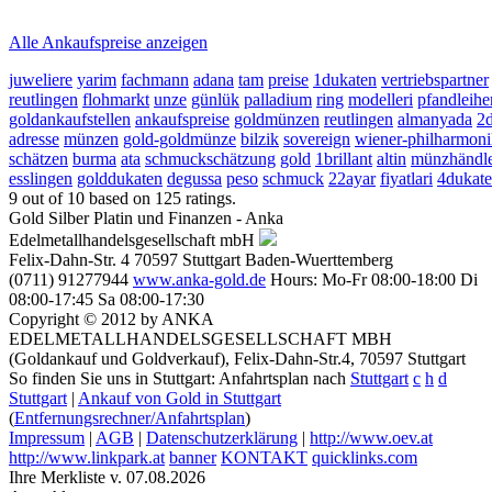
2026-08-07 - 20:35:43
-
19:50
Alle Ankaufspreise anzeigen
juweliere
yarim
fachmann
adana
tam
preise
1dukaten
vertriebspartner
reutlingen
flohmarkt
unze
günlük
palladium
ring
modelleri
pfandleihe
goldankaufstellen
ankaufspreise
goldmünzen
reutlingen
almanyada
2
adresse
münzen
gold-goldmünze
bilzik
sovereign
wiener-philharmoni
schätzen
burma
ata
schmuckschätzung
gold
1brillant
altin
münzhändl
esslingen
golddukaten
degussa
peso
schmuck
22ayar
fiyatlari
4dukat
9
out of
10
based on
125
ratings.
Gold Silber Platin und Finanzen - Anka
Edelmetallhandelsgesellschaft mbH
Felix-Dahn-Str. 4
70597
Stuttgart
Baden-Wuerttemberg
(0711) 91277944
www.anka-gold.de
Hours:
Mo-Fr 08:00-18:00
Di
08:00-17:45
Sa 08:00-17:30
Copyright © 2012 by ANKA
EDELMETALLHANDELSGESELLSCHAFT MBH
(Goldankauf und Goldverkauf), Felix-Dahn-Str.4, 70597 Stuttgart
So finden Sie uns in Stuttgart: Anfahrtsplan nach
Stuttgart
c
h
d
Stuttgart
|
Ankauf von Gold in Stuttgart
(
Entfernungsrechner/Anfahrtsplan
)
Impressum
|
AGB
|
Datenschutzerklärung
|
http://www.oev.at
http://www.linkpark.at
banner
KONTAKT
quicklinks.com
Ihre Merkliste v. 07.08.2026