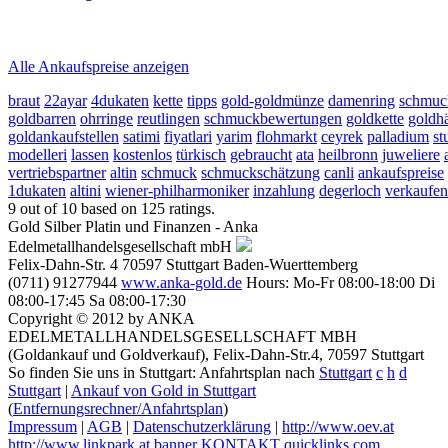
2026-08-10 - 13:36:46
-
12:50
Alle Ankaufspreise anzeigen
braut
22ayar
4dukaten
kette
tipps
gold-goldmünze
damenring
schmuc
goldbarren
ohrringe
reutlingen
schmuckbewertungen
goldkette
goldh
goldankaufstellen
satimi
fiyatlari
yarim
flohmarkt
ceyrek
palladium
st
modelleri
lassen
kostenlos
türkisch
gebraucht
ata
heilbronn
juweliere
vertriebspartner
altin
schmuck
schmuckschätzung
canli
ankaufspreise
1dukaten
altini
wiener-philharmoniker
inzahlung
degerloch
verkaufen
9
out of
10
based on
125
ratings.
Gold Silber Platin und Finanzen - Anka
Edelmetallhandelsgesellschaft mbH
Felix-Dahn-Str. 4
70597
Stuttgart
Baden-Wuerttemberg
(0711) 91277944
www.anka-gold.de
Hours:
Mo-Fr 08:00-18:00
Di
08:00-17:45
Sa 08:00-17:30
Copyright © 2012 by ANKA
EDELMETALLHANDELSGESELLSCHAFT MBH
(Goldankauf und Goldverkauf), Felix-Dahn-Str.4, 70597 Stuttgart
So finden Sie uns in Stuttgart: Anfahrtsplan nach
Stuttgart
c
h
d
Stuttgart
|
Ankauf von Gold in Stuttgart
(
Entfernungsrechner/Anfahrtsplan
)
Impressum
|
AGB
|
Datenschutzerklärung
|
http://www.oev.at
http://www.linkpark.at
banner
KONTAKT
quicklinks.com