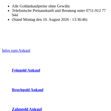
Alle Goldankaufpreise ohne Gewähr.
Telefonische Preisauskunft und Beratung unter 0711-912 77
944
(Stand Montag den 10. August 2026 - 13:36:46)
Laufendend aktualisierte Ankaufspreise...
Haupt-
Sidebar
Infos zum Ankauf
(Primary)
Aktuelle Preise Heute:
Feingold Ankauf
2026-08-10 - 13:36:46
-
12:50
Bruchgold Ankauf
2026-08-10 - 13:36:46
-
12:50
Zahngold Ankauf