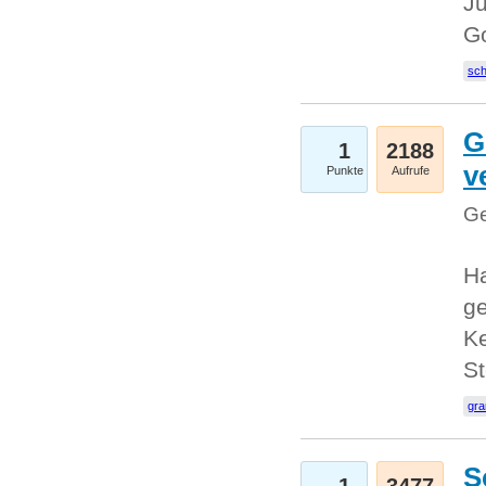
Ju
G
sc
G
1
2188
v
Punkte
Aufrufe
Ge
H
ge
Ke
S
gr
S