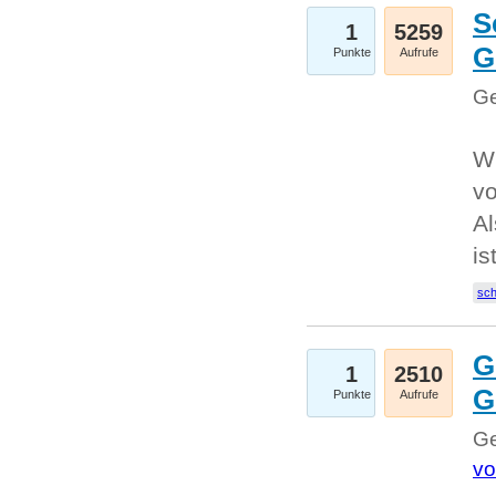
S
1
5259
G
Punkte
Aufrufe
Ge
W
v
Al
is
sc
G
1
2510
G
Punkte
Aufrufe
Ge
vo