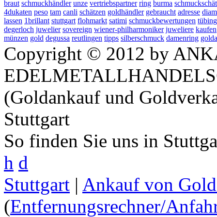
braut
schmuckhändler
unze
vertriebspartner
ring
burma
schmuckschä
4dukaten
peso
tam
canli
schätzen
goldhändler
gebraucht
adresse
diam
lassen
1brillant
stuttgart
flohmarkt
satimi
schmuckbewertungen
tübin
degerloch
juwelier
sovereign
wiener-philharmoniker
juweliere
kaufen
münzen
gold
degussa
reutlingen
tipps
silberschmuck
damenring
golda
Copyright © 2012 by ANK
EDELMETALLHANDELS
(Goldankauf und Goldverka
Stuttgart
So finden Sie uns in Stuttg
h
d
Stuttgart
|
Ankauf von Gold 
(
Entfernungsrechner/Anfahr