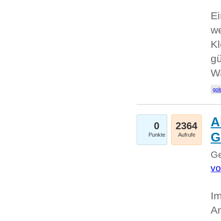
Ei
we
Kl
gü
W
gol
A
0
2364
G
Punkte
Aufrufe
Ge
vo
Im
An