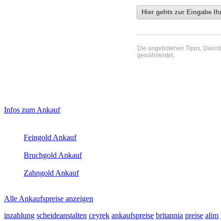
Die angebotenen Tipps, Dienste 
gewährleistet.
Haupt-
Laufendend aktualisierte Ankaufspreise...
Infos zum Ankauf
Sidebar
Aktuelle Preise Heute:
(Primary)
Feingold Ankauf
2026-08-08 - 00:08:44
-
23:50
Bruchgold Ankauf
2026-08-08 - 00:08:44
-
23:50
Zahngold Ankauf
2026-08-08 - 00:08:44
-
23:50
Alle Ankaufspreise anzeigen
inzahlung
scheideanstalten
ceyrek
ankaufspreise
britannia
preise
alim