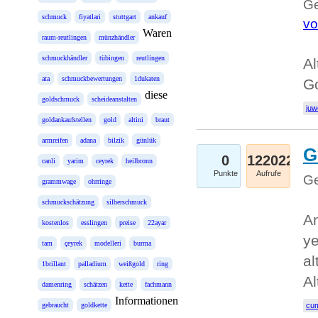
Ge
schmuck
fiyatlari
stuttgart
ankauf
vo
Waren
raum-reutlingen
münzhändler
schmuckhändler
tübingen
reutlingen
Al
ata
schmuckbewertungen
1dukaten
Go
diese
goldschmuck
scheideanstalten
juw
goldankaufstellen
gold
altini
braut
armreifen
adana
bilzik
günlük
G
0
122022
canli
yarim
ceyrek
heilbronn
Punkte
Aufrufe
Ge
grammwage
ohrringe
schmuckschätzung
silberschmuck
An
kostenlos
esslingen
preise
22ayar
ye
tam
çeyrek
modelleri
burma
al
1brillant
palladium
weißgold
ring
Al
damenring
schätzen
kette
fachmann
Informationen
gebraucht
goldkette
cum