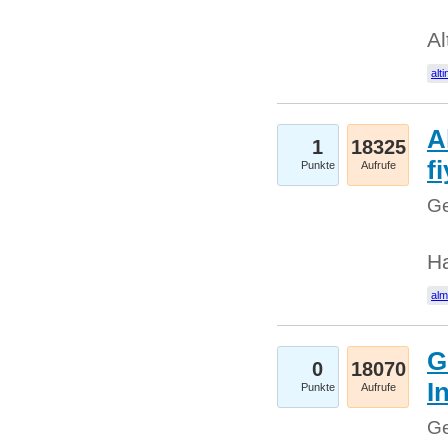
Al
alti
A
1
18325
fi
Punkte
Aufrufe
Ge
H
al
G
0
18070
I
Punkte
Aufrufe
Ge