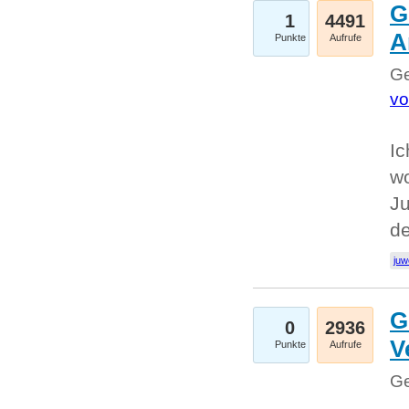
G
1
4491
A
Punkte
Aufrufe
Ge
vo
Ic
w
Ju
d
juw
G
0
2936
V
Punkte
Aufrufe
Ge