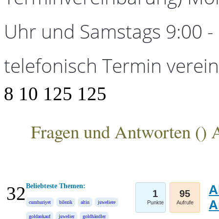
Uhr und Samstags 9:00 - 1
telefonisch Termin verei
8
10
125
125
Fragen und Antworten (
) 
ANKA Edelmetallhandelsgesellschaft mbH
Beliebteste Themen:
A
32
1
95
A
cumhuriyet
bilezik
altin
juweliere
Punkte
Aufrufe
goldankauf
juwelier
goldhändler