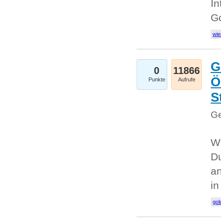
In
G
wie
G
0
11866
Ö
Punkte
Aufrufe
S
Ge
Wi
Du
an
i
gol