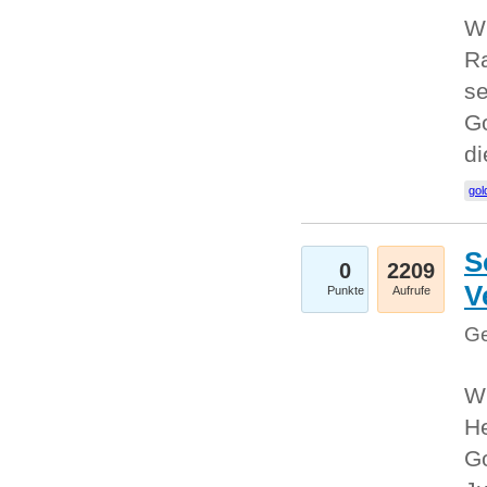
Wi
Ra
se
Go
d
gol
S
0
2209
V
Punkte
Aufrufe
Ge
Wi
He
Go