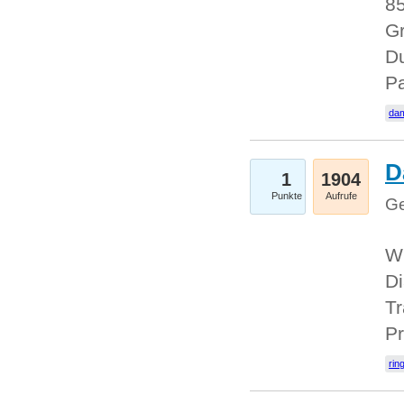
85
Gr
Du
Pa
dam
D
1
1904
Punkte
Aufrufe
Ge
W
Di
Tr
Pr
rin