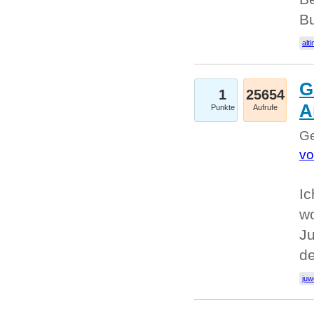
Bu
alti
G
1
25654
A
Punkte
Aufrufe
Ge
vo
Ic
w
Ju
d
juw