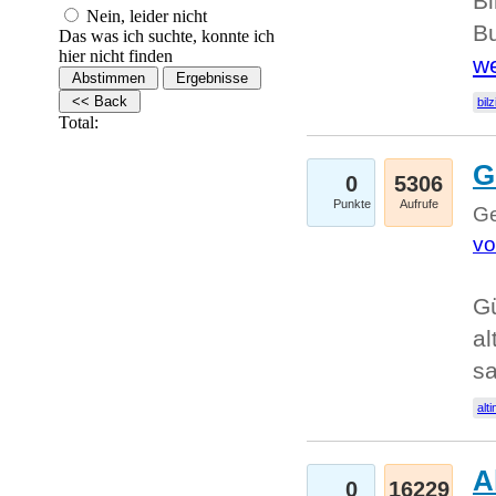
Bi
Nein, leider nicht
Bu
Das was ich suchte, konnte ich
hier nicht finden
we
bilz
Total:
G
0
5306
Punkte
Aufrufe
Ge
vo
Gü
al
sa
alti
A
0
16229