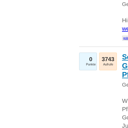
Ge
Hi
we
gol
S
0
3743
G
Punkte
Aufrufe
P
Ge
Wi
Pf
Go
Ju