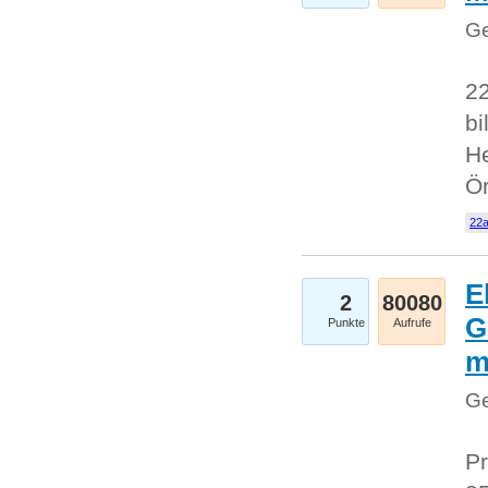
Ge
22
bi
He
Ö
22a
E
2
80080
G
Punkte
Aufrufe
Ge
Pr