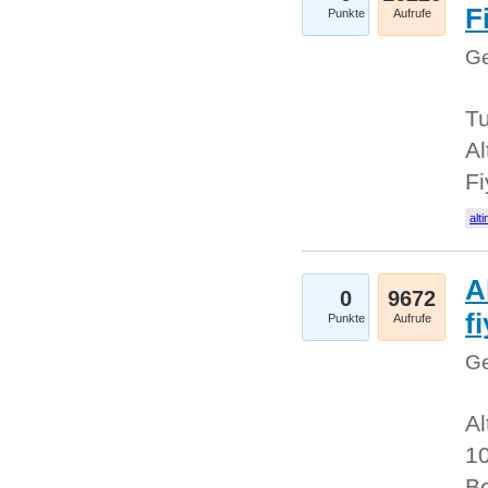
Fi
Punkte
Aufrufe
Ge
Tu
Al
Fi
alti
A
0
9672
f
Punkte
Aufrufe
Ge
Al
10
Be