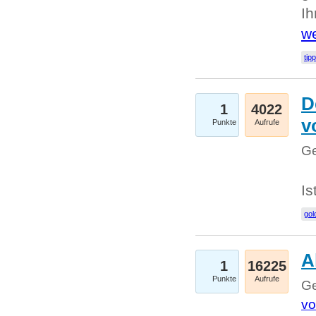
I
we
tip
D
1
4022
v
Punkte
Aufrufe
Ge
Is
gol
A
1
16225
Punkte
Aufrufe
Ge
vo