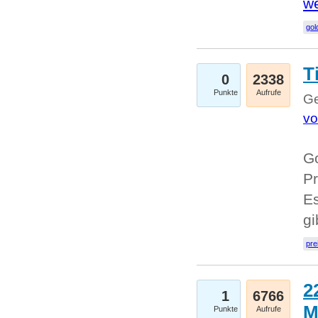
we
go
T
0
2338
Punkte
Aufrufe
Ge
vo
Go
Pr
Es
g
pre
2
1
6766
M
Punkte
Aufrufe