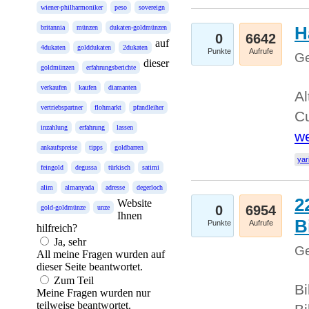
wiener-philharmoniker
peso
sovereign
H
britannia
münzen
dukaten-goldmünzen
0
6642
auf
4dukaten
golddukaten
2dukaten
Punkte
Aufrufe
Ge
dieser
goldmünzen
erfahrungsberichte
verkaufen
kaufen
diamanten
Al
vertriebspartner
flohmarkt
pfandleiher
Cu
inzahlung
erfahrung
lassen
we
ankaufspreise
tipps
goldbarren
yar
feingold
degussa
türkisch
satimi
alim
almanyada
adresse
degerloch
2
Website
0
6954
gold-goldmünze
unze
Ihnen
B
Punkte
Aufrufe
hilfreich?
Ja, sehr
Ge
All meine Fragen wurden auf
dieser Seite beantwortet.
Zum Teil
Bi
Meine Fragen wurden nur
teilweise beantwortet.