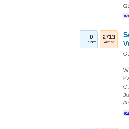
G
gol
S
0
2713
V
Punkte
Aufrufe
Ge
Wi
Ka
Go
Ju
G
gol