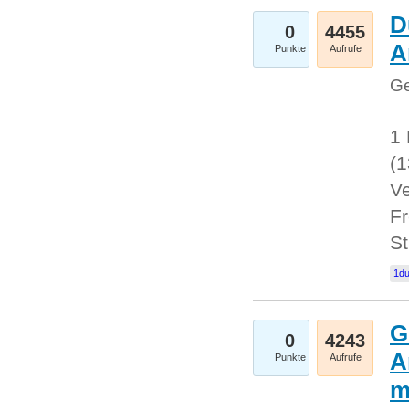
D
0
4455
A
Punkte
Aufrufe
Ge
1 
(
Ve
Fr
St
1du
G
0
4243
A
Punkte
Aufrufe
m