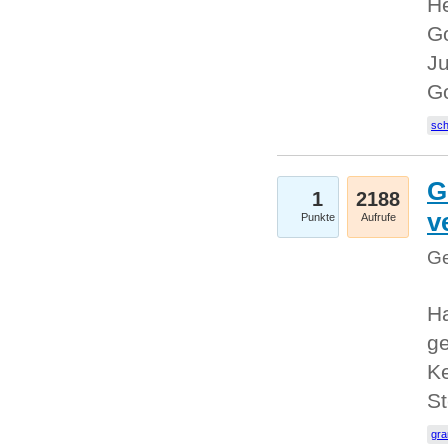
He
Go
Ju
G
sc
G
1
2188
v
Punkte
Aufrufe
Ge
H
ge
Ke
S
gr