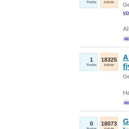
Punkte
Aufrufe
Ge
vo
Al
alti
A
1
18325
fi
Punkte
Aufrufe
Ge
H
al
G
0
18073
Punkte
Aufrufe