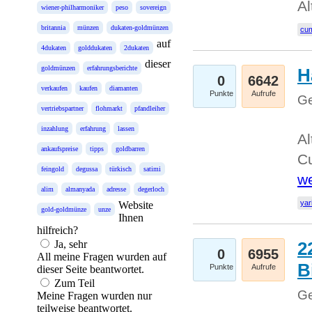
Al
wiener-philharmoniker
peso
sovereign
britannia
münzen
dukaten-goldmünzen
cum
auf
4dukaten
golddukaten
2dukaten
dieser
goldmünzen
erfahrungsberichte
H
0
6642
verkaufen
kaufen
diamanten
Punkte
Aufrufe
Ge
vertriebspartner
flohmarkt
pfandleiher
inzahlung
erfahrung
lassen
Al
ankaufspreise
tipps
goldbarren
Cu
feingold
degussa
türkisch
satimi
we
alim
almanyada
adresse
degerloch
yar
Website
gold-goldmünze
unze
Ihnen
hilfreich?
Ja, sehr
2
0
6955
All meine Fragen wurden auf
B
Punkte
Aufrufe
dieser Seite beantwortet.
Zum Teil
Ge
Meine Fragen wurden nur
teilweise beantwortet.