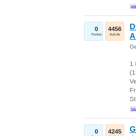
gol
D
0
4456
A
Punkte
Aufrufe
Ge
1 
(
Ve
Fr
St
1du
G
0
4245