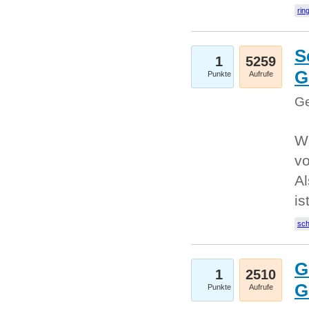
rin
S
1
5259
G
Punkte
Aufrufe
Ge
W
v
Al
is
sc
G
1
2510
G
Punkte
Aufrufe