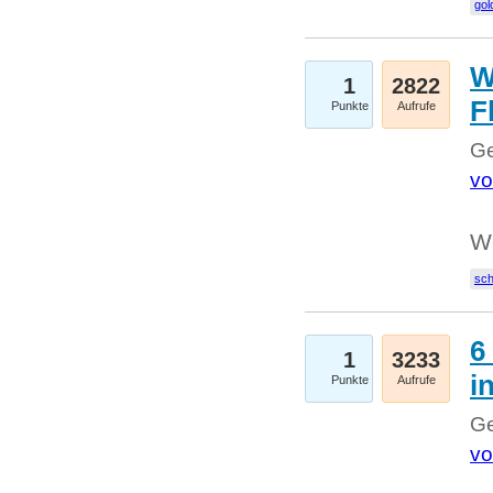
gol
W
1
2822
F
Punkte
Aufrufe
Ge
vo
W
sc
6
1
3233
i
Punkte
Aufrufe
Ge
vo