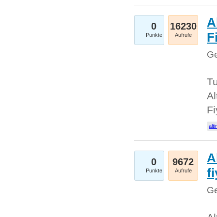
A
0
16230
Fi
Punkte
Aufrufe
Ge
Tu
Al
Fi
alti
A
0
9672
f
Punkte
Aufrufe
Ge