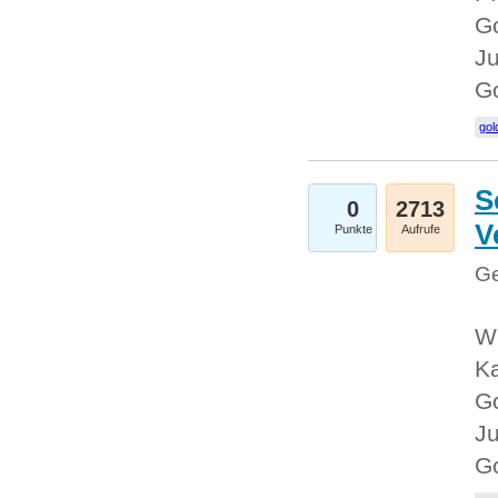
Go
Ju
G
gol
S
0
2713
V
Punkte
Aufrufe
Ge
Wi
Ka
Go
Ju
G