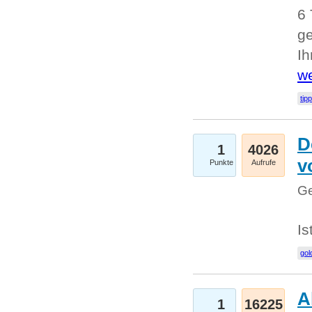
6 
ge
I
we
tip
D
1
4026
v
Punkte
Aufrufe
Ge
Is
gol
A
1
16225