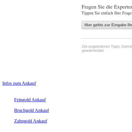
Fragen Sie die Expert
Tippen Sie einfach Ihre Frage
Die angebotenen Tipps, Dienste 
gewährleistet.
Haupt-
Laufendend aktualisierte Ankaufspreise...
Infos zum Ankauf
Sidebar
Aktuelle Preise Heute:
(Primary)
Feingold Ankauf
2026-08-08 - 15:20:34
-
23:50
Bruchgold Ankauf
2026-08-08 - 15:20:34
-
23:50
Zahngold Ankauf
2026-08-08 - 15:20:34
-
23:50