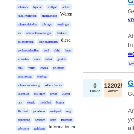
G
schmuck
fiyatlari
stuttgart
ankauf
Ge
Waren
raum-reutlingen
münzhändler
vo
schmuckhändler
tübingen
reutlingen
ata
schmuckbewertungen
1dukaten
Al
diese
goldschmuck
scheideanstalten
In
goldankaufstellen
gold
altini
braut
we
armreifen
adana
bilzik
günlük
juw
canli
yarim
ceyrek
heilbronn
grammwage
ohrringe
G
0
122025
schmuckschätzung
silberschmuck
Punkte
Aufrufe
Ge
kostenlos
esslingen
preise
22ayar
tam
çeyrek
modelleri
burma
An
1brillant
palladium
weißgold
ring
ye
damenring
schätzen
kette
fachmann
Informationen
al
gebraucht
goldkette