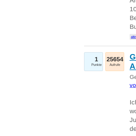
Al
10
Be
Bu
alti
G
1
25654
A
Punkte
Aufrufe
Ge
vo
Ic
w
Ju
d