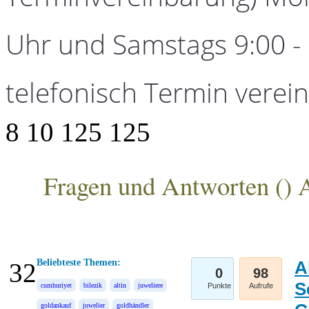
Uhr und Samstags 9:00 - 1
telefonisch Termin verei
8
10
125
125
Fragen und Antworten (
) 
ANKA Edelmetallhandelsgesellschaft mbH
Beliebteste Themen:
A
32
0
98
S
cumhuriyet
bilezik
altin
juweliere
Punkte
Aufrufe
goldankauf
juwelier
goldhändler