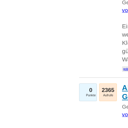
Ge
vo
Ei
we
Kl
gü
W
gol
A
0
2365
G
Punkte
Aufrufe
Ge
vo