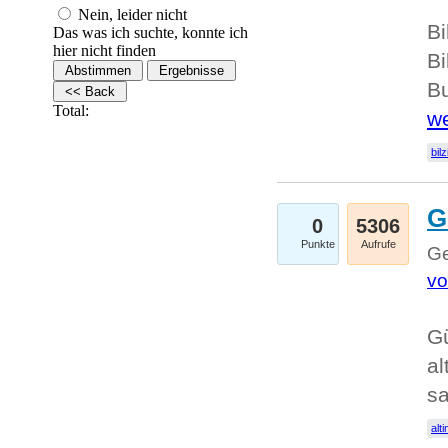
Nein, leider nicht
Bi
Das was ich suchte, konnte ich
hier nicht finden
Bi
Bu
Total:
we
bilz
G
0
5306
Punkte
Aufrufe
Ge
vo
Gü
al
sa
alti