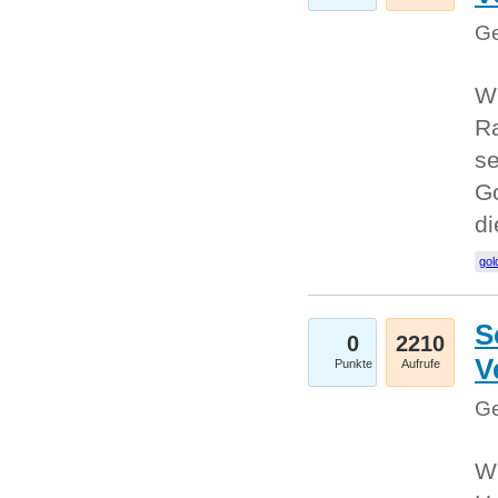
Ge
Wi
Ra
se
Go
d
gol
S
0
2210
V
Punkte
Aufrufe
Ge
Wi