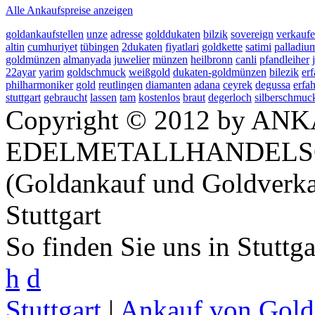
Alle Ankaufspreise anzeigen
goldankaufstellen
unze
adresse
golddukaten
bilzik
sovereign
verkauf
altin
cumhuriyet
tübingen
2dukaten
fiyatlari
goldkette
satimi
palladiu
goldmünzen
almanyada
juwelier
münzen
heilbronn
canli
pfandleiher
22ayar
yarim
goldschmuck
weißgold
dukaten-goldmünzen
bilezik
er
philharmoniker
gold
reutlingen
diamanten
adana
ceyrek
degussa
erfa
stuttgart
gebraucht
lassen
tam
kostenlos
braut
degerloch
silberschmuc
Copyright © 2012 by ANK
EDELMETALLHANDELS
(Goldankauf und Goldverka
Stuttgart
So finden Sie uns in Stuttg
h
d
Stuttgart
|
Ankauf von Gold 