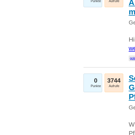
A
Punkte
Aufrufe
m
Ge
Hi
we
gol
S
0
3744
G
Punkte
Aufrufe
P
Ge
Wi
Pf