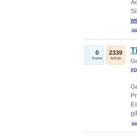
A
Si
we
go
T
0
2339
Punkte
Aufrufe
Ge
vo
Go
Pr
Es
g
pre