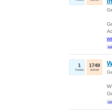
I
Ge
Go
Ad
we
gol
W
1
1749
Punkte
Aufrufe
Ge
Wi
G
un