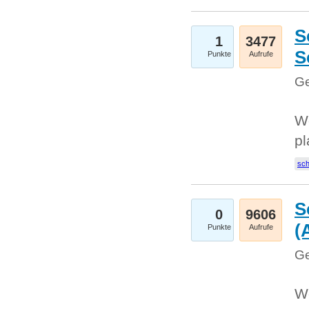
S
1
3477
S
Punkte
Aufrufe
Ge
Wo
pl
sc
S
0
9606
(
Punkte
Aufrufe
Ge
We