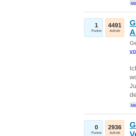
juw
G
1
4491
A
Punkte
Aufrufe
Ge
vo
Ic
w
Ju
d
juw
G
0
2936
V
Punkte
Aufrufe