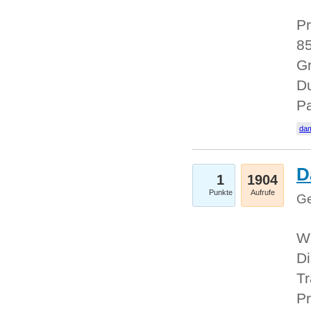
Pr
85
Gr
Du
Pa
dam
D
1
1904
Punkte
Aufrufe
Ge
W
Di
Tr
Pr