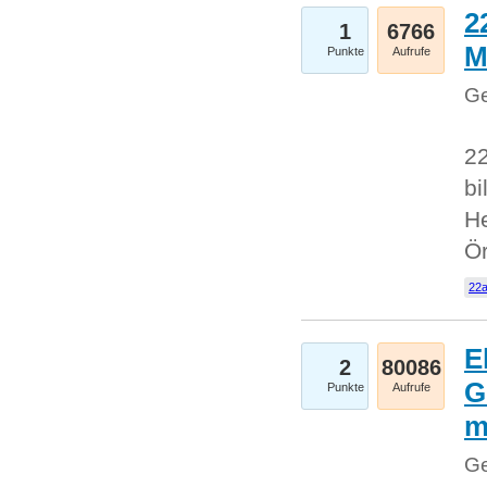
2
1
6766
M
Punkte
Aufrufe
Ge
22
bi
He
Ö
22a
E
2
80086
G
Punkte
Aufrufe
Ge