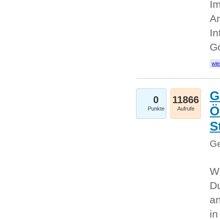
Im
An
In
G
wie
G
0
11866
Ö
Punkte
Aufrufe
S
Ge
Wi
Du
an
i