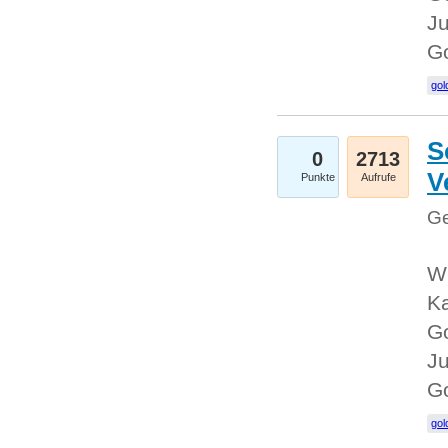
Ju
G
gol
S
0
2713
V
Punkte
Aufrufe
Ge
Wi
Ka
Go
Ju
G
gol