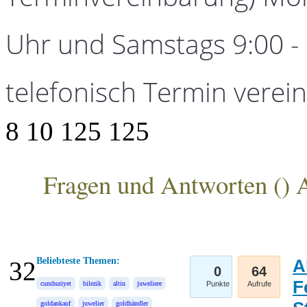
Uhr und Samstags 9:00 - 1
telefonisch Termin verei
8
10
125
125
Fragen und Antworten (
) 
ANKA Edelmetallhandelsgesellschaft mbH
Beliebteste Themen:
A
32
0
64
F
cumhuriyet
bilezik
altin
juweliere
Punkte
Aufrufe
goldankauf
juwelier
goldhändler