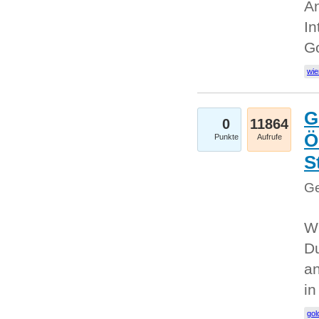
An
In
G
wie
G
0
11864
Ö
Punkte
Aufrufe
S
Ge
Wi
Du
an
i
gol