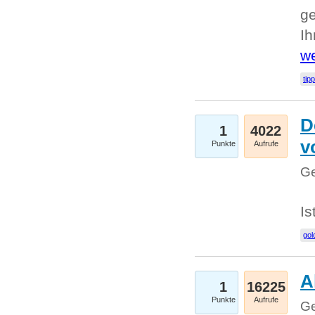
ge
I
we
tip
D
1
4022
v
Punkte
Aufrufe
Ge
Is
gol
A
1
16225
Punkte
Aufrufe
Ge