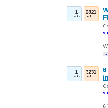
W
1
2821
F
Punkte
Aufrufe
Ge
vo
W
sc
6
1
3231
i
Punkte
Aufrufe
Ge
vo
6 