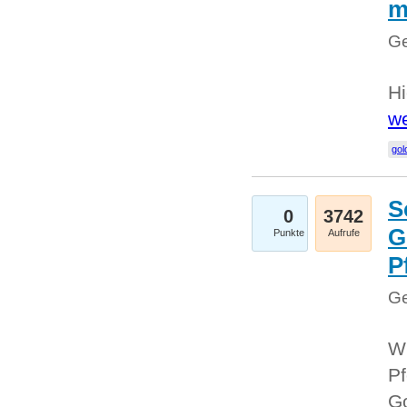
m
Ge
Hi
we
gol
S
0
3742
G
Punkte
Aufrufe
P
Ge
Wi
Pf
Go