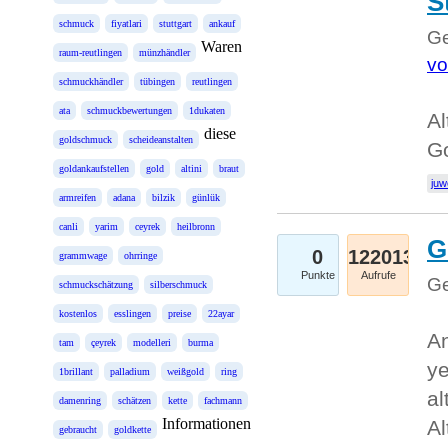
S
schmuck
fiyatlari
stuttgart
ankauf
Ge
Waren
raum-reutlingen
münzhändler
vo
schmuckhändler
tübingen
reutlingen
ata
schmuckbewertungen
1dukaten
Al
diese
goldschmuck
scheideanstalten
Go
goldankaufstellen
gold
altini
braut
juw
armreifen
adana
bilzik
günlük
canli
yarim
ceyrek
heilbronn
G
0
122013
grammwage
ohrringe
Punkte
Aufrufe
Ge
schmuckschätzung
silberschmuck
kostenlos
esslingen
preise
22ayar
An
tam
çeyrek
modelleri
burma
ye
1brillant
palladium
weißgold
ring
al
damenring
schätzen
kette
fachmann
Informationen
Al
gebraucht
goldkette