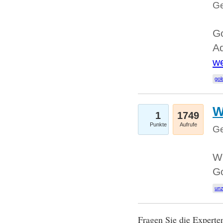
Ge
Go
Ad
we
gol
W
1
1749
Punkte
Aufrufe
Ge
Wi
G
un
Fragen Sie die Expert