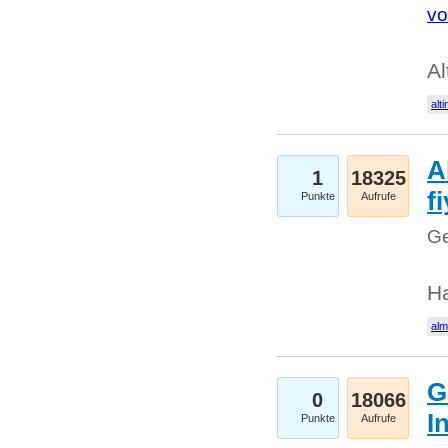
vo
Al
alti
A
1
18325
fi
Punkte
Aufrufe
Ge
H
al
G
0
18066
I
Punkte
Aufrufe