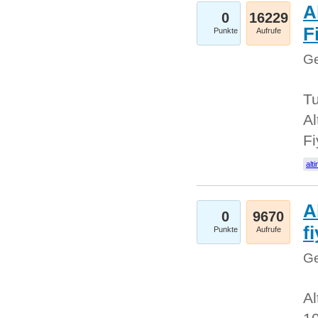
A
0
16229
Fi
Punkte
Aufrufe
Ge
Tu
Al
Fi
alti
A
0
9670
f
Punkte
Aufrufe
Ge
Al