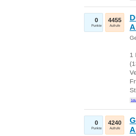
D
0
4455
A
Punkte
Aufrufe
Ge
1 
(
Ve
Fr
St
1du
G
0
4240
A
Punkte
Aufrufe