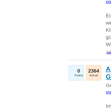
vo
Ei
we
Kl
gü
W
gol
A
0
2364
G
Punkte
Aufrufe
Ge
vo
Im