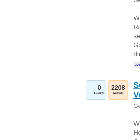
Ge
Wi
Ra
se
Go
d
gol
S
0
2208
V
Punkte
Aufrufe
Ge
Wi
He