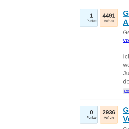
G
1
4491
A
Punkte
Aufrufe
Ge
vo
Ic
w
Ju
d
juw
G
0
2936
V
Punkte
Aufrufe