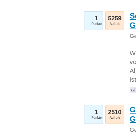
S
1
5259
G
Punkte
Aufrufe
Ge
W
v
Al
is
sc
G
1
2510
G
Punkte
Aufrufe
Ge