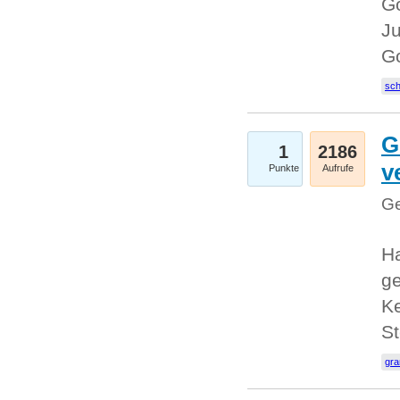
Go
Ju
G
sc
G
1
2186
v
Punkte
Aufrufe
Ge
H
ge
Ke
S
gr