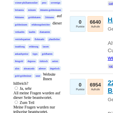
wiener-philharmoniker
peso
sovereign
cum
britannia
münzen
dukaten-goldmünzen
auf
4dukaten
golddukaten
2dukaten
H
0
6640
dieser
goldmünzen
erfahrungsberichte
Punkte
Aufrufe
Ge
verkaufen
kaufen
diamanten
vertriebspartner
flohmarkt
pfandleiher
Al
inzahlung
erfahrung
lassen
Cu
ankaufspreise
tipps
goldbarren
we
feingold
degussa
türkisch
satimi
yar
alim
almanyada
adresse
degerloch
Website
gold-goldmünze
unze
Ihnen
2
hilfreich?
0
6954
Ja, sehr
B
Punkte
Aufrufe
All meine Fragen wurden auf
dieser Seite beantwortet.
Ge
Zum Teil
Meine Fragen wurden nur
teilweise beantwortet.