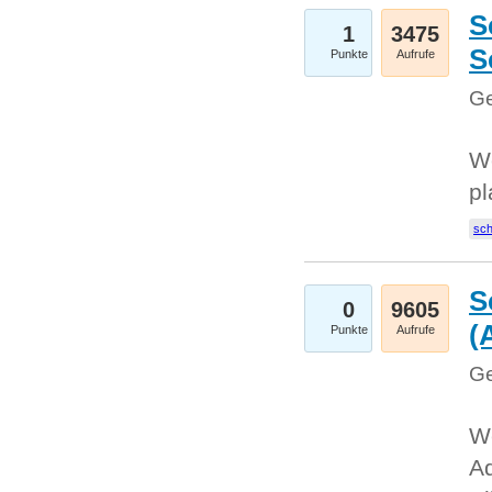
S
1
3475
S
Punkte
Aufrufe
Ge
Wo
pl
sc
S
0
9605
(
Punkte
Aufrufe
Ge
We
A