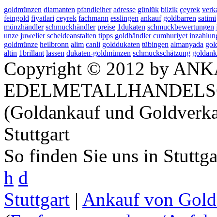
goldmünzen
diamanten
pfandleiher
adresse
günlük
bilzik
çeyrek
verk
feingold
fiyatlari
ceyrek
fachmann
esslingen
ankauf
goldbarren
satimi
münzhändler
schmuckhändler
preise
1dukaten
schmuckbewertungen
unze
juwelier
scheideanstalten
tipps
goldhändler
cumhuriyet
inzahlun
goldmünze
heilbronn
alim
canli
golddukaten
tübingen
almanyada
gol
altin
1brillant
lassen
dukaten-goldmünzen
schmuckschätzung
goldank
Copyright © 2012 by ANK
EDELMETALLHANDELS
(Goldankauf und Goldverka
Stuttgart
So finden Sie uns in Stuttg
h
d
Stuttgart
|
Ankauf von Gold 