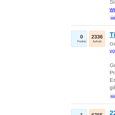
Si
we
go
T
0
2336
Punkte
Aufrufe
Ge
vo
Go
Pr
Es
g
pre
2