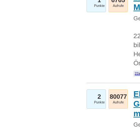
1
6765
M
Punkte
Aufrufe
Ge
22
bi
He
Ö
22a
E
2
80077
G
Punkte
Aufrufe
Ge