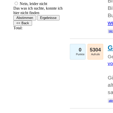
Bi
Nein, leider nicht
Bi
Das was ich suchte, konnte ich
hier nicht finden
Bu
we
Total:
bilz
G
0
5304
Punkte
Aufrufe
Ge
vo
Gü
al
sa
alti