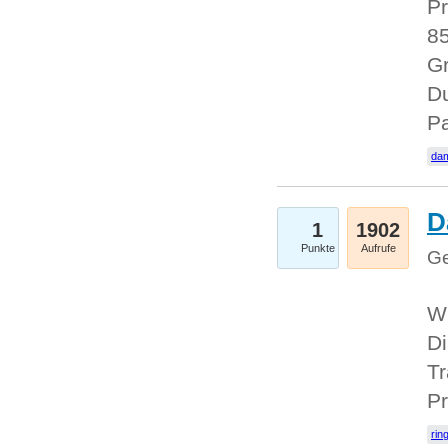
Pr
85
Gr
Du
Pa
dam
D
1
1902
Punkte
Aufrufe
Ge
W
Di
Tr
Pr
rin