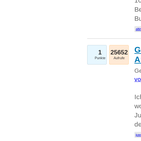
10
Be
Bu
alti
G
1
25652
A
Punkte
Aufrufe
Ge
vo
Ic
w
Ju
d
juw