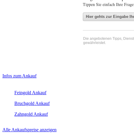
Tippen Sie einfach Ihre Frage
Die angebotenen Tipps, Dienste 
gewährleistet.
Haupt-
Laufendend aktualisierte Ankaufspreise...
Infos zum Ankauf
Sidebar
Aktuelle Preise Heute:
(Primary)
Feingold Ankauf
2026-08-07 - 00:48:02
-
23:50
Bruchgold Ankauf
2026-08-07 - 00:48:02
-
23:50
Zahngold Ankauf
2026-08-07 - 00:48:02
-
23:50
Alle Ankaufspreise anzeigen