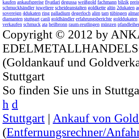
kaufen
ankaufspreise
fiyatlari
degussa
weißgold
fachmann
bilzik
prei
schmuckhändler
juweliere
scheideanstalten
goldkette
altin
2dukaten
a
sovereign
4dukaten
ring
palladium
degerloch
alim
tam
tübingen
alma
diamanten
stuttgart
canli
goldhändler
erfahrungsberichte
golddukaten
verkaufen
schmuck
ata
heilbronn
raum-reutlingen
münzen
pfandleihe
Copyright © 2012 by ANK
EDELMETALLHANDELS
(Goldankauf und Goldverka
Stuttgart
So finden Sie uns in Stuttg
h
d
Stuttgart
|
Ankauf von Gold 
(
Entfernungsrechner/Anfahr