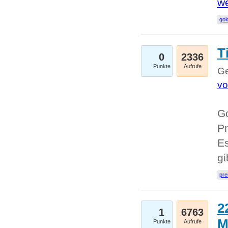
we
go
T
0
2336
Punkte
Aufrufe
Ge
vo
Go
Pr
Es
g
pre
2
1
6763
M
Punkte
Aufrufe