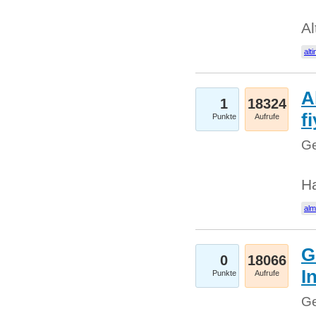
Al
alti
A
1
18324
fi
Punkte
Aufrufe
Ge
H
al
G
0
18066
I
Punkte
Aufrufe
Ge