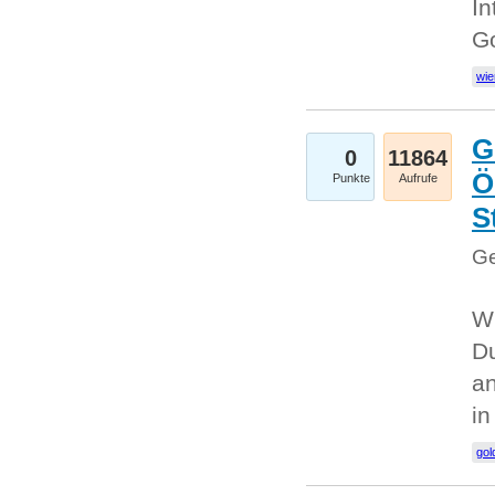
In
G
wie
G
0
11864
Ö
Punkte
Aufrufe
S
Ge
Wi
Du
an
i
gol