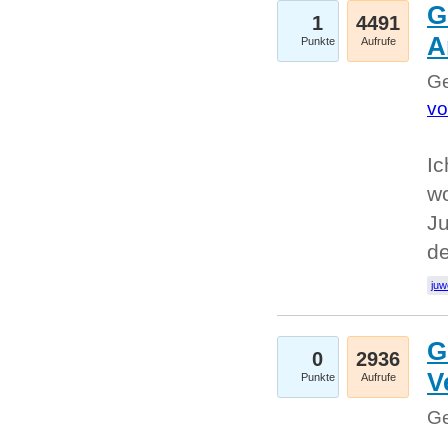
G
1
4491
A
Punkte
Aufrufe
Ge
vo
Ic
w
Ju
d
juw
G
0
2936
V
Punkte
Aufrufe
Ge