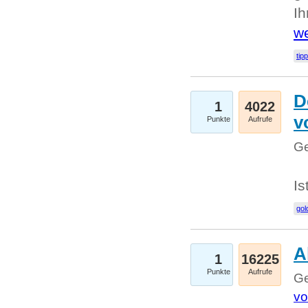
I
we
tip
D
1
4022
v
Punkte
Aufrufe
Ge
Is
gol
A
1
16225
Punkte
Aufrufe
Ge
vo