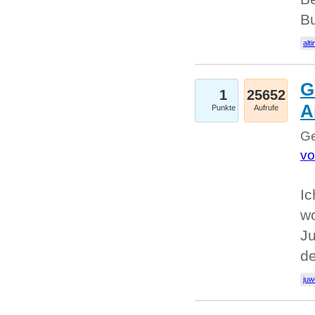
Bu
alti
G
1
25652
A
Punkte
Aufrufe
Ge
vo
Ic
w
Ju
d
juw