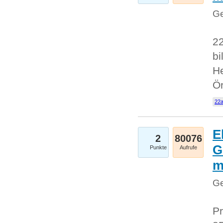
Ge
22
bi
He
Ö
22a
E
2
80076
G
Punkte
Aufrufe
Ge
Pr