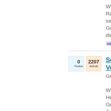
Wi
Ra
se
Go
d
gol
S
0
2207
V
Punkte
Aufrufe
Ge
Wi
He
Go