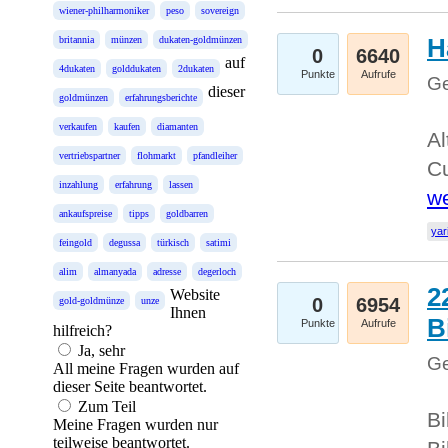
wiener-philharmoniker
peso
sovereign
H
britannia
münzen
dukaten-goldmünzen
0
6640
auf
4dukaten
golddukaten
2dukaten
Punkte
Aufrufe
Ge
dieser
goldmünzen
erfahrungsberichte
verkaufen
kaufen
diamanten
Al
vertriebspartner
flohmarkt
pfandleiher
Cu
inzahlung
erfahrung
lassen
we
ankaufspreise
tipps
goldbarren
yar
feingold
degussa
türkisch
satimi
alim
almanyada
adresse
degerloch
2
Website
0
6954
gold-goldmünze
unze
Ihnen
B
Punkte
Aufrufe
hilfreich?
Ja, sehr
Ge
All meine Fragen wurden auf
dieser Seite beantwortet.
Zum Teil
Bi
Meine Fragen wurden nur
teilweise beantwortet.