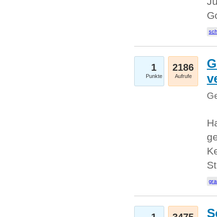
Ju
G
sc
G
1
2186
v
Punkte
Aufrufe
Ge
H
ge
Ke
S
gr
S