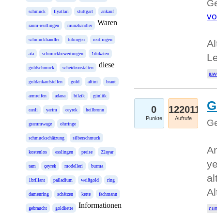
Ge
schmuck
fiyatlari
stuttgart
ankauf
vo
Waren
raum-reutlingen
münzhändler
schmuckhändler
tübingen
reutlingen
Al
ata
schmuckbewertungen
1dukaten
L
diese
goldschmuck
scheideanstalten
juw
goldankaufstellen
gold
altini
braut
armreifen
adana
bilzik
günlük
G
0
122011
canli
yarim
ceyrek
heilbronn
Punkte
Aufrufe
Ge
grammwage
ohrringe
schmuckschätzung
silberschmuck
An
kostenlos
esslingen
preise
22ayar
ye
tam
çeyrek
modelleri
burma
al
1brillant
palladium
weißgold
ring
Al
damenring
schätzen
kette
fachmann
Informationen
gebraucht
goldkette
cum