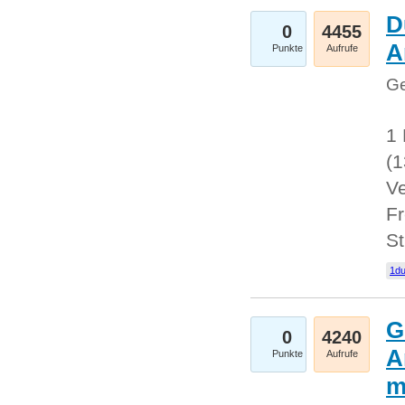
D
0
4455
A
Punkte
Aufrufe
Ge
1 
(
Ve
Fr
St
1du
G
0
4240
A
Punkte
Aufrufe
m