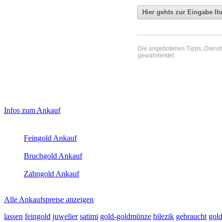
Die angebotenen Tipps, Dienste 
gewährleistet.
Haupt-
Laufendend aktualisierte Ankaufspreise...
Infos zum Ankauf
Sidebar
Aktuelle Preise Heute:
(Primary)
Feingold Ankauf
2026-08-06 - 20:07:32
-
19:50
Bruchgold Ankauf
2026-08-06 - 20:07:32
-
19:50
Zahngold Ankauf
2026-08-06 - 20:07:32
-
19:50
Alle Ankaufspreise anzeigen
lassen
feingold
juwelier
satimi
gold-goldmünze
bilezik
gebraucht
gol