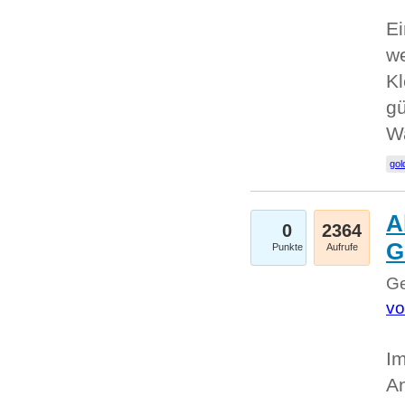
Ei
we
Kl
gü
W
gol
A
0
2364
G
Punkte
Aufrufe
Ge
vo
Im
An