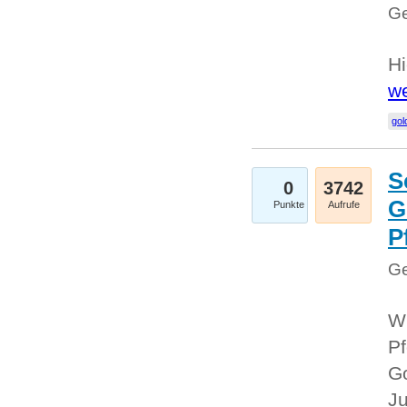
Ge
Hi
we
gol
S
0
3742
G
Punkte
Aufrufe
P
Ge
Wi
Pf
Go
Ju