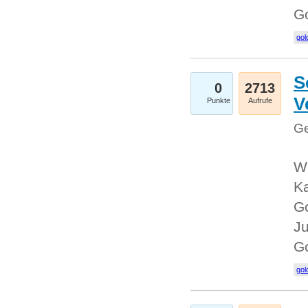
G
gol
S
0
2713
V
Punkte
Aufrufe
Ge
Wi
Ka
Go
Ju
G
gol