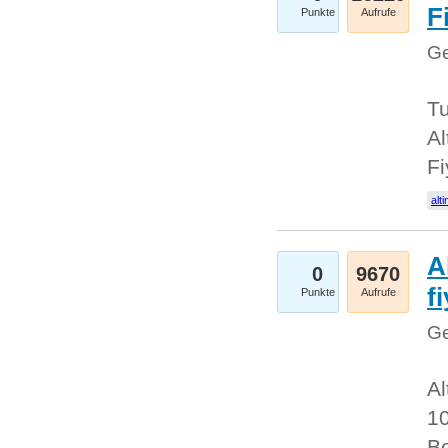
Fi
Punkte
Aufrufe
Ge
Tu
Al
Fi
alti
A
0
9670
f
Punkte
Aufrufe
Ge
Al
10
Be