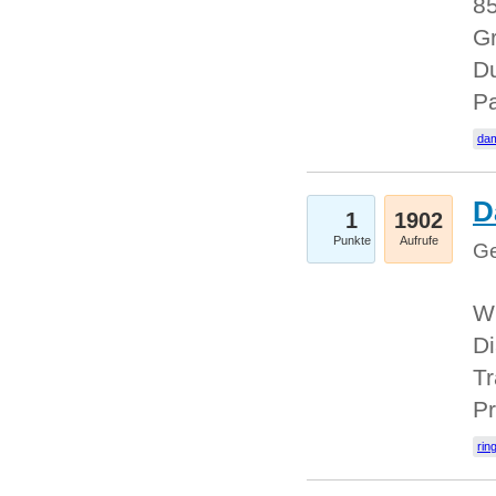
85
Gr
Du
Pa
dam
D
1
1902
Punkte
Aufrufe
Ge
W
Di
Tr
Pr
rin