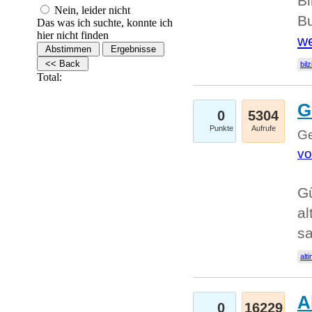
Bi
Nein, leider nicht
Bu
Das was ich suchte, konnte ich
hier nicht finden
we
bilz
Total:
G
0
5304
Punkte
Aufrufe
Ge
vo
Gü
al
sa
alti
A
0
16229