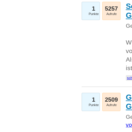
S
1
5257
G
Punkte
Aufrufe
Ge
W
v
Al
is
sc
G
1
2509
G
Punkte
Aufrufe
Ge
vo