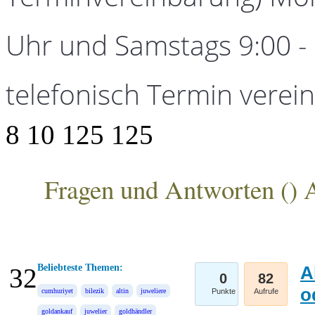
Uhr und Samstags 9:00 - 1
telefonisch Termin verei
8
10
125
125
Fragen und Antworten (
) 
ANKA Edelmetallhandelsgesellschaft mbH
Beliebteste Themen:
A
32
0
82
o
cumhuriyet
bilezik
altin
juweliere
Punkte
Aufrufe
goldankauf
juwelier
goldhändler