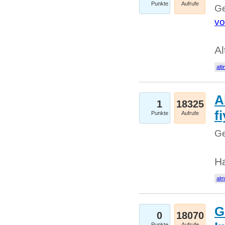
Punkte
Aufrufe
Ge
vo
Al
alti
A
1
18325
fi
Punkte
Aufrufe
Ge
H
al
G
0
18070
Punkte
Aufrufe