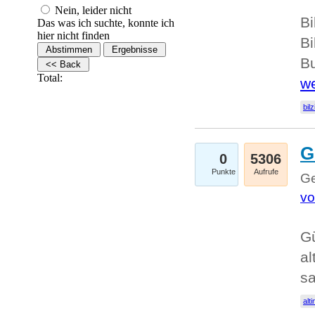
Nein, leider nicht
Bi
Das was ich suchte, konnte ich
hier nicht finden
Bi
Bu
Total:
we
bilz
G
0
5306
Punkte
Aufrufe
Ge
vo
Gü
al
sa
alti