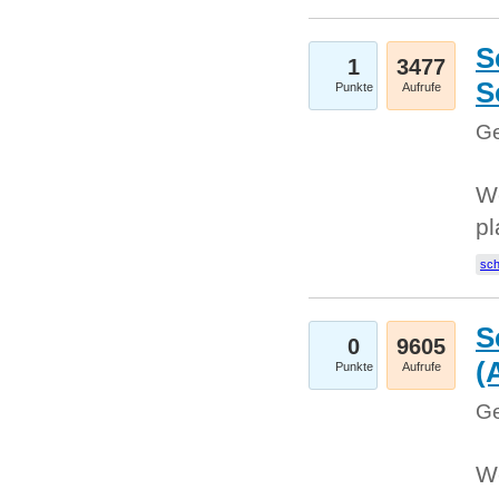
S
1
3477
S
Punkte
Aufrufe
Ge
Wo
pl
sc
S
0
9605
(
Punkte
Aufrufe
Ge
We