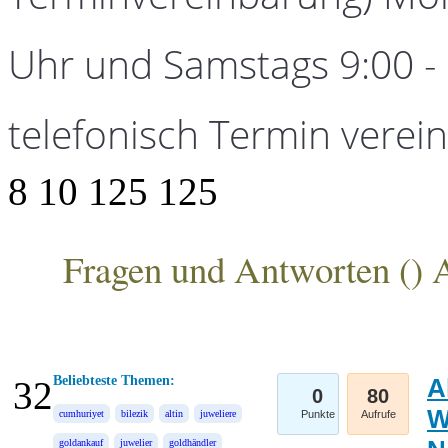
Uhr und Samstags 9:00 - 1
telefonisch Termin verei
8
10
125
125
Fragen und Antworten (
) 
ANKA Edelmetallhandelsgesellschaft mbH
Beliebteste Themen:
A
32
0
80
W
cumhuriyet
bilezik
altin
juweliere
Punkte
Aufrufe
goldankauf
juwelier
goldhändler