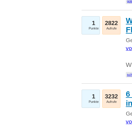
gol
W
1
2822
F
Punkte
Aufrufe
Ge
vo
W
sc
6
1
3232
i
Punkte
Aufrufe
Ge
vo