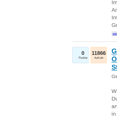
Im
An
In
G
wie
G
0
11866
Ö
Punkte
Aufrufe
S
Ge
Wi
Du
an
i