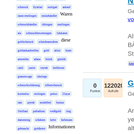
N
schmuck
fiyatlari
stuttgart
ankauf
Ge
Waren
raum-reutlingen
münzhändler
vo
schmuckhändler
tübingen
reutlingen
ata
schmuckbewertungen
1dukaten
Al
diese
goldschmuck
scheideanstalten
BĂ
goldankaufstellen
gold
altini
braut
St
armreifen
adana
bilzik
günlük
juw
canli
yarim
ceyrek
heilbronn
grammwage
ohrringe
G
0
122020
schmuckschätzung
silberschmuck
Punkte
Aufrufe
Ge
kostenlos
esslingen
preise
22ayar
tam
çeyrek
modelleri
burma
An
1brillant
palladium
weißgold
ring
ye
damenring
schätzen
kette
fachmann
Informationen
al
gebraucht
goldkette