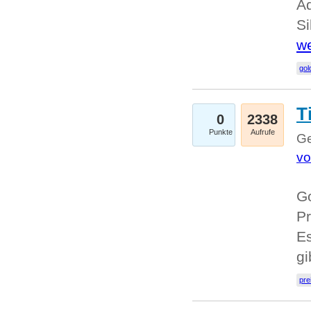
A
Si
we
go
T
0
2338
Punkte
Aufrufe
Ge
vo
Go
Pr
Es
g
pre