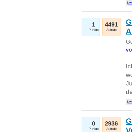
juw
G
1
4491
A
Punkte
Aufrufe
Ge
vo
Ic
w
Ju
d
juw
G
0
2936
V
Punkte
Aufrufe