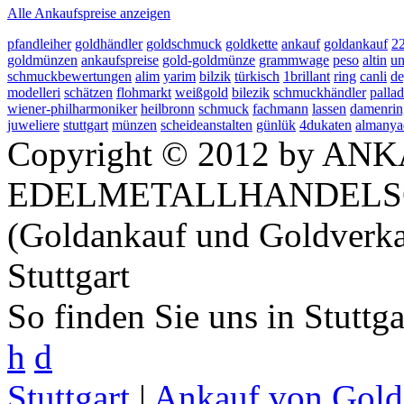
Alle Ankaufspreise anzeigen
pfandleiher
goldhändler
goldschmuck
goldkette
ankauf
goldankauf
2
goldmünzen
ankaufspreise
gold-goldmünze
grammwage
peso
altin
un
schmuckbewertungen
alim
yarim
bilzik
türkisch
1brillant
ring
canli
de
modelleri
schätzen
flohmarkt
weißgold
bilezik
schmuckhändler
palla
wiener-philharmoniker
heilbronn
schmuck
fachmann
lassen
damenrin
juweliere
stuttgart
münzen
scheideanstalten
günlük
4dukaten
almanya
Copyright © 2012 by ANK
EDELMETALLHANDELS
(Goldankauf und Goldverka
Stuttgart
So finden Sie uns in Stuttg
h
d
Stuttgart
|
Ankauf von Gold 