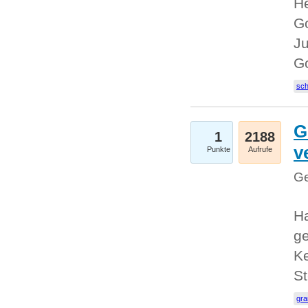
He
Go
Ju
G
sc
G
1
2188
v
Punkte
Aufrufe
Ge
H
ge
Ke
S
gr