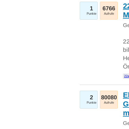
2
1
6766
M
Punkte
Aufrufe
Ge
22
bi
He
Ö
22a
E
2
80080
G
Punkte
Aufrufe
Ge