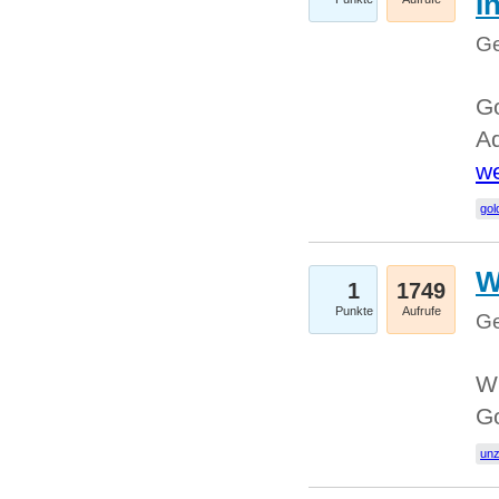
I
Ge
Go
Ad
we
gol
W
1
1749
Punkte
Aufrufe
Ge
Wi
G
un