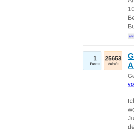
Al
10
Be
Bu
alti
G
1
25653
A
Punkte
Aufrufe
Ge
vo
Ic
w
Ju
d