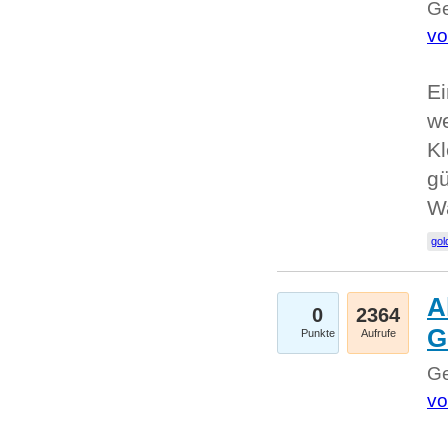
Ge
vo
Ei
we
Kl
gü
W
gol
A
0
2364
G
Punkte
Aufrufe
Ge
vo