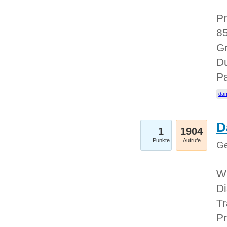
Pr
85
Gr
Du
Pa
dam
D
1
1904
Punkte
Aufrufe
Ge
W
Di
Tr
Pr