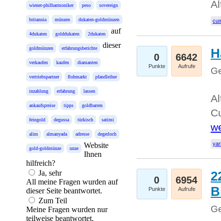
Al
wiener-philharmoniker
peso
sovereign
britannia
münzen
dukaten-goldmünzen
cum
auf
4dukaten
golddukaten
2dukaten
dieser
goldmünzen
erfahrungsberichte
H
0
6642
verkaufen
kaufen
diamanten
Punkte
Aufrufe
Ge
vertriebspartner
flohmarkt
pfandleiher
inzahlung
erfahrung
lassen
Al
ankaufspreise
tipps
goldbarren
Cu
feingold
degussa
türkisch
satimi
we
alim
almanyada
adresse
degerloch
yar
Website
gold-goldmünze
unze
Ihnen
hilfreich?
Ja, sehr
2
0
6954
All meine Fragen wurden auf
B
Punkte
Aufrufe
dieser Seite beantwortet.
Zum Teil
Ge
Meine Fragen wurden nur
teilweise beantwortet.