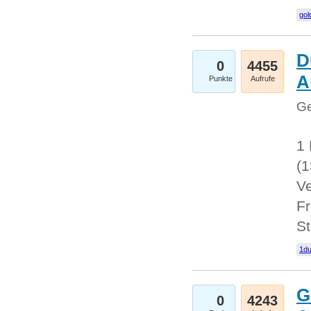
gol
D
0
4455
A
Punkte
Aufrufe
Ge
1 
(
Ve
Fr
St
1du
G
0
4243