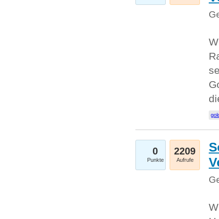
Ge
Wi
Ra
se
Go
d
gol
S
0
2209
V
Punkte
Aufrufe
Ge
Wi