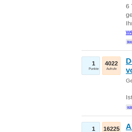
6 
ge
I
we
tip
D
1
4022
v
Punkte
Aufrufe
Ge
Is
gol
A
1
16225