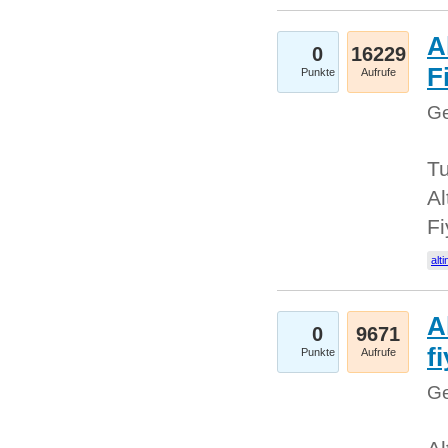
A
0
16229
Fi
Punkte
Aufrufe
Ge
Tu
Al
Fi
alti
A
0
9671
f
Punkte
Aufrufe
Ge