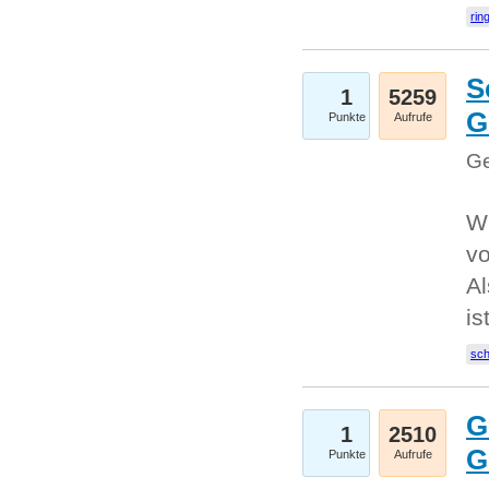
rin
S
1
5259
G
Punkte
Aufrufe
Ge
W
v
Al
is
sc
G
1
2510
G
Punkte
Aufrufe