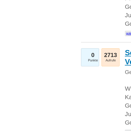
Go
Ju
G
gol
S
0
2713
V
Punkte
Aufrufe
Ge
Wi
Ka
Go
Ju
G