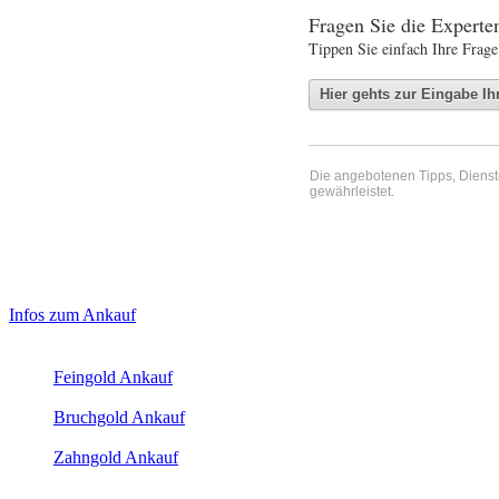
Fragen Sie die Expert
Tippen Sie einfach Ihre Frage
Die angebotenen Tipps, Dienste 
gewährleistet.
Haupt-
Laufendend aktualisierte Ankaufspreise...
Infos zum Ankauf
Sidebar
Aktuelle Preise Heute:
(Primary)
Feingold Ankauf
2026-08-07 - 23:31:24
-
22:50
Bruchgold Ankauf
2026-08-07 - 23:31:24
-
22:50
Zahngold Ankauf
2026-08-07 - 23:31:24
-
22:50