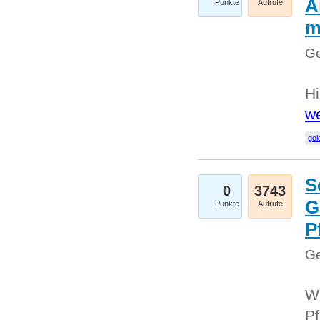
A
Punkte
Aufrufe
m
Ge
Hi
we
gol
S
0
3743
G
Punkte
Aufrufe
P
Ge
Wi
Pf