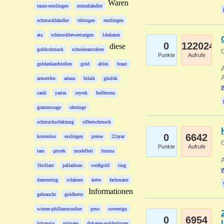
Waren
raum-reutlingen
münzhändler
schmuckhändler
tübingen
reutlingen
ata
schmuckbewertungen
1dukaten
0
122024
diese
goldschmuck
scheideanstalten
G
Punkte
Aufrufe
goldankaufstellen
gold
altini
braut
A
A
armreifen
adana
bilzik
günlük
w
canli
yarim
ceyrek
heilbronn
grammwage
ohrringe
schmuckschätzung
silberschmuck
0
6642
kostenlos
esslingen
preise
22ayar
G
Punkte
Aufrufe
tam
çeyrek
modelleri
burma
A
1brillant
palladium
weißgold
ring
w
damenring
schätzen
kette
fachmann
Informationen
gebraucht
goldkette
wiener-philharmoniker
peso
sovereign
0
6954
britannia
münzen
dukaten-goldmünzen