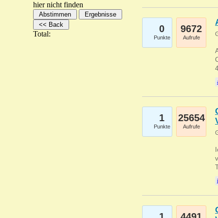
hier nicht finden
0
9672
Total:
G
Punkte
Aufrufe
A
C
1
25654
Punkte
Aufrufe
G
1
4491