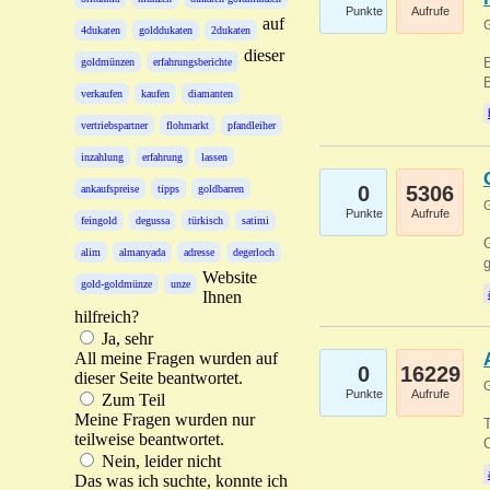
Punkte
Aufrufe
auf
G
4dukaten
golddukaten
2dukaten
dieser
B
goldmünzen
erfahrungsberichte
B
verkaufen
kaufen
diamanten
vertriebspartner
flohmarkt
pfandleiher
inzahlung
erfahrung
lassen
0
5306
ankaufspreise
tipps
goldbarren
G
Punkte
Aufrufe
feingold
degussa
türkisch
satimi
G
alim
almanyada
adresse
degerloch
g
Website
gold-goldmünze
unze
Ihnen
hilfreich?
Ja, sehr
All meine Fragen wurden auf
0
16229
dieser Seite beantwortet.
G
Punkte
Aufrufe
Zum Teil
Meine Fragen wurden nur
T
teilweise beantwortet.
O
Nein, leider nicht
Das was ich suchte, konnte ich