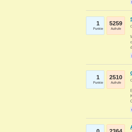
1
5259
G
Punkte
Aufrufe
1
2510
G
Punkte
Aufrufe
E
K
0
2364