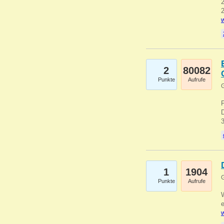
2
2
w
2
80082
Punkte
Aufrufe
G
1
1904
G
Punkte
Aufrufe
e
w