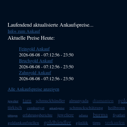
Haupt-
Laufendend aktualisierte Ankaufspreise...
Infos zum Ankauf
Sidebar
Aktuelle Preise Heute:
(Primary)
Feingold Ankauf
2026-08-08 - 07:12:56
-
23:50
Bruchgold Ankauf
2026-08-08 - 07:12:56
-
23:50
Zahngold Ankauf
2026-08-08 - 07:12:56
-
23:50
Alle Ankaufspreise anzeigen
tam
gol
diamanten
schmuckhändler
almanyada
juwelier
türkisch
schmuckschätzung
heilbronn
cumhuriyet
ankaufspreise
burma
juweliere
erfahrungsberichte
fiyatlari
adana
tübingen
goldhändler
verkaufen
goldankaufstellen
günlük
tipps