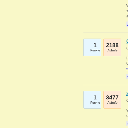
W
s
1
2188
G
Punkte
Aufrufe
O
w
1
3477
G
Punkte
Aufrufe
W