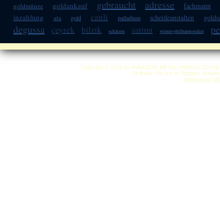
gebraucht
adresse
goldankauf
fachmann
goldmünze
canli
inzahlung
scheideanstalten
gold
ata
gold
palladium
degussa
pe
çeyrek
bilzik
satimi
schätzen
wiener-philharmoniker
Copyright © 2012 by ANKA EDELMETALLHANDELSGESELLSC
So finden Sie uns in Stuttgart: Anfah
Impressum
|
A