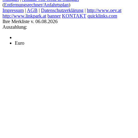
(
Entfernungsrechner/Anfahrtsplan
)
Impressum
|
AGB
|
Datenschutzerklärung
|
http://www.oev.at
http://www.linkpark.at
banner
KONTAKT
quicklinks.com
Ihre Merkliste v. 06.08.2026
Auszahlung:
Euro