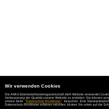
Wir verwenden Cookies
Die ANKA Edelmetallhandelsgesellschaft mbH Website verwendet Cookie
Verbesserung der Qualität unserer Website zu erstellen. Sie können uns
unsere Seite
"Datenschutz-Richtlinien"
besuchen. Eine Standardoption 
Datenschutz-Richtlinien erfahren möchten, klicken Sie unten auf die Sch