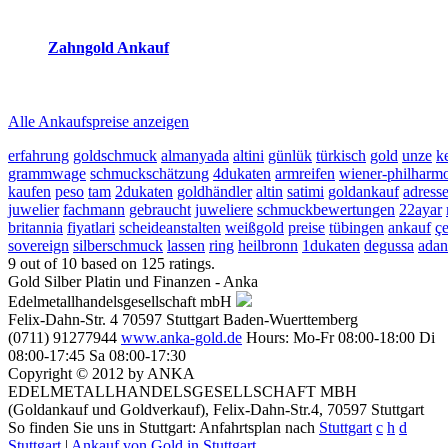
2026-08-06 - 22:08:25
-
21:50
Zahngold Ankauf
2026-08-06 - 22:08:25
-
21:50
Alle Ankaufspreise anzeigen
erfahrung
goldschmuck
almanyada
altini
günlük
türkisch
gold
unze
ke
grammwage
schmuckschätzung
4dukaten
armreifen
wiener-philharm
kaufen
peso
tam
2dukaten
goldhändler
altin
satimi
goldankauf
adress
juwelier
fachmann
gebraucht
juweliere
schmuckbewertungen
22ayar
britannia
fiyatlari
scheideanstalten
weißgold
preise
tübingen
ankauf
ç
sovereign
silberschmuck
lassen
ring
heilbronn
1dukaten
degussa
adan
9
out of
10
based on
125
ratings.
Gold Silber Platin und Finanzen - Anka
Edelmetallhandelsgesellschaft mbH
Felix-Dahn-Str. 4
70597
Stuttgart
Baden-Wuerttemberg
(0711) 91277944
www.anka-gold.de
Hours:
Mo-Fr 08:00-18:00
Di
08:00-17:45
Sa 08:00-17:30
Copyright © 2012 by ANKA
EDELMETALLHANDELSGESELLSCHAFT MBH
(Goldankauf und Goldverkauf), Felix-Dahn-Str.4, 70597 Stuttgart
So finden Sie uns in Stuttgart: Anfahrtsplan nach
Stuttgart
c
h
d
Stuttgart
|
Ankauf von Gold in Stuttgart