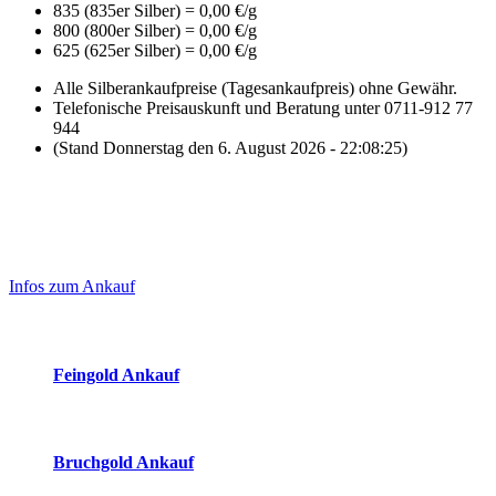
835 (835er Silber) = 0,00 €/g
800 (800er Silber) = 0,00 €/g
625 (625er Silber) = 0,00 €/g
Alle Silberankaufpreise (Tagesankaufpreis) ohne Gewähr.
Telefonische Preisauskunft und Beratung unter 0711-912 77
944
(Stand Donnerstag den 6. August 2026 - 22:08:25)
Laufendend aktualisierte Ankaufspreise...
Haupt-
Sidebar
Infos zum Ankauf
(Primary)
Aktuelle Preise Heute:
Feingold Ankauf
2026-08-06 - 22:08:25
-
21:50
Bruchgold Ankauf