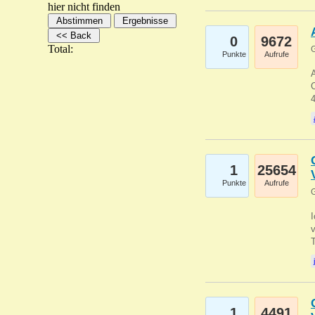
hier nicht finden
0
9672
Total:
G
Punkte
Aufrufe
A
C
1
25654
Punkte
Aufrufe
G
1
4491