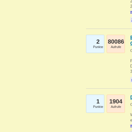
2
2
w
2
80086
Punkte
Aufrufe
G
1
1904
G
Punkte
Aufrufe
e
w