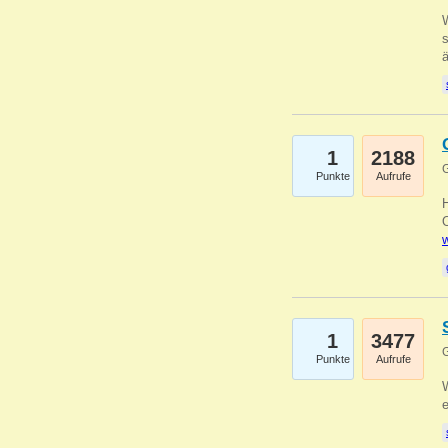
W
s
1
2188
G
Punkte
Aufrufe
O
w
1
3477
G
Punkte
Aufrufe
W