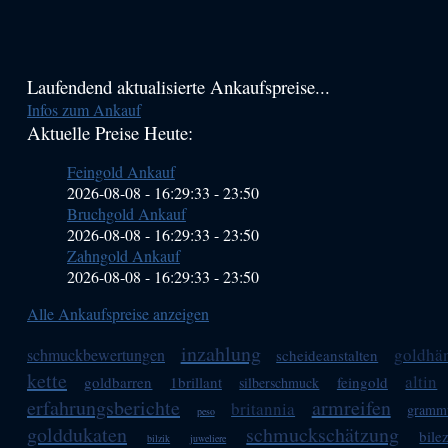
Haupt-
Laufendend aktualisierte Ankaufspreise...
Infos zum Ankauf
Sidebar
Aktuelle Preise Heute:
(Primary)
Feingold Ankauf
2026-08-08 - 16:29:33
-
23:50
Bruchgold Ankauf
2026-08-08 - 16:29:33
-
23:50
Zahngold Ankauf
2026-08-08 - 16:29:33
-
23:50
Alle Ankaufspreise anzeigen
inzahlung
goldhä
schmuckbewertungen
scheideanstalten
kette
altin
goldbarren
1brillant
feingold
silberschmuck
erfahrungsberichte
armreifen
britannia
gramm
peso
golddukaten
schmuckschätzung
bile
bilzik
juweliere