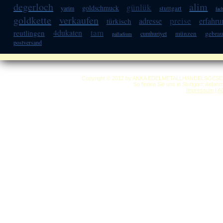
degerloch
alim
günlük
goldschmuck
stuttgart
yarim
fac
goldkette
verkaufen
preise
adresse
erfahru
türkisch
tam
4dukaten
reutlingen
münzen
gebrau
cumhuriyet
palladium
postversand
Copyright © 2012 by ANKA EDELMETALLHANDELSGESELLSC
So finden Sie uns in Stuttgart: Anfah
Impressum
|
A