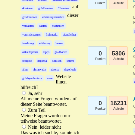
Punkte
Aufrufe
auf
G
4dukaten
golddukaten
2dukaten
dieser
B
goldmünzen
erfahrungsberichte
B
verkaufen
kaufen
diamanten
vertriebspartner
flohmarkt
pfandleiher
inzahlung
erfahrung
lassen
0
5306
ankaufspreise
tipps
goldbarren
G
Punkte
Aufrufe
feingold
degussa
türkisch
satimi
G
alim
almanyada
adresse
degerloch
g
Website
gold-goldmünze
unze
Ihnen
hilfreich?
Ja, sehr
All meine Fragen wurden auf
0
16231
dieser Seite beantwortet.
G
Punkte
Aufrufe
Zum Teil
Meine Fragen wurden nur
T
teilweise beantwortet.
O
Nein, leider nicht
Das was ich suchte, konnte ich