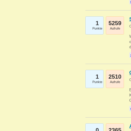
1
5259
G
Punkte
Aufrufe
1
2510
G
Punkte
Aufrufe
E
K
0
2365