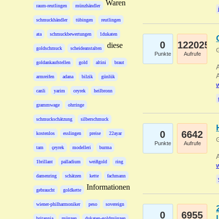
Waren
raum-reutlingen
münzhändler
schmuckhändler
tübingen
reutlingen
ata
schmuckbewertungen
1dukaten
0
122025
diese
goldschmuck
scheideanstalten
G
Punkte
Aufrufe
goldankaufstellen
gold
altini
braut
A
A
armreifen
adana
bilzik
günlük
w
canli
yarim
ceyrek
heilbronn
grammwage
ohrringe
schmuckschätzung
silberschmuck
0
6642
kostenlos
esslingen
preise
22ayar
G
Punkte
Aufrufe
tam
çeyrek
modelleri
burma
A
1brillant
palladium
weißgold
ring
w
damenring
schätzen
kette
fachmann
Informationen
gebraucht
goldkette
wiener-philharmoniker
peso
sovereign
0
6955
britannia
münzen
dukaten-goldmünzen