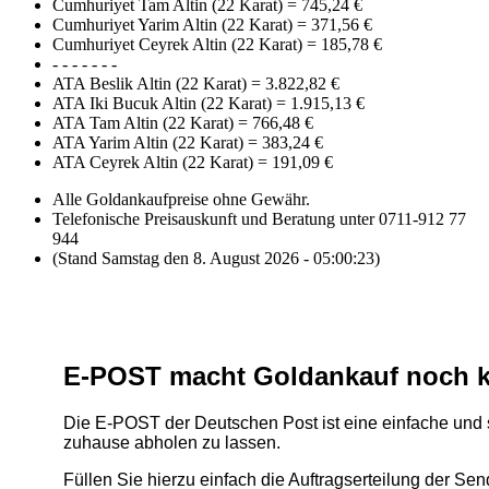
Cumhuriyet Tam Altin (22 Karat)
=
745,24 €
Cumhuriyet Yarim Altin (22 Karat)
=
371,56 €
Cumhuriyet Ceyrek Altin (22 Karat)
=
185,78 €
- - - - - - -
ATA Beslik Altin (22 Karat)
=
3.822,82 €
ATA Iki Bucuk Altin (22 Karat)
=
1.915,13 €
ATA Tam Altin (22 Karat)
=
766,48 €
ATA Yarim Altin (22 Karat)
=
383,24 €
ATA Ceyrek Altin (22 Karat)
=
191,09 €
Alle Goldankaufpreise ohne Gewähr.
Telefonische Preisauskunft und Beratung unter 0711-912 77
944
(Stand Samstag den 8. August 2026 - 05:00:23)
E-POST macht Goldankauf noch k
Die E-POST der Deutschen Post ist eine einfache und
zuhause abholen zu lassen.
Füllen Sie hierzu einfach die Auftragserteilung der S