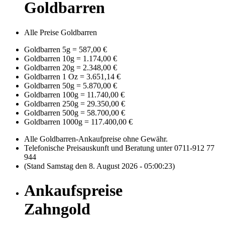
Goldbarren
Alle Preise Goldbarren
Goldbarren 5g
=
587,00 €
Goldbarren 10g
=
1.174,00 €
Goldbarren 20g
=
2.348,00 €
Goldbarren 1 Oz
=
3.651,14 €
Goldbarren 50g
=
5.870,00 €
Goldbarren 100g
=
11.740,00 €
Goldbarren 250g
=
29.350,00 €
Goldbarren 500g
=
58.700,00 €
Goldbarren 1000g
=
117.400,00 €
Alle Goldbarren-Ankaufpreise ohne Gewähr.
Telefonische Preisauskunft und Beratung unter 0711-912 77
944
(Stand Samstag den 8. August 2026 - 05:00:23)
Ankaufspreise
Zahngold