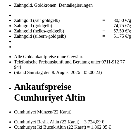
Zahngold, Goldkronen, Dentallegierungen
Zahngold (satt-goldgelb)
=
80,50 €/g
Zahngold (goldgelb)
=
74,75 €/g
Zahngold (helles-goldgelb)
=
57,50 €/g
Zahngold (silbern-goldgelb)
=
51,75 €/g
Alle Goldankaufpreise ohne Gewähr.
Telefonische Preisauskunft und Beratung unter 0711-912 77
944
(Stand Samstag den 8. August 2026 - 05:00:23)
Ankaufspreise
Cumhuriyet Altin
Cumhuriyet Münzen(22 Karat)
Cumhuriyet Beslik Altin (22 Karat)
=
3.724,09 €
Cumhuriyet Iki Bucuk Altin (22 Karat)
=
1.862,05 €