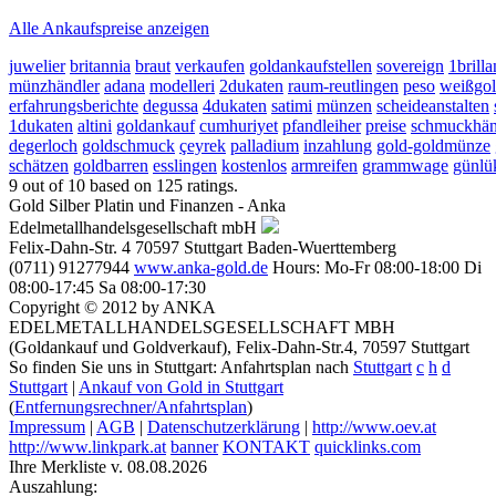
Alle Ankaufspreise anzeigen
juwelier
britannia
braut
verkaufen
goldankaufstellen
sovereign
1brilla
münzhändler
adana
modelleri
2dukaten
raum-reutlingen
peso
weißgo
erfahrungsberichte
degussa
4dukaten
satimi
münzen
scheideanstalten
1dukaten
altini
goldankauf
cumhuriyet
pfandleiher
preise
schmuckhän
degerloch
goldschmuck
çeyrek
palladium
inzahlung
gold-goldmünze
schätzen
goldbarren
esslingen
kostenlos
armreifen
grammwage
günlü
9
out of
10
based on
125
ratings.
Gold Silber Platin und Finanzen - Anka
Edelmetallhandelsgesellschaft mbH
Felix-Dahn-Str. 4
70597
Stuttgart
Baden-Wuerttemberg
(0711) 91277944
www.anka-gold.de
Hours:
Mo-Fr 08:00-18:00
Di
08:00-17:45
Sa 08:00-17:30
Copyright © 2012 by ANKA
EDELMETALLHANDELSGESELLSCHAFT MBH
(Goldankauf und Goldverkauf), Felix-Dahn-Str.4, 70597 Stuttgart
So finden Sie uns in Stuttgart: Anfahrtsplan nach
Stuttgart
c
h
d
Stuttgart
|
Ankauf von Gold in Stuttgart
(
Entfernungsrechner/Anfahrtsplan
)
Impressum
|
AGB
|
Datenschutzerklärung
|
http://www.oev.at
http://www.linkpark.at
banner
KONTAKT
quicklinks.com
Ihre Merkliste v. 08.08.2026
Auszahlung: