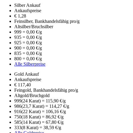
Silber Ankauf
Ankaufspreise
€
1,28
Feinsilber, Bankhandelsfähig pro/g
Altsilber/Bruchsilber
999 = 0,00 €/g
935 = 0,00 €/g
925 = 0,00 €/g
900 = 0,00 €/g
835 = 0,00 €/g
800 = 0,00 €/g
Alle Silberpreise
Gold Ankauf
Ankaufspreise
€
117,40
Feingold, Bankhandelsfähig pro/g
Altgold/Bruchgold
999
(24 Karat) = 115,90 €/g
986
(23,7 Karat) = 114,27 €/g
916
(22 Karat) = 106,16 €/g
750
(18 Karat) = 86,92 €/g
585
(14 Karat) = 67,80 €/g
333
(8 Karat) = 38,59 €/g
Alle Goldpreise