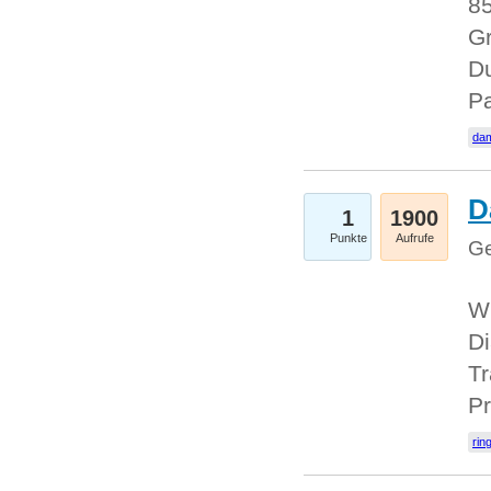
85
Gr
Du
Pa
dam
D
1
1900
Punkte
Aufrufe
Ge
W
Di
Tr
Pr
rin