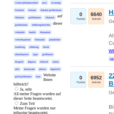
wiener-philharmoniker
peso
sovereign
H
britannia
münzen
dukaten-goldmünzen
0
6640
auf
4dukaten
golddukaten
2dukaten
Punkte
Aufrufe
Ge
dieser
goldmünzen
erfahrungsberichte
verkaufen
kaufen
diamanten
Al
vertriebspartner
flohmarkt
pfandleiher
Cu
inzahlung
erfahrung
lassen
we
ankaufspreise
tipps
goldbarren
yar
feingold
degussa
türkisch
satimi
alim
almanyada
adresse
degerloch
2
Website
0
6952
gold-goldmünze
unze
Ihnen
B
Punkte
Aufrufe
hilfreich?
Ja, sehr
Ge
All meine Fragen wurden auf
dieser Seite beantwortet.
Zum Teil
Bi
Meine Fragen wurden nur
teilweise beantwortet.