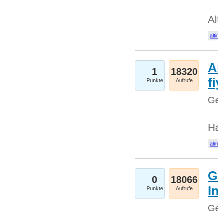
Al
alti
A
1
18320
fi
Punkte
Aufrufe
Ge
H
al
G
0
18066
I
Punkte
Aufrufe
Ge