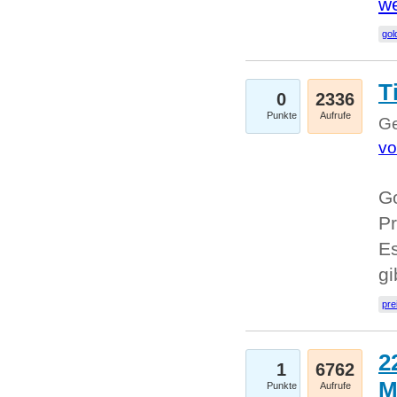
we
go
T
0
2336
Punkte
Aufrufe
Ge
vo
Go
Pr
Es
g
pre
2
1
6762
M
Punkte
Aufrufe