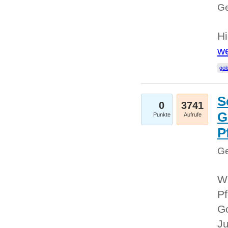
Ge
Hi
we
gol
S
0
3741
G
Punkte
Aufrufe
P
Ge
Wi
Pf
Go
Ju