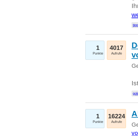
I
we
tip
D
1
4017
v
Punkte
Aufrufe
Ge
Is
gol
A
1
16224
Punkte
Aufrufe
Ge
vo