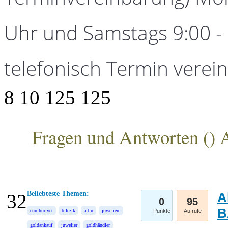
Uhr und Samstags 9:00 - 1
telefonisch Termin verei
8
10
125
125
Fragen und Antworten (
) 
ANKA Edelmetallhandelsgesellschaft mbH
Beliebteste Themen:
A
32
0
95
B
cumhuriyet
bilezik
altin
juweliere
Punkte
Aufrufe
goldankauf
juwelier
goldhändler