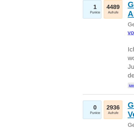
G
1
4489
A
Punkte
Aufrufe
Ge
vo
Ic
w
Ju
d
juw
G
0
2936
V
Punkte
Aufrufe
Ge