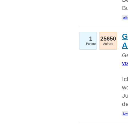
Bu
alti
G
1
25650
A
Punkte
Aufrufe
Ge
vo
Ic
w
Ju
d
juw