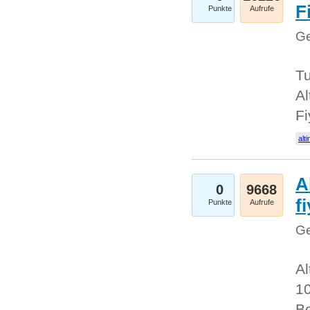
Fi
Punkte
Aufrufe
Ge
Tu
Al
Fi
alti
A
0
9668
f
Punkte
Aufrufe
Ge
Al
10
Be