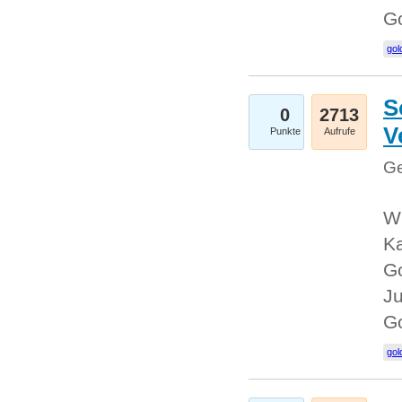
G
gol
S
0
2713
V
Punkte
Aufrufe
Ge
Wi
Ka
Go
Ju
G
gol