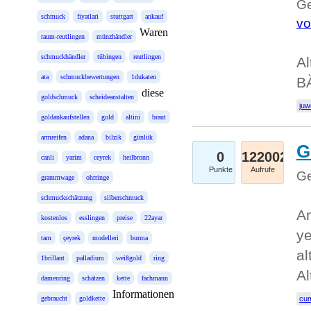
Ge
schmuck
fiyatlari
stuttgart
ankauf
vo
Waren
raum-reutlingen
münzhändler
schmuckhändler
tübingen
reutlingen
Al
ata
schmuckbewertungen
1dukaten
BĂ
diese
goldschmuck
scheideanstalten
juw
goldankaufstellen
gold
altini
braut
armreifen
adana
bilzik
günlük
G
0
122002
canli
yarim
ceyrek
heilbronn
Punkte
Aufrufe
Ge
grammwage
ohrringe
schmuckschätzung
silberschmuck
An
kostenlos
esslingen
preise
22ayar
ye
tam
çeyrek
modelleri
burma
al
1brillant
palladium
weißgold
ring
Al
damenring
schätzen
kette
fachmann
Informationen
gebraucht
goldkette
cum