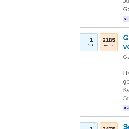
Ju
G
sc
G
1
2185
v
Punkte
Aufrufe
Ge
H
ge
Ke
S
gr
S