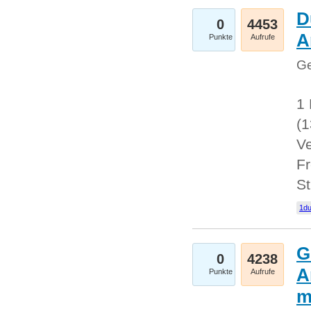
D
0
4453
A
Punkte
Aufrufe
Ge
1 
(
Ve
Fr
St
1du
G
0
4238
A
Punkte
Aufrufe
m