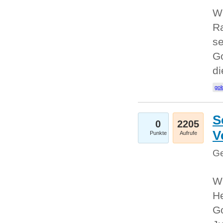
Wi
Ra
se
Go
d
gol
S
0
2205
V
Punkte
Aufrufe
Ge
Wi
He
Go