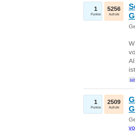
S
1
5256
G
Punkte
Aufrufe
Ge
W
v
Al
is
sc
G
1
2509
G
Punkte
Aufrufe
Ge
vo