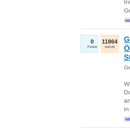
In
G
wie
G
0
11864
Ö
Punkte
Aufrufe
S
Ge
Wi
Du
an
i
gol