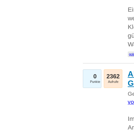
Ei
we
Kl
gü
W
gol
A
0
2362
G
Punkte
Aufrufe
Ge
vo
Im
An