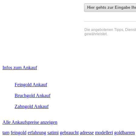
Die angebotenen Tipps, Dienste 
gewährleistet.
Haupt-
Laufendend aktualisierte Ankaufspreise...
Infos zum Ankauf
Sidebar
Aktuelle Preise Heute:
(Primary)
Feingold Ankauf
2026-08-06 - 02:35:56
-
01:50
Bruchgold Ankauf
2026-08-06 - 02:35:56
-
01:50
Zahngold Ankauf
2026-08-06 - 02:35:56
-
01:50
Alle Ankaufspreise anzeigen
tam
feingold
erfahrung
satimi
gebraucht
adresse
modelleri
goldbarren