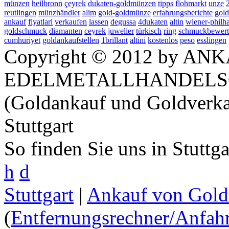
münzen
heilbronn
çeyrek
dukaten-goldmünzen
tipps
flohmarkt
unze
reutlingen
münzhändler
alim
gold-goldmünze
erfahrungsberichte
gold
ankauf
fiyatlari
verkaufen
lassen
degussa
4dukaten
altin
wiener-philh
goldschmuck
diamanten
ceyrek
juwelier
türkisch
ring
schmuckbewer
cumhuriyet
goldankaufstellen
1brillant
altini
kostenlos
peso
esslingen
Copyright © 2012 by ANK
EDELMETALLHANDELS
(Goldankauf und Goldverka
Stuttgart
So finden Sie uns in Stuttg
h
d
Stuttgart
|
Ankauf von Gold 
(
Entfernungsrechner/Anfahr