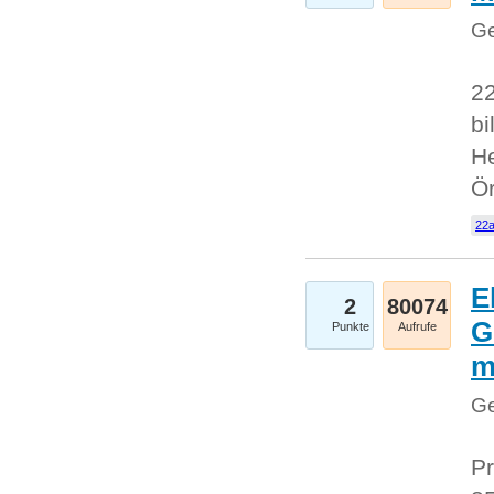
Ge
22
bi
He
Ö
22a
E
2
80074
G
Punkte
Aufrufe
Ge
Pr