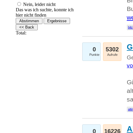
Bi
Nein, leider nicht
Bu
Das was ich suchte, konnte ich
hier nicht finden
we
bilz
Total:
G
0
5302
Punkte
Aufrufe
Ge
vo
Gü
al
sa
alti
A
0
16226