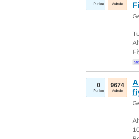
Fi
Punkte
Aufrufe
Ge
Tu
Al
Fi
alti
A
0
9674
f
Punkte
Aufrufe
Ge
Al
10
Be