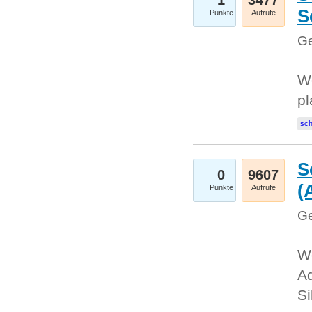
1
3477
S
Punkte
Aufrufe
Ge
Wo
pl
sc
S
0
9607
(
Punkte
Aufrufe
Ge
We
A
Si