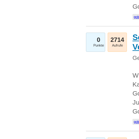
G
gol
S
0
2714
V
Punkte
Aufrufe
Ge
Wi
Ka
Go
Ju
G
gol