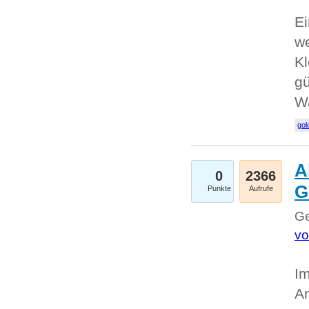
Ei
we
Kl
gü
W
gol
A
0
2366
G
Punkte
Aufrufe
Ge
vo
Im
An