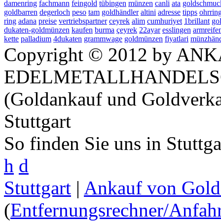
damenring
fachmann
feingold
tübingen
münzen
canli
ata
goldschmuc
goldbarren
degerloch
peso
tam
goldhändler
altini
adresse
tipps
ohrrin
ring
adana
preise
vertriebspartner
ceyrek
alim
cumhuriyet
1brillant
go
dukaten-goldmünzen
kaufen
burma
çeyrek
22ayar
esslingen
armreife
kette
palladium
4dukaten
grammwage
goldmünzen
fiyatlari
münzhänd
Copyright © 2012 by ANK
EDELMETALLHANDELS
(Goldankauf und Goldverka
Stuttgart
So finden Sie uns in Stuttg
h
d
Stuttgart
|
Ankauf von Gold 
(
Entfernungsrechner/Anfahr