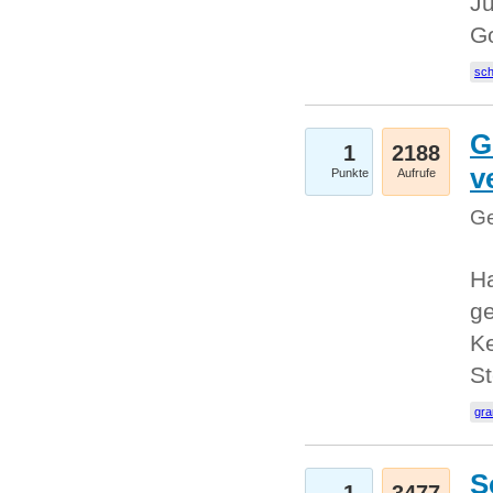
Ju
G
sc
G
1
2188
v
Punkte
Aufrufe
Ge
H
ge
Ke
S
gr
S