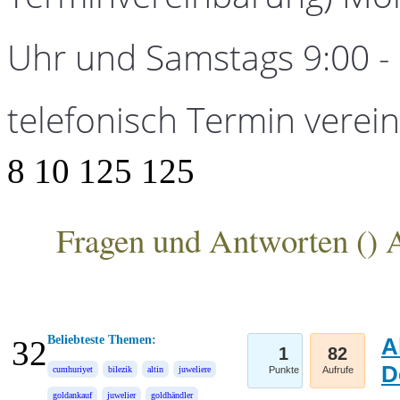
Uhr und Samstags 9:00 - 1
telefonisch Termin verei
8
10
125
125
Fragen und Antworten (
) 
ANKA Edelmetallhandelsgesellschaft mbH
Beliebteste Themen:
A
32
1
82
D
cumhuriyet
bilezik
altin
juweliere
Punkte
Aufrufe
goldankauf
juwelier
goldhändler