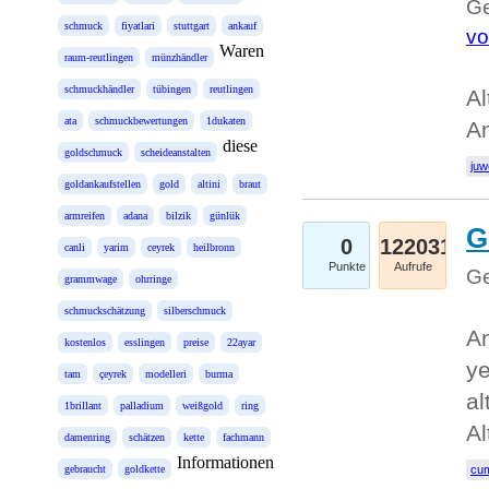
Ge
schmuck
fiyatlari
stuttgart
ankauf
vo
Waren
raum-reutlingen
münzhändler
schmuckhändler
tübingen
reutlingen
Al
ata
schmuckbewertungen
1dukaten
A
diese
goldschmuck
scheideanstalten
juw
goldankaufstellen
gold
altini
braut
armreifen
adana
bilzik
günlük
G
0
122031
canli
yarim
ceyrek
heilbronn
Punkte
Aufrufe
Ge
grammwage
ohrringe
schmuckschätzung
silberschmuck
An
kostenlos
esslingen
preise
22ayar
ye
tam
çeyrek
modelleri
burma
al
1brillant
palladium
weißgold
ring
Al
damenring
schätzen
kette
fachmann
Informationen
gebraucht
goldkette
cum