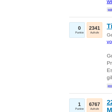
we
go
T
0
2341
Punkte
Aufrufe
Ge
vo
Go
Pr
Es
g
pre
2
1
6767
M
Punkte
Aufrufe