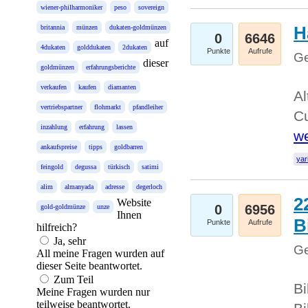
wiener-philharmoniker
peso
sovereign
H
britannia
münzen
dukaten-goldmünzen
0
6646
auf
4dukaten
golddukaten
2dukaten
Punkte
Aufrufe
Ge
dieser
goldmünzen
erfahrungsberichte
verkaufen
kaufen
diamanten
Al
vertriebspartner
flohmarkt
pfandleiher
Cu
inzahlung
erfahrung
lassen
we
ankaufspreise
tipps
goldbarren
yar
feingold
degussa
türkisch
satimi
alim
almanyada
adresse
degerloch
2
Website
0
6956
gold-goldmünze
unze
Ihnen
B
Punkte
Aufrufe
hilfreich?
Ja, sehr
Ge
All meine Fragen wurden auf
dieser Seite beantwortet.
Zum Teil
Bi
Meine Fragen wurden nur
teilweise beantwortet.