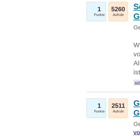
S
1
5260
G
Punkte
Aufrufe
Ge
W
v
Al
is
sc
G
1
2511
G
Punkte
Aufrufe
Ge
vo