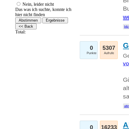
Bi
Nein, leider nicht
Bu
Das was ich suchte, konnte ich
hier nicht finden
we
bilz
Total:
G
0
5307
Punkte
Aufrufe
Ge
vo
Gü
al
sa
alti
A
0
16233