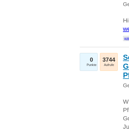
Ge
Hi
we
gol
S
0
3744
G
Punkte
Aufrufe
P
Ge
Wi
Pf
Go
Ju