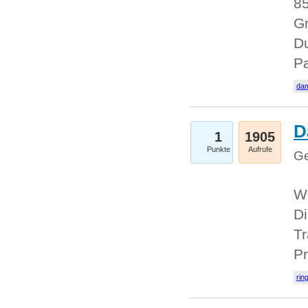
85
Gr
Du
Pa
dam
D
1
1905
Punkte
Aufrufe
Ge
W
Di
Tr
Pr
rin