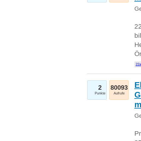
Ge
22
bi
He
Ö
22a
E
2
80093
G
Punkte
Aufrufe
Ge
Pr