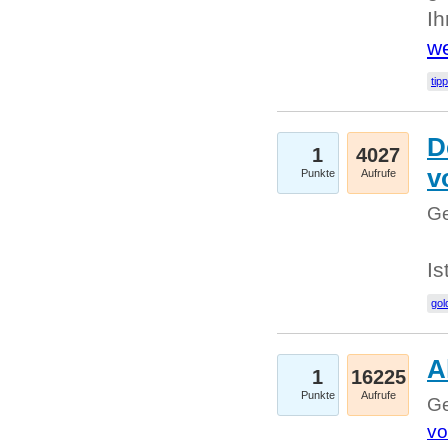
I
we
tip
D
1
4027
v
Punkte
Aufrufe
Ge
Is
gol
A
1
16225
Punkte
Aufrufe
Ge
vo