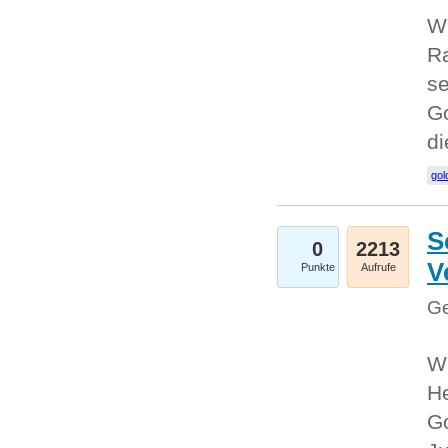
Wi
Ra
se
Go
d
gol
S
0
2213
V
Punkte
Aufrufe
Ge
Wi
He
Go