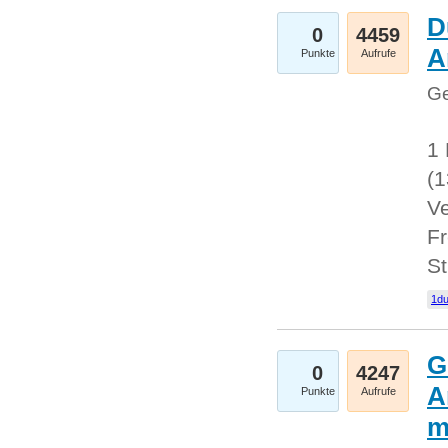
D
0
4459
A
Punkte
Aufrufe
Ge
1 
(
Ve
Fr
St
1du
G
0
4247
A
Punkte
Aufrufe
m