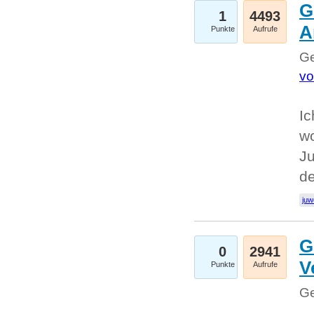
G
1
4493
A
Punkte
Aufrufe
Ge
vo
Ic
w
Ju
d
juw
G
0
2941
V
Punkte
Aufrufe
Ge