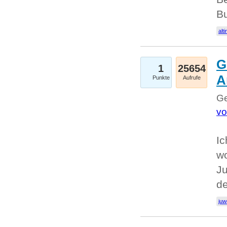
Bu
alti
G
1
25654
A
Punkte
Aufrufe
Ge
vo
Ic
w
Ju
d
juw