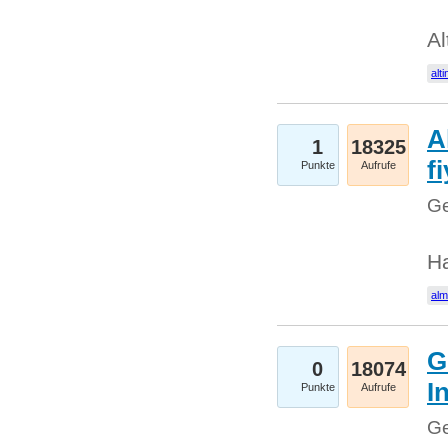
Al
alti
A
1
18325
fi
Punkte
Aufrufe
Ge
H
al
G
0
18074
I
Punkte
Aufrufe
Ge