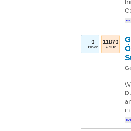
In
G
wie
G
0
11870
Ö
Punkte
Aufrufe
S
Ge
Wi
Du
an
i
gol