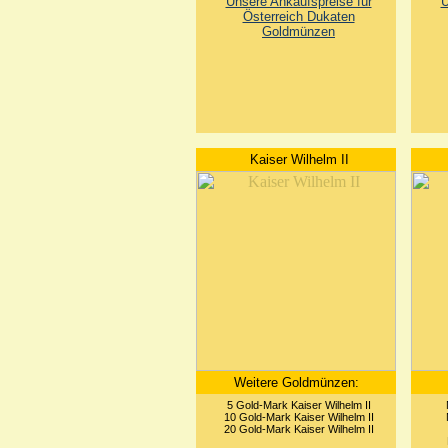
Unsere Ankaufspreise für
U
Österreich Dukaten
Goldmünzen
Kaiser Wilhelm II
Weitere Goldmünzen:
5 Gold-Mark Kaiser Wilhelm II
10 Gold-Mark Kaiser Wilhelm II
20 Gold-Mark Kaiser Wilhelm II