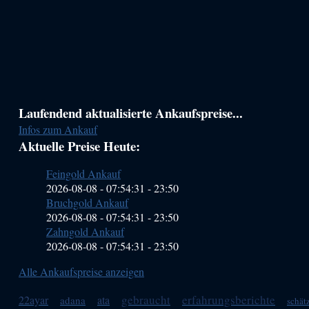
Haupt-
Laufendend aktualisierte Ankaufspreise...
Infos zum Ankauf
Sidebar
Aktuelle Preise Heute:
(Primary)
Feingold Ankauf
2026-08-08 - 07:54:31
-
23:50
Bruchgold Ankauf
2026-08-08 - 07:54:31
-
23:50
Zahngold Ankauf
2026-08-08 - 07:54:31
-
23:50
Alle Ankaufspreise anzeigen
gebraucht
erfahrungsberichte
22ayar
ata
adana
schät