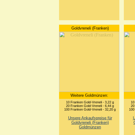
Goldvreneli (Franken)
Weitere Goldmünzen:
10 Franken Gold-Vreneli - 3,22 g
10
20 Franken Gold-Vreneli - 6,44 g
20
100 Franken Gold-Vreneli - 32,20 g
100
Unsere Ankaufspreise für
U
Goldvreneli (Franken)
Goldmünzen