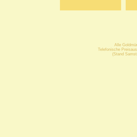
Alle Goldmü
Telefonische Preisaus
(Stand Samsta