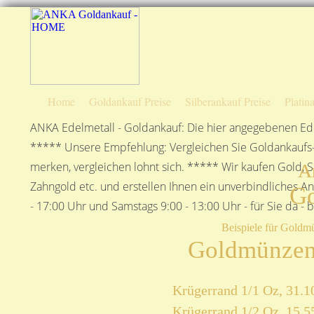
Home
Goldankauf Preise
Silberankauf Preise
Platin
ANKA Edelmetall - Goldankauf: Die hier angegebenen Ede
***** Unsere Empfehlung: Vergleichen Sie Goldankaufs-P
merken, vergleichen lohnt sich. ***** Wir kaufen Gold, S
A
Zahngold etc. und erstellen Ihnen ein unverbindliches A
G
- 17:00 Uhr und Samstags 9:00 - 13:00 Uhr - für Sie da - 
Beispiele für Goldm
Goldmünzen
Krügerrand 1/1 Oz, 31.1
Krügerrand 1/2 Oz, 15,5