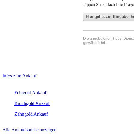
Tippen Sie einfach Ihre Frage
Die angebotenen Tipps, Dienste 
gewährleistet.
Haupt-
Laufendend aktualisierte Ankaufspreise...
Infos zum Ankauf
Sidebar
Aktuelle Preise Heute:
(Primary)
Feingold Ankauf
2026-08-06 - 05:29:01
-
04:50
Bruchgold Ankauf
2026-08-06 - 05:29:01
-
04:50
Zahngold Ankauf
2026-08-06 - 05:29:01
-
04:50
Alle Ankaufspreise anzeigen