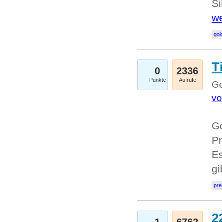
Si
we
go
T
0
2336
Punkte
Aufrufe
Ge
vo
Go
Pr
Es
g
pre
2