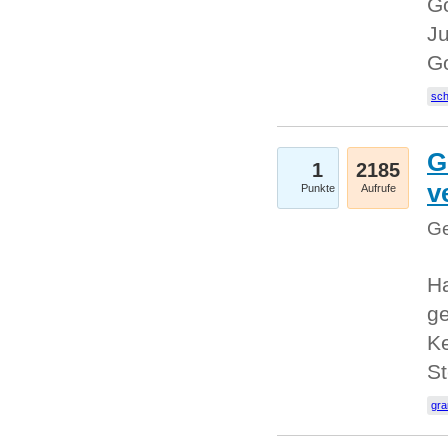
Go
Ju
G
sc
G
1
2185
v
Punkte
Aufrufe
Ge
H
ge
Ke
S
gr