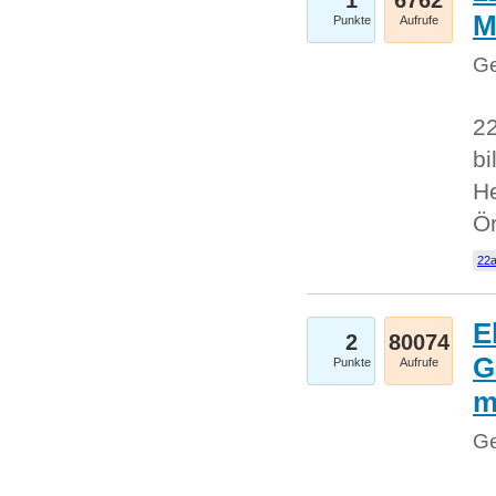
1
6762
M
Punkte
Aufrufe
Ge
22
bi
He
Ö
22a
E
2
80074
G
Punkte
Aufrufe
Ge