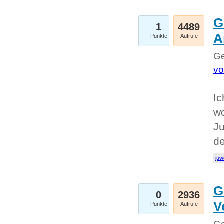
G
1
4489
A
Punkte
Aufrufe
Ge
vo
Ic
w
Ju
d
juw
G
0
2936
V
Punkte
Aufrufe