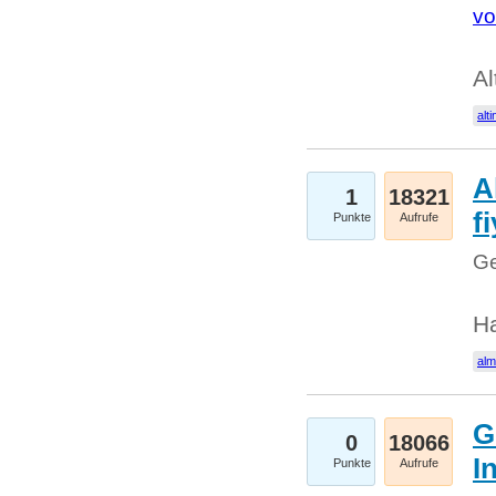
vo
Al
alti
A
1
18321
fi
Punkte
Aufrufe
Ge
H
al
G
0
18066
I
Punkte
Aufrufe