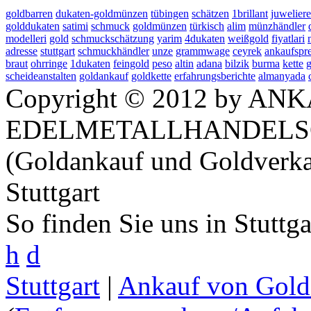
goldbarren
dukaten-goldmünzen
tübingen
schätzen
1brillant
juweliere
golddukaten
satimi
schmuck
goldmünzen
türkisch
alim
münzhändler
modelleri
gold
schmuckschätzung
yarim
4dukaten
weißgold
fiyatlari
adresse
stuttgart
schmuckhändler
unze
grammwage
ceyrek
ankaufspre
braut
ohrringe
1dukaten
feingold
peso
altin
adana
bilzik
burma
kette
scheideanstalten
goldankauf
goldkette
erfahrungsberichte
almanyada
Copyright © 2012 by ANK
EDELMETALLHANDELS
(Goldankauf und Goldverka
Stuttgart
So finden Sie uns in Stuttg
h
d
Stuttgart
|
Ankauf von Gold 