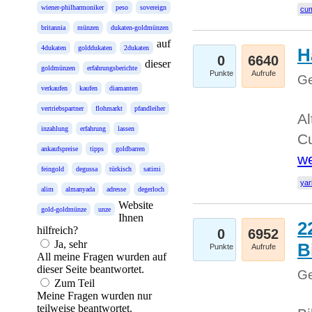
wiener-philharmoniker
peso
sovereign
cum
britannia
münzen
dukaten-goldmünzen
auf
4dukaten
golddukaten
2dukaten
H
0
6640
dieser
goldmünzen
erfahrungsberichte
Punkte
Aufrufe
Ge
verkaufen
kaufen
diamanten
vertriebspartner
flohmarkt
pfandleiher
Al
inzahlung
erfahrung
lassen
Cu
ankaufspreise
tipps
goldbarren
we
feingold
degussa
türkisch
satimi
yar
alim
almanyada
adresse
degerloch
Website
gold-goldmünze
unze
Ihnen
2
hilfreich?
0
6952
Ja, sehr
B
Punkte
Aufrufe
All meine Fragen wurden auf
dieser Seite beantwortet.
Ge
Zum Teil
Meine Fragen wurden nur
teilweise beantwortet.