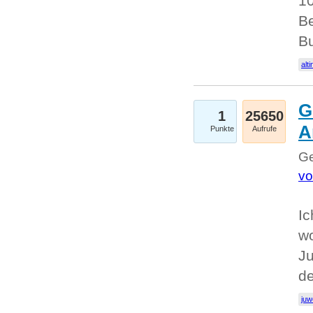
10
Be
Bu
alti
G
1
25650
A
Punkte
Aufrufe
Ge
vo
Ic
w
Ju
d
juw