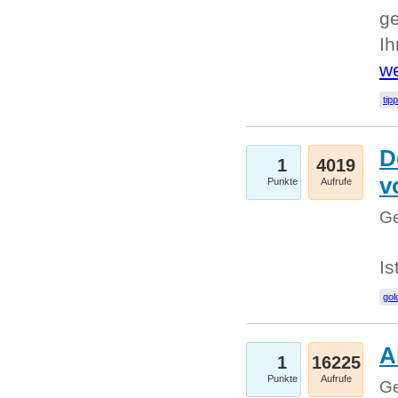
ge
I
we
tip
D
1
4019
v
Punkte
Aufrufe
Ge
Is
gol
A
1
16225
Punkte
Aufrufe
Ge