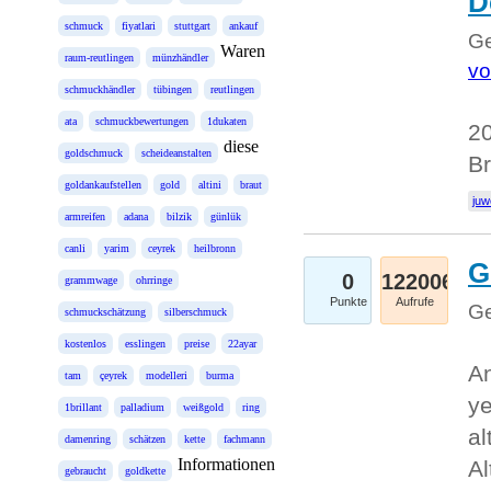
D
schmuck
fiyatlari
stuttgart
ankauf
Ge
Waren
raum-reutlingen
münzhändler
vo
schmuckhändler
tübingen
reutlingen
ata
schmuckbewertungen
1dukaten
20
diese
goldschmuck
scheideanstalten
Br
goldankaufstellen
gold
altini
braut
juw
armreifen
adana
bilzik
günlük
canli
yarim
ceyrek
heilbronn
G
0
122006
grammwage
ohrringe
Punkte
Aufrufe
Ge
schmuckschätzung
silberschmuck
kostenlos
esslingen
preise
22ayar
An
tam
çeyrek
modelleri
burma
ye
1brillant
palladium
weißgold
ring
al
damenring
schätzen
kette
fachmann
Informationen
Al
gebraucht
goldkette