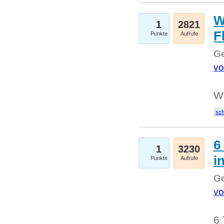
W
1
2821
F
Punkte
Aufrufe
Ge
vo
W
sc
6
1
3230
i
Punkte
Aufrufe
Ge
vo
6 