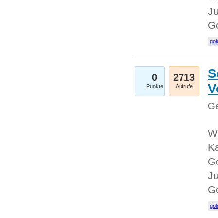
Ju
G
gol
S
0
2713
V
Punkte
Aufrufe
Ge
Wi
Ka
Go
Ju
G
gol