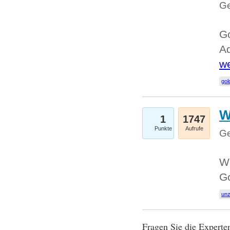
Ge
Go
Ad
we
gol
W
1
1747
Punkte
Aufrufe
Ge
Wi
G
un
Fragen Sie die Expert