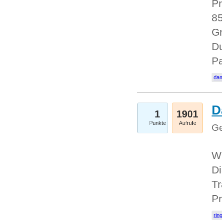
Pr
85
Gr
Du
Pa
dam
D
1
1901
Punkte
Aufrufe
Ge
W
Di
Tr
Pr
rin