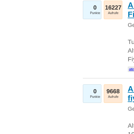
A
0
16227
Fi
Punkte
Aufrufe
Ge
Tu
Al
Fi
alti
A
0
9668
f
Punkte
Aufrufe
Ge
Al