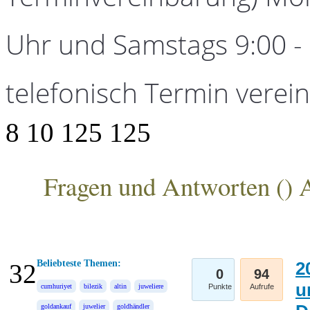
Uhr und Samstags 9:00 - 1
telefonisch Termin verei
8
10
125
125
Fragen und Antworten (
) 
ANKA Edelmetallhandelsgesellschaft mbH
Beliebteste Themen:
2
32
0
94
u
cumhuriyet
bilezik
altin
juweliere
Punkte
Aufrufe
goldankauf
juwelier
goldhändler