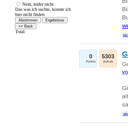
Bi
Nein, leider nicht
Bi
Das was ich suchte, konnte ich
hier nicht finden
Bu
we
Total:
bilz
G
0
5303
Punkte
Aufrufe
Ge
vo
Gü
al
sa
alti