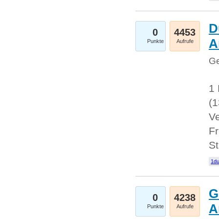
D
0
4453
A
Punkte
Aufrufe
Ge
1 
(
Ve
Fr
St
1du
G
0
4238
A
Punkte
Aufrufe