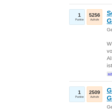
S
1
5256
G
Punkte
Aufrufe
Ge
W
v
Al
is
sc
G
1
2509
G
Punkte
Aufrufe
Ge