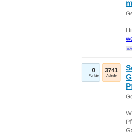
m
Ge
Hi
we
gol
S
0
3741
G
Punkte
Aufrufe
P
Ge
Wi
Pf
Go