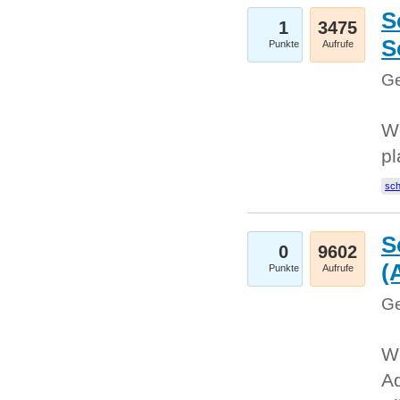
S
1
3475
S
Punkte
Aufrufe
Ge
Wo
pl
sc
S
0
9602
(
Punkte
Aufrufe
Ge
We
A