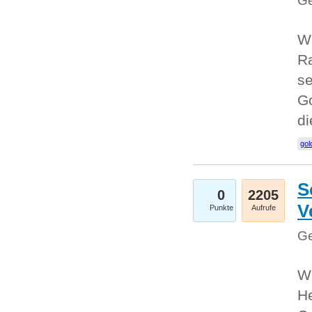
Ge
Wi
Ra
se
Go
d
gol
S
0
2205
V
Punkte
Aufrufe
Ge
Wi
He