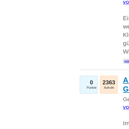
vo
Ei
we
Kl
gü
W
gol
A
0
2363
G
Punkte
Aufrufe
Ge
vo
Im