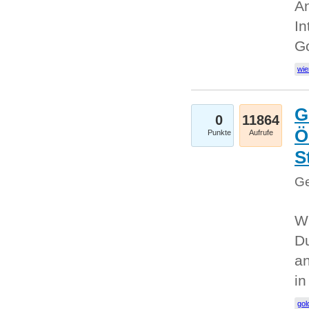
An
In
G
wie
G
0
11864
Ö
Punkte
Aufrufe
S
Ge
Wi
Du
an
i
gol