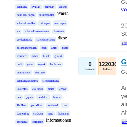
Ge
schmuck
fiyatlari
stuttgart
ankauf
vo
Waren
raum-reutlingen
münzhändler
schmuckhändler
tübingen
reutlingen
20
ata
schmuckbewertungen
1dukaten
St
diese
goldschmuck
scheideanstalten
juw
goldankaufstellen
gold
altini
braut
armreifen
adana
bilzik
günlük
G
0
122036
canli
yarim
ceyrek
heilbronn
Punkte
Aufrufe
Ge
grammwage
ohrringe
schmuckschätzung
silberschmuck
An
kostenlos
esslingen
preise
22ayar
ye
tam
çeyrek
modelleri
burma
al
1brillant
palladium
weißgold
ring
Al
damenring
schätzen
kette
fachmann
Informationen
gebraucht
goldkette
cum