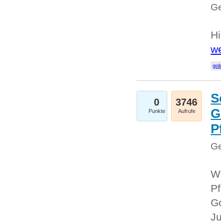
Ge
Hi
we
gol
S
0
3746
G
Punkte
Aufrufe
P
Ge
Wi
Pf
Go
Ju