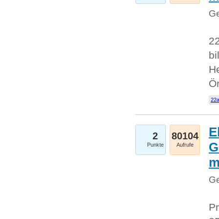
Ge
22
bi
He
Ö
22a
E
2
80104
G
Punkte
Aufrufe
Ge
Pr