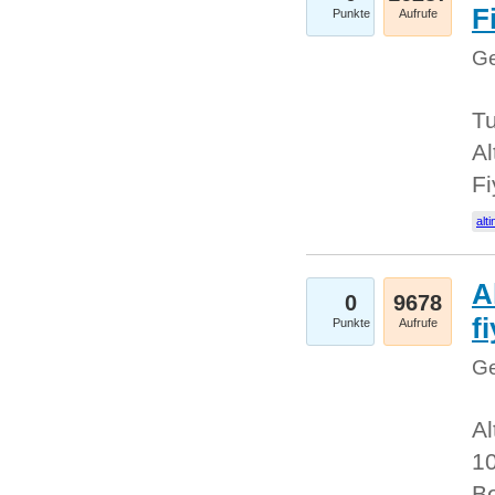
Fi
Punkte
Aufrufe
Ge
Tu
Al
Fi
alti
A
0
9678
f
Punkte
Aufrufe
Ge
Al
10
Be