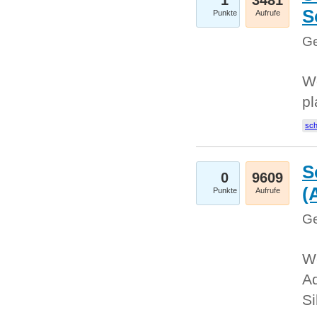
1
3481
S
Punkte
Aufrufe
Ge
Wo
pl
sc
S
0
9609
(
Punkte
Aufrufe
Ge
We
A
Si