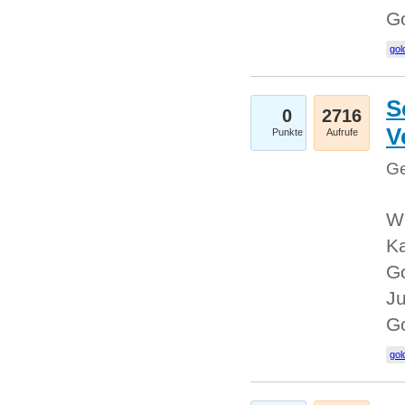
G
gol
S
0
2716
V
Punkte
Aufrufe
Ge
Wi
Ka
Go
Ju
G
gol