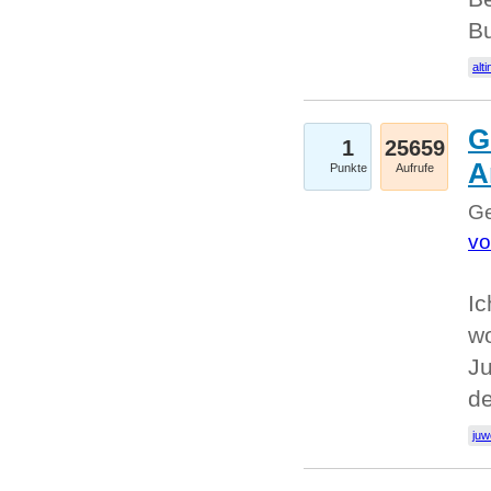
Bu
alti
G
1
25659
A
Punkte
Aufrufe
Ge
vo
Ic
w
Ju
d
juw