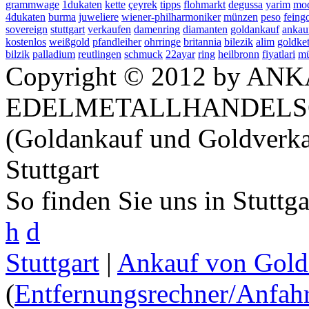
grammwage
1dukaten
kette
çeyrek
tipps
flohmarkt
degussa
yarim
mod
4dukaten
burma
juweliere
wiener-philharmoniker
münzen
peso
feing
sovereign
stuttgart
verkaufen
damenring
diamanten
goldankauf
ankau
kostenlos
weißgold
pfandleiher
ohrringe
britannia
bilezik
alim
goldket
bilzik
palladium
reutlingen
schmuck
22ayar
ring
heilbronn
fiyatlari
mü
Copyright © 2012 by ANK
EDELMETALLHANDELS
(Goldankauf und Goldverka
Stuttgart
So finden Sie uns in Stuttg
h
d
Stuttgart
|
Ankauf von Gold 
(
Entfernungsrechner/Anfahr