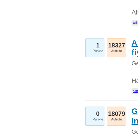
Al
alti
A
1
18327
fi
Punkte
Aufrufe
Ge
H
al
G
0
18079
I
Punkte
Aufrufe
Ge