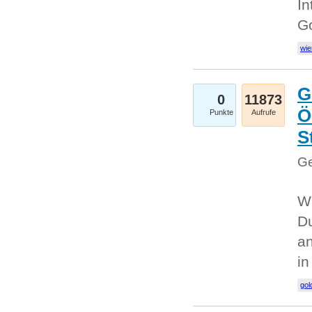
In
G
wie
G
0
11873
Ö
Punkte
Aufrufe
S
Ge
Wi
Du
an
i
gol