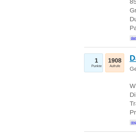
85
Gr
Du
Pa
dam
D
1
1908
Punkte
Aufrufe
Ge
W
Di
Tr
Pr
rin