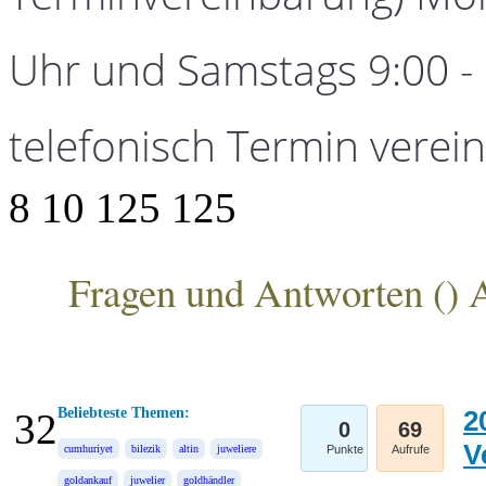
Uhr und Samstags 9:00 - 1
telefonisch Termin verei
8
10
125
125
Fragen und Antworten (
) 
ANKA Edelmetallhandelsgesellschaft mbH
Beliebteste Themen:
2
32
0
69
V
cumhuriyet
bilezik
altin
juweliere
Punkte
Aufrufe
goldankauf
juwelier
goldhändler