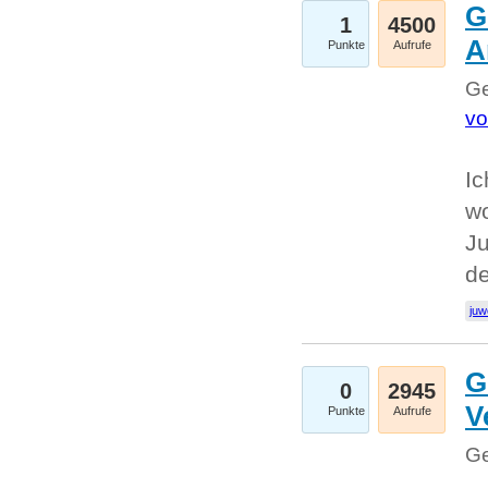
G
1
4500
A
Punkte
Aufrufe
Ge
vo
Ic
w
Ju
d
juw
G
0
2945
V
Punkte
Aufrufe
Ge