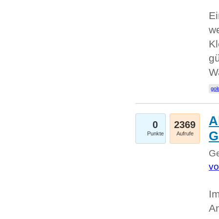
Ei
we
Kl
gü
W
gol
A
0
2369
G
Punkte
Aufrufe
Ge
vo
Im
An