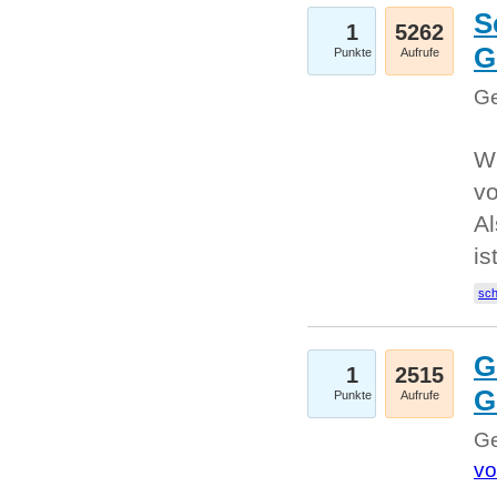
S
1
5262
G
Punkte
Aufrufe
Ge
W
v
Al
is
sc
G
1
2515
G
Punkte
Aufrufe
Ge
vo