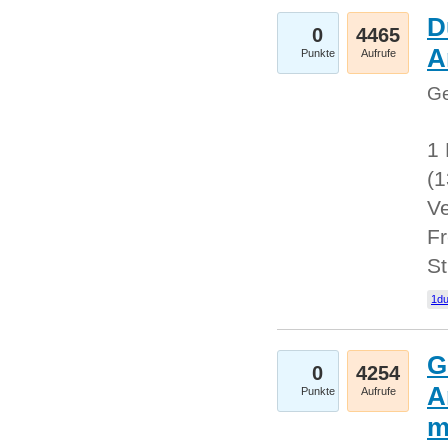
D
0
4465
A
Punkte
Aufrufe
Ge
1 
(
Ve
Fr
St
1du
G
0
4254
A
Punkte
Aufrufe
m