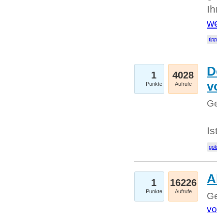
I
we
tip
D
1
4028
v
Punkte
Aufrufe
Ge
Is
gol
A
1
16226
Punkte
Aufrufe
Ge
vo