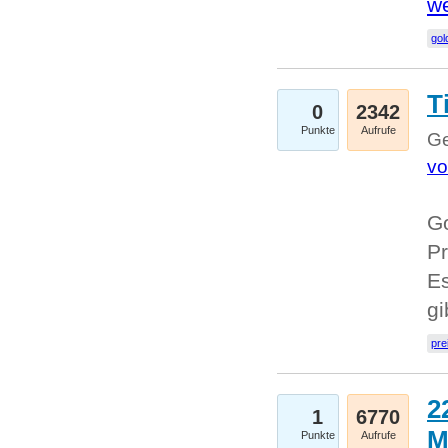
we
go
T
0
2342
Punkte
Aufrufe
Ge
vo
Go
Pr
Es
g
pre
2
1
6770
M
Punkte
Aufrufe