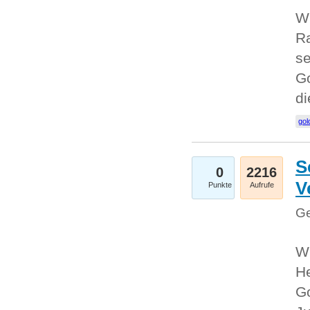
Wi
Ra
se
Go
d
gol
S
0
2216
V
Punkte
Aufrufe
Ge
Wi
He
Go