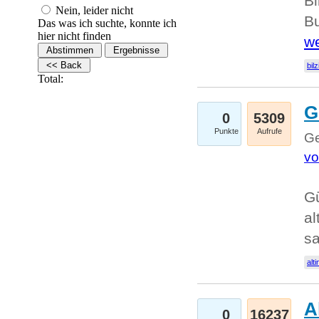
Bi
Nein, leider nicht
Bu
Das was ich suchte, konnte ich
hier nicht finden
we
bilz
Total:
G
0
5309
Punkte
Aufrufe
Ge
vo
Gü
al
sa
alti
A
0
16237