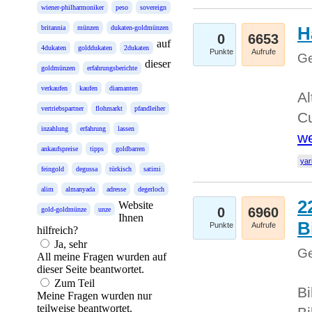
wiener-philharmoniker
peso
sovereign
H
britannia
münzen
dukaten-goldmünzen
0
6653
auf
4dukaten
golddukaten
2dukaten
Punkte
Aufrufe
Ge
dieser
goldmünzen
erfahrungsberichte
verkaufen
kaufen
diamanten
Al
vertriebspartner
flohmarkt
pfandleiher
Cu
inzahlung
erfahrung
lassen
we
ankaufspreise
tipps
goldbarren
yar
feingold
degussa
türkisch
satimi
alim
almanyada
adresse
degerloch
2
Website
0
6960
gold-goldmünze
unze
Ihnen
B
Punkte
Aufrufe
hilfreich?
Ja, sehr
Ge
All meine Fragen wurden auf
dieser Seite beantwortet.
Zum Teil
Bi
Meine Fragen wurden nur
teilweise beantwortet.