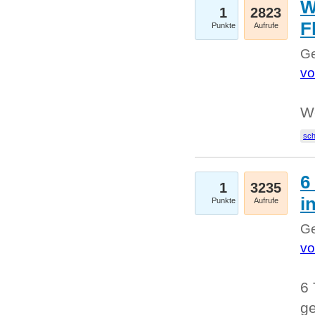
W
1
2823
F
Punkte
Aufrufe
Ge
vo
W
sc
6
1
3235
i
Punkte
Aufrufe
Ge
vo
6 
ge