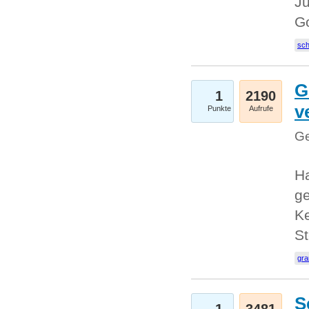
Ju
G
sc
G
1
2190
v
Punkte
Aufrufe
Ge
H
ge
Ke
S
gr
S