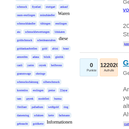
Ge
schmuck
fiyatlari
stuttgart
ankauf
vo
Waren
raum-reutlingen
münzhändler
schmuckhändler
tübingen
reutlingen
20
ata
schmuckbewertungen
1dukaten
St
diese
goldschmuck
scheideanstalten
juw
goldankaufstellen
gold
altini
braut
armreifen
adana
bilzik
günlük
G
0
122020
canli
yarim
ceyrek
heilbronn
Punkte
Aufrufe
Ge
grammwage
ohrringe
schmuckschätzung
silberschmuck
An
kostenlos
esslingen
preise
22ayar
ye
tam
çeyrek
modelleri
burma
al
1brillant
palladium
weißgold
ring
Al
damenring
schätzen
kette
fachmann
Informationen
gebraucht
goldkette
cum