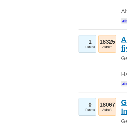
Al
alti
A
1
18325
fi
Punkte
Aufrufe
Ge
H
al
G
0
18067
I
Punkte
Aufrufe
Ge