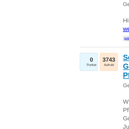
Ge
Hi
we
gol
S
0
3743
G
Punkte
Aufrufe
P
Ge
Wi
Pf
Go
Ju