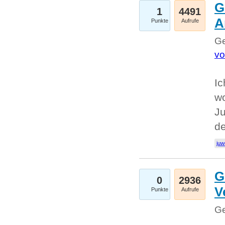
G
1
4491
A
Punkte
Aufrufe
Ge
vo
Ic
w
Ju
d
juw
G
0
2936
V
Punkte
Aufrufe
Ge