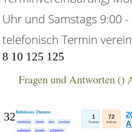
Uhr und Samstags 9:00 - 1
telefonisch Termin verei
8
10
125
125
Fragen und Antworten (
) 
ANKA Edelmetallhandelsgesellschaft mbH
Beliebteste Themen:
2
32
1
72
A
cumhuriyet
bilezik
altin
juweliere
Punkte
Aufrufe
goldankauf
juwelier
goldhändler