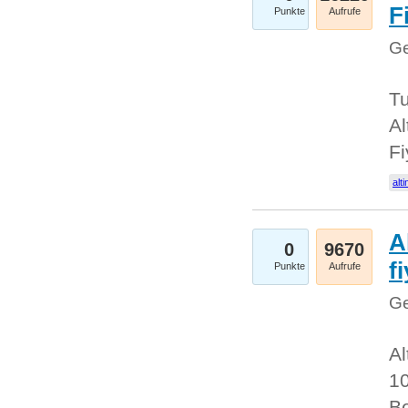
Fi
Punkte
Aufrufe
Ge
Tu
Al
Fi
alti
A
0
9670
f
Punkte
Aufrufe
Ge
Al
10
Be