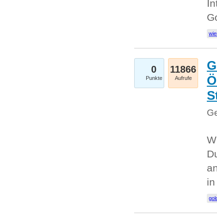
In
G
wie
G
0
11866
Ö
Punkte
Aufrufe
S
Ge
Wi
Du
an
i
gol