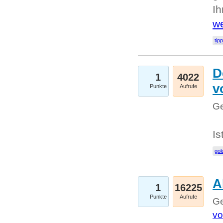
I
we
tip
D
1
4022
v
Punkte
Aufrufe
Ge
Is
gol
A
1
16225
Punkte
Aufrufe
Ge
vo