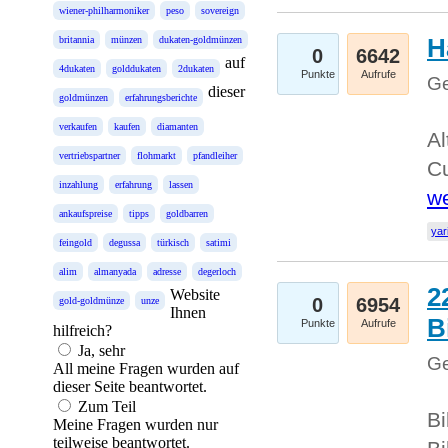
wiener-philharmoniker
peso
sovereign
H
britannia
münzen
dukaten-goldmünzen
0
6642
auf
4dukaten
golddukaten
2dukaten
Punkte
Aufrufe
Ge
dieser
goldmünzen
erfahrungsberichte
verkaufen
kaufen
diamanten
Al
vertriebspartner
flohmarkt
pfandleiher
Cu
inzahlung
erfahrung
lassen
we
ankaufspreise
tipps
goldbarren
yar
feingold
degussa
türkisch
satimi
alim
almanyada
adresse
degerloch
2
Website
0
6954
gold-goldmünze
unze
Ihnen
B
Punkte
Aufrufe
hilfreich?
Ja, sehr
Ge
All meine Fragen wurden auf
dieser Seite beantwortet.
Zum Teil
Bi
Meine Fragen wurden nur
teilweise beantwortet.