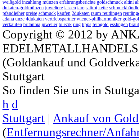
weißgold
inzahlung
münzen
erfahrungsberichte
goldschmuck
altini
a
dukaten-goldmünzen
juweliere
lassen
tam
satimi
kette
schmuckhändle
pfandleiher
preise
schmuck
kaufen
2dukaten
raum-reutlingen
reutling
adana
unze
4dukaten
vertriebspartner
wiener-philharmoniker
gold-go
verkaufen
britannia
juwelier
bilezik
ring
tipps
feingold
esslingen
braut
Copyright © 2012 by ANK
EDELMETALLHANDELS
(Goldankauf und Goldverka
Stuttgart
So finden Sie uns in Stuttg
h
d
Stuttgart
|
Ankauf von Gold 
(
Entfernungsrechner/Anfahr