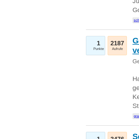
Ju
G
sc
G
1
2187
v
Punkte
Aufrufe
Ge
H
ge
Ke
S
gr
S