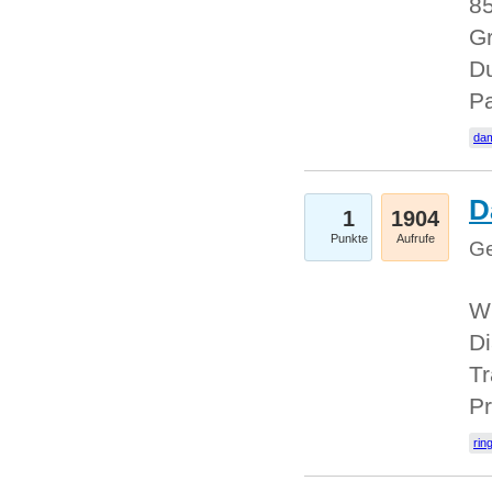
85
Gr
Du
Pa
dam
D
1
1904
Punkte
Aufrufe
Ge
W
Di
Tr
Pr
rin