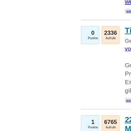
we
go
T
0
2336
Punkte
Aufrufe
Ge
vo
Go
Pr
Es
g
pre
2
1
6765
M
Punkte
Aufrufe