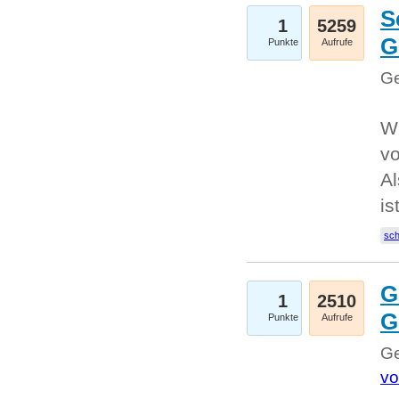
S
1
5259
G
Punkte
Aufrufe
Ge
W
v
Al
is
sc
G
1
2510
G
Punkte
Aufrufe
Ge
vo