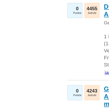
D
0
4455
A
Punkte
Aufrufe
Ge
1 
(
Ve
Fr
St
1du
G
0
4243
A
Punkte
Aufrufe
m