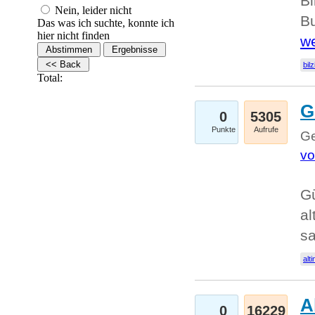
Bi
Nein, leider nicht
Bu
Das was ich suchte, konnte ich
hier nicht finden
we
bilz
Total:
G
0
5305
Punkte
Aufrufe
Ge
vo
Gü
al
sa
alti
A
0
16229