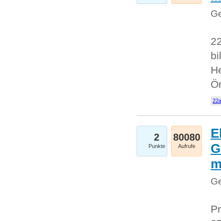
Ge
22
bi
He
Ö
22a
E
2
80080
G
Punkte
Aufrufe
Ge
Pr