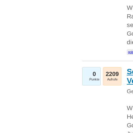
Wi
Ra
se
Go
d
gol
S
0
2209
V
Punkte
Aufrufe
Ge
Wi
He
Go