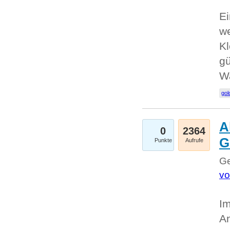
Ei
we
Kl
gü
W
gol
A
0
2364
G
Punkte
Aufrufe
Ge
vo
Im
An