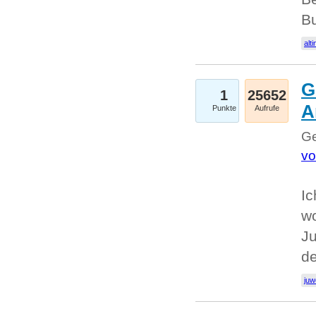
Bu
alti
G
1
25652
A
Punkte
Aufrufe
Ge
vo
Ic
w
Ju
d
juw