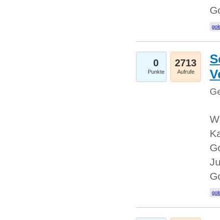
G
gol
S
0
2713
V
Punkte
Aufrufe
Ge
Wi
Ka
Go
Ju
G
gol